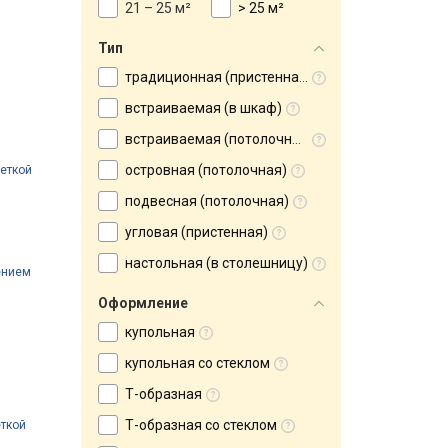
21 – 25 м²
> 25 м²
Тип
традиционная (пристенная)
встраиваемая (в шкаф)
встраиваемая (потолочная)
островная (потолочная)
веткой
подвесная (потолочная)
угловая (пристенная)
настольная (в столешницу)
ением
Оформление
купольная
купольная со стеклом
Т-образная
Т-образная со стеклом
еткой