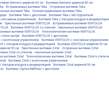
тяжки Siemens шириной 60 см
Вытяжки Siemens шириной 80 см
eka
Встраиваемые вытяжки Teka
Островные вытяжки Teka
лонные вытяжки Teka
Полновстраиваемые вытяжки Teka
одерн
Вытяжки Teka с дисплеем
Вытяжки Teka с led подсветкой
с сенсорным управлением
Вытяжки Teka с отводом воздуха и рециркуляцие
см
Пристенные вытяжки VENTOLUX
Встраиваемые вытяжки VENTOLUX
NTOLUX
Вытяжки VENTOLUX со стеклом
Наклонные вытяжки VENTOLUX
ваемые вытяжки VENTOLUX
Телескопические вытяжки VENTOLUX
 стиле кантри
Вытяжки VENTOLUX с дисплеем
 с кнопочным управлением
Вытяжки VENTOLUX с сенсорным управлением
X с отводом воздуха и рециркуляцией
Вытяжки VENTOLUX шириной 50 см
ириной 90 см
Пристенные вытяжки Zirtal
Островные вытяжки Zirtal
яжки Zirtal со стеклом
Наклонные вытяжки Zirtal
е вытяжки Zirtal
Телескопические вытяжки Zirtal
Вытяжки Zirtal в стиле 
еткой
Вытяжки Zirtal с кнопочным управлением
 с отводом воздуха и рециркуляцией
Вытяжки Zirtal шириной 50 см
 см
Вытяжки Zigmund&Shtain с дисплеем