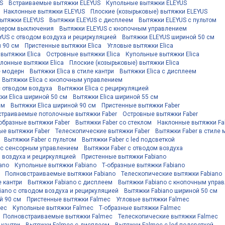
S
Встраиваемые вытяжки ELEYUS
Купольные вытяжки ELEYUS
Наклонные вытяжки ELEYUS
Плоские (козырьковые) вытяжки ELEYUS
вытяжки ELEYUS
Вытяжки ELEYUS с дисплеем
Вытяжки ELEYUS с пультом
мером выключения
Вытяжки ELEYUS с кнопочным управлением
YUS с отводом воздуха и рециркуляцией
Вытяжки ELEYUS шириной 50 см
 90 см
Пристенные вытяжки Elica
Угловые вытяжки Elica
вытяжки Elica
Островные вытяжки Elica
Купольные вытяжки Elica
лонные вытяжки Elica
Плоские (козырьковые) вытяжки Elica
е модерн
Вытяжки Elica в стиле кантри
Вытяжки Elica с дисплеем
Вытяжки Elica с кнопочным управлением
с отводом воздуха
Вытяжки Elica с рециркуляцией
ки Elica шириной 50 см
Вытяжки Elica шириной 55 см
см
Вытяжки Elica шириной 90 см
Пристенные вытяжки Faber
страиваемые потолочные вытяжки Faber
Островные вытяжки Faber
образные вытяжки Faber
Вытяжки Faber со стеклом
Наклонные вытяжки Fa
е вытяжки Faber
Телескопические вытяжки Faber
Вытяжки Faber в стиле
Вытяжки Faber с пультом
Вытяжки Faber с led подсветкой
 с сенсорным управлением
Вытяжки Faber с отводом воздуха
 воздуха и рециркуляцией
Пристенные вытяжки Fabiano
ano
Купольные вытяжки Fabiano
Т-образные вытяжки Fabiano
Полновстраиваемые вытяжки Fabiano
Телескопические вытяжки Fabiano
е кантри
Вытяжки Fabiano с дисплеем
Вытяжки Fabiano с кнопочным упра
iano с отводом воздуха и рециркуляцией
Вытяжки Fabiano шириной 50 см
й 90 см
Пристенные вытяжки Falmec
Угловые вытяжки Falmec
mec
Купольные вытяжки Falmec
Т-образные вытяжки Falmec
Полновстраиваемые вытяжки Falmec
Телескопические вытяжки Falmec