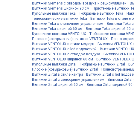
Вытяжки Siemens с отводом воздуха и рециркуляцией
Вы
Вытяжки Siemens шириной 90 см
Пристенные вытяжки T
Купольные вытяжки Teka
Т-образные вытяжки Teka
Нак
Телескопические вытяжки Teka
Вытяжки Teka в стиле м
Вытяжки Teka с кнопочным управлением
Вытяжки Teka 
Вытяжки Teka шириной 60 см
Вытяжки Teka шириной 90 
Купольные вытяжки VENTOLUX
Т-образные вытяжки VE
Плоские (козырьковые) вытяжки VENTOLUX
Полновстраи
Вытяжки VENTOLUX в стиле модерн
Вытяжки VENTOLUX в
Вытяжки VENTOLUX с led подсветкой
Вытяжки VENTOLUX
Вытяжки VENTOLUX с отводом воздуха
Вытяжки VENTOLU
Вытяжки VENTOLUX шириной 60 см
Вытяжки VENTOLUX ш
Купольные вытяжки Zirtal
Т-образные вытяжки Zirtal
Выт
Плоские (козырьковые) вытяжки Zirtal
Полновстраиваемы
Вытяжки Zirtal в стиле кантри
Вытяжки Zirtal с led подсв
Вытяжки Zirtal с сенсорным управлением
Вытяжки Zirtal
Вытяжки Zirtal шириной 60 см
Вытяжки Zirtal шириной 90