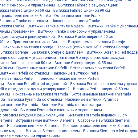
 кантри
Вытяжки Falmec с дисплеем
Вытяжки Falmec с led подсветкой
mec с сенсорным управлением
Вытяжки Falmec с рециркуляцией
яжки Falmec шириной 60 см
Вытяжки Falmec шириной 90 см
траиваемые вытяжки Franke
Островные вытяжки Franke
Вытяжки Franke со стеклом
Наклонные вытяжки Franke
ытяжки Franke
Вытяжки Franke в стиле модерн
Вытяжки Franke с дисплеем
почным управлением
Вытяжки Franke с сенсорным управлением
водом воздуха и рециркуляцией
Вытяжки Franke шириной 50 см
90 см
Пристенные вытяжки Gorenje
Встраиваемые вытяжки Gorenje
Наклонные вытяжки Gorenje
Плоские (козырьковые) вытяжки Gorenje
вытяжки Gorenje
Вытяжки Gorenje с дисплеем
Вытяжки Gorenje с led подс
enje с сенсорным управлением
Вытяжки Gorenje с отводом воздуха
яжки Gorenje шириной 50 см
Вытяжки Gorenje шириной 55 см
й 90 см
Пристенные вытяжки Perfelli
Встраиваемые вытяжки Perfelli
Вытяжки Perfelli со стеклом
Наклонные вытяжки Perfelli
ые вытяжки Perfelli
Телескопические вытяжки Perfelli
еем
Вытяжки Perfelli с led подсветкой
Вытяжки Perfelli с кнопочным управл
elli с отводом воздуха и рециркуляцией
Вытяжки Perfelli шириной 50 см
 90 см
Пристенные вытяжки Pyramida
Встраиваемые вытяжки Pyramida
ida
Вытяжки Pyramida со стеклом
Наклонные вытяжки Pyramida
ие вытяжки Pyramida
Вытяжки Pyramida в стиле кантри
одсветкой
Вытяжки Pyramida с кнопочным управлением
с отводом воздуха и рециркуляцией
Вытяжки Pyramida шириной 50 см
iemens
Встраиваемые вытяжки Siemens
Островные вытяжки Siemens
ом
Наклонные вытяжки Siemens
Полновстраиваемые вытяжки Siemens
стиле модерн
Вытяжки Siemens с дисплеем
Вытяжки Siemens с led подсв
emens с сенсорным управлением