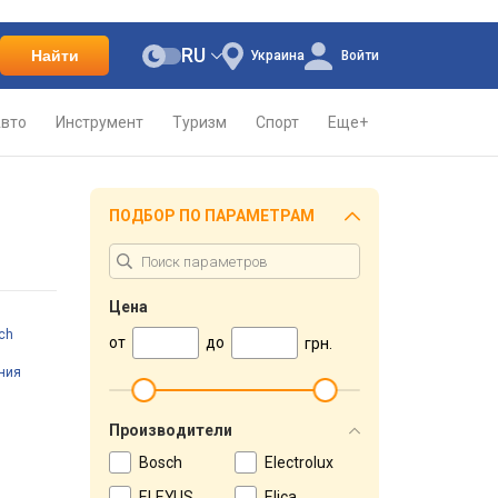
RU
Найти
Украина
Войти
вто
Инструмент
Туризм
Спорт
Еще+
ПОДБОР ПО ПАРАМЕТРАМ
Цена
ch
от
до
грн.
ния
Производители
Bosch
Electrolux
ELEYUS
Elica