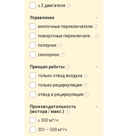
≥ 2 двигателя
Управление
кнопочные переключатели
поворотные переключатели
ползунок
сенсорное
Принцип работы
только отвод воздуха
только рециркуляция
отвод и рециркуляция
Производительность
(мотора / макс.)
≤ 300 м³/ч
301 – 500 м³/ч