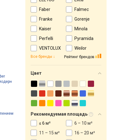
Faber
Falmec
Franke
Gorenje
Kaiser
Minola
Perfelli
Pyramida
VENTOLUX
Weilor
Все бренды
Рейтинг брендов
Цвет
ber
 модерн
влением
Рекомендуемая площадь
≤ 6 м²
6 – 10 м²
11 – 15 м²
16 – 20 м²