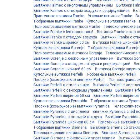
Вытяжки Falmec в стиле модерн
Вытяжки Falmec в стиле
Вытяжки Falmec с кнопочным управлением
Вытяжки Fal
Вытяжки Falmec с отводом воздуха и рециркуляцией
Выт
Пристенные вытяжки Franke
Угловые вытяжки Franke
Вс
Т-образные вытяжки Franke
Купольные вытяжки Franke
Полновстраиваемые вытяжки Franke
Телескопические в
Вытяжки Franke с led подсветкой
Вытяжки Franke с кно
Вытяжки Franke с отводом воздуха
Вытяжки Franke с от
Вытяжки Franke шириной 60 см
Вытяжки Franke шириной 
Купольные вытяжки Gorenje
Т-образные вытяжки Gorenje
Полновстраиваемые вытяжки Gorenje
Телескопические 
Вытяжки Gorenje с кнопочным управлением
Вытяжки Gor
Вытяжки Gorenje с отводом воздуха и рециркуляцией
Выт
Вытяжки Gorenje шириной 60 см
Вытяжки Gorenje ширино
Купольные вытяжки Perfelli
Т-образные вытяжки Perfelli
Плоские (козырьковые) вытяжки Perfelli
Полновстраиваем
Вытяжки Perfelli в стиле кантри
Вытяжки Perfelli с диспл
Вытяжки Perfelli с сенсорным управлением
Вытяжки Perf
Вытяжки Perfelli шириной 60 см
Вытяжки Perfelli шириной
Купольные вытяжки Pyramida
Т-образные вытяжки Pyram
Плоские (козырьковые) вытяжки Pyramida
Телескопическ
Вытяжки Pyramida с дисплеем
Вытяжки Pyramida с led п
Вытяжки Pyramida с отводом воздуха
Вытяжки Pyramida 
Вытяжки Pyramida шириной 60 см
Пристенные вытяжки S
Т-образные вытяжки Siemens
Вытяжки Siemens со стекл
Телескопические вытяжки Siemens
Вытяжки Siemens в 
Вытяжки Siemens с кнопочным управлением
Вытяжки Si