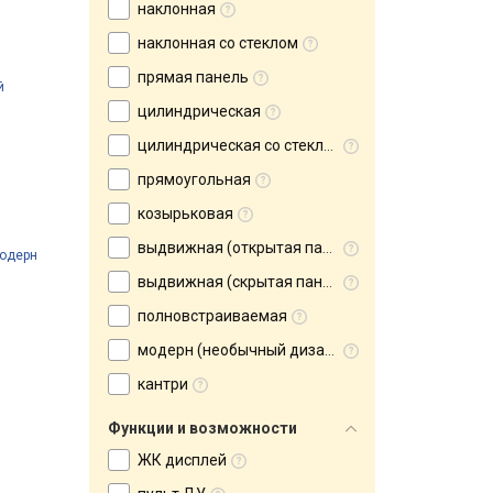
наклонная
наклонная со стеклом
прямая панель
й
цилиндрическая
цилиндрическая со стеклом
прямоугольная
козырьковая
выдвижная (открытая панель)
модерн
выдвижная (скрытая панель)
полновстраиваемая
модерн (необычный дизайн)
кантри
Функции и возможности
ЖК дисплей