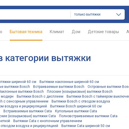
только вытяжки
о
Бытовая техника
Климат
Дом
Детские товары
А
в категории вытяжки
тяжки шириной 60 см
Вытяжки наклонные шириной 60 см
ые вытяжки Bosch
Встраиваемые вытяжки Bosch
Островные вытяжки Bos
Наклонные вытяжки Bosch
Плоские (козырьковые) вытяжки Bosch
е модерн
Вытяжки Bosch с дисплеем
Вытяжки Bosch с таймером выключе
h с сенсорным управлением
Вытяжки Bosch с отводом воздуха
ом воздуха и рециркуляцией
Вытяжки Bosch шириной 60 см
a
Встраиваемые вытяжки Cata
Купольные вытяжки Cata
ские (козырьковые) вытяжки Cata
Полновстраиваемые вытяжки Cata
веткой
Вытяжки Cata с кнопочным управлением
 отводом воздуха и рециркуляцией
Вытяжки Cata шириной 50 см