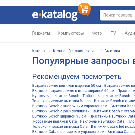
Гаджеты
Компьютеры
Фото
TV
Ауди
Каталог
/
Крупная бытовая техника
/
Вытяжки
Популярные запросы 
Рекомендуем посмотреть
Встраиваемые вытяжки шириной 50 см
Встраиваемые вы
Вытяжки встраиваемые в шкаф шириной 60 см
Пристенн
Купольные вытяжки Bosch
Т-образные вытяжки Bosch
Телескопические вытяжки Bosch
Вытяжки Bosch в стил
Вытяжки Bosch с кнопочным управлением
Вытяжки Bosc
Вытяжки Bosch с рециркуляцией
Вытяжки Bosch с отвод
Вытяжки Bosch шириной 90 см
Пристенные вытяжки Cat
Т-образные вытяжки Cata
Наклонные вытяжки Cata
Пло
Телескопические вытяжки Cata
Вытяжки Cata с led подс
Вытяжки Cata с сенсорным управлением
Вытяжки Cata с