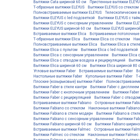
Вытяжки Cata шириной 60 см
Пристенные вытяжки ELEYU
Т-образные вытяжки ELEYUS
Вытяжки ELEYUS со стеклом
Полновстраиваемые вытяжки ELEYUS
Телескопические 
Вытяжки ELEYUS с led подсветкой
Вытяжки ELEYUS с тай
Вытяжки ELEYUS с сенсорным управлением
Вытяжки ELE
Вытяжки ELEYUS шириной 60 см
Вытяжки ELEYUS шириной
Встраиваемые вытяжки Elica
Встраиваемые потолочные 
Т-образные вытяжки Elica
Вытяжки Elica со стеклом
Нак
Полновстраиваемые вытяжки Elica
Вытяжки Elica в стил
Вытяжки Elica с пультом
Вытяжки Elica с led подсветкой
Вытяжки Elica с сенсорным управлением
Вытяжки Elica 
Вытяжки Elica с отводом воздуха и рециркуляцией
Вытяж
Вытяжки Elica шириной 60 см
Вытяжки Elica шириной 80 
Угловые вытяжки Faber
Встраиваемые вытяжки Faber
В
Настольные вытяжки Faber
Купольные вытяжки Faber
Т-
Плоские (козырьковые) вытяжки Faber
Полновстраиваемы
Вытяжки Faber в стиле кантри
Вытяжки Faber с дисплеем
Вытяжки Faber с кнопочным управлением
Вытяжки Faber
Вытяжки Faber с рециркуляцией
Вытяжки Faber с отводом
Встраиваемые вытяжки Fabiano
Островные вытяжки Fabi
Вытяжки Fabiano со стеклом
Наклонные вытяжки Fabiano
Вытяжки Fabiano в стиле модерн
Вытяжки Fabiano в стил
Вытяжки Fabiano с сенсорным управлением
Вытяжки Fab
Вытяжки Fabiano шириной 60 см
Вытяжки Fabiano ширино
Встраиваемые вытяжки Falmec
Островные вытяжки Fal
Вытяжки Falmec со стеклом
Наклонные вытяжки Falmec