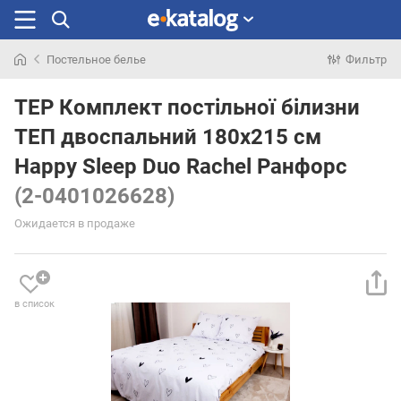
Постельное белье
Фильтр
Искали
раньше
TEP Комплект постільної білизни
ТЕП двоспальний 180x215 см
Happy Sleep Duo Rachel Ранфорс
(2-0401026628)
Ожидается в продаже
в список