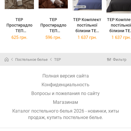
TEP
TEP
TEP Комплект
TEP Компле
Простирадло
Простирадло
постільної
постільно
ТЕП
ТЕП
білизни ТЕП
білизни ТЕ
Натхнення на
Натхнення на
Двоспальний
Двоспальн
625 грн.
596 грн.
1 637 грн.
1 637 грн.
резинці
резинці
180х215 см
220x215 с
160x200 см
120x200 см
Благородний
Phantom Bla
Хакі
Какао
сапфір
(2-
(2-
(2-
Бавовняна
016912919
Постельное белье
TEP
Фильтр
0401726726)
0401526827)
бязь
Полная версия сайта
Конфиденциальность
Вопросы и пожелания по сайту
Магазинам
Каталог постельного белья 2026 - новинки, хиты
продаж,
купить постельное белье
.