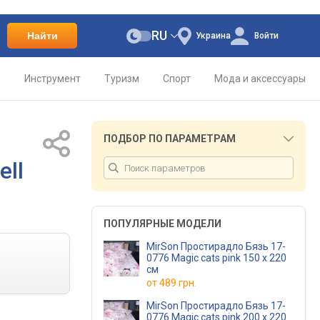
RU
Найти
Украина
Войти
о
Инструмент
Туризм
Спорт
Мода и аксессуары
ПОДБОР ПО ПАРАМЕТРАМ
ell
ПОПУЛЯРНЫЕ МОДЕЛИ
MirSon Простирадло Бязь 17-
0776 Magic cats pink 150 х 220
см
от
489 грн.
MirSon Простирадло Бязь 17-
0776 Magic cats pink 200 х 220