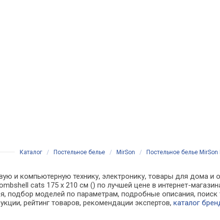
Каталог
/
Постельное белье
/
MirSon
/
Постельное белье MirSon К
вую и компьютерную технику, электронику, товары для дома и о
ombshell cats 175 x 210 см () по лучшей цене в интернет-мага
, подбор моделей по параметрам, подробные описания, поиск 
рукции, рейтинг товаров, рекомендации экспертов,
каталог брен