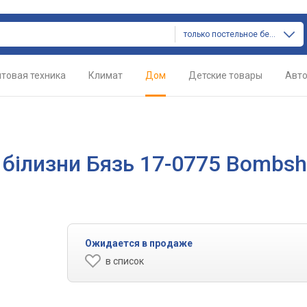
только постельное белье
товая техника
Климат
Дом
Детские товары
Авт
 білизни Бязь 17-0775 Bombsh
Ожидается в продаже
в список