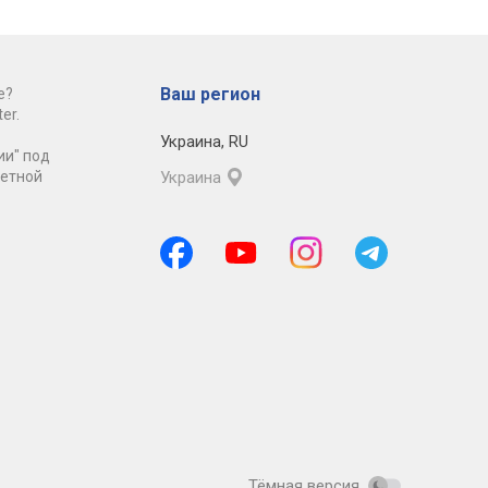
Ваш регион
е?
er.
Украина
,
RU
ии" под
ретной
Украина
Тёмная версия