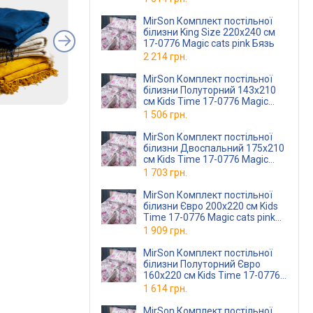
MirSon Комплект постільної
білизни King Size 220х240 см
17-0776 Magic cats pink Бязь
2 214 грн.
MirSon Комплект постільної
білизни Полуторний 143х210
см Kids Time 17-0776 Magic
cats pink Бязь
1 506 грн.
MirSon Комплект постільної
білизни Двоспальний 175х210
см Kids Time 17-0776 Magic
cats pink Бязь
1 703 грн.
MirSon Комплект постільної
білизни Євро 200х220 см Kids
Time 17-0776 Magic cats pink
Бязь
1 909 грн.
MirSon Комплект постільної
білизни Полуторний Євро
160х220 см Kids Time 17-0776
Magic cats pink Бязь
1 614 грн.
MirSon Комплект постільної