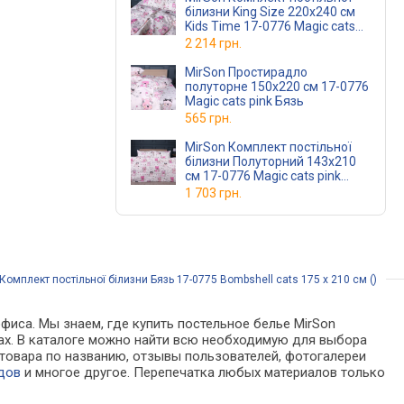
білизни King Size 220х240 см
Kids Time 17-0776 Magic cats
pink Бязь
2 214 грн.
MirSon Простирадло
полуторне 150x220 см 17-0776
Magic cats pink Бязь
565 грн.
MirSon Комплект постільної
білизни Полуторний 143х210
см 17-0776 Magic cats pink
Ranforce Elite
1 703 грн.
омплект постільної білизни Бязь 17-0775 Bombshell cats 175 x 210 см ()
фиса. Мы знаем, где купить постельное белье MirSon
зинах. В каталоге можно найти всю необходимую для выбора
товара по названию, отзывы пользователей, фотогалереи
дов
и многое другое. Перепечатка любых материалов только