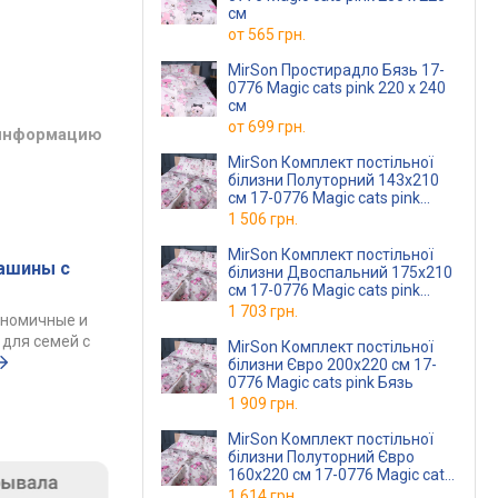
см
от
565 грн.
MirSon Простирадло Бязь 17-
0776 Magic cats pink 220 х 240
см
от
699 грн.
 информацию
MirSon Комплект постільної
білизни Полуторний 143х210
см 17-0776 Magic cats pink
Бязь
1 506 грн.
MirSon Комплект постільної
ашины с
білизни Двоспальний 175х210
см 17-0776 Magic cats pink
Бязь
1 703 грн.
ономичные и
для семей с
MirSon Комплект постільної
білизни Євро 200х220 см 17-
0776 Magic cats pink Бязь
1 909 грн.
MirSon Комплект постільної
білизни Полуторний Євро
160х220 см 17-0776 Magic cats
pink Бязь
1 614 грн.