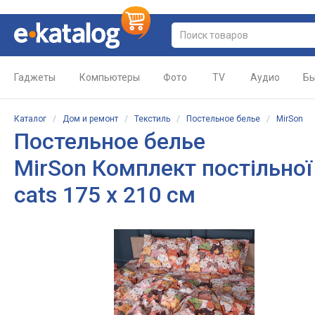
Гаджеты
Компьютеры
Фото
TV
Аудио
Бы
Каталог
/
Дом и ремонт
/
Текстиль
/
Постельное белье
/
MirSon
Постельное белье
MirSon Комплект постільної
cats 175 x 210 см