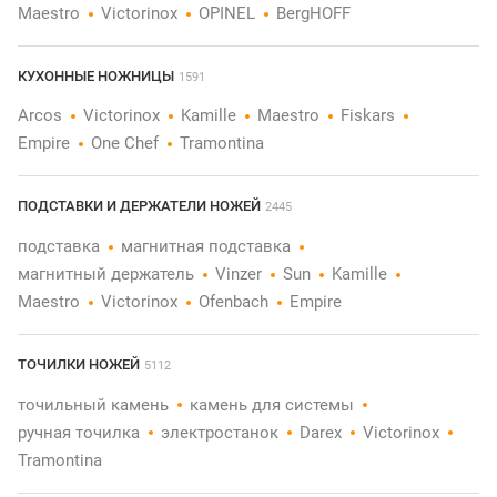
Maestro
Victorinox
OPINEL
BergHOFF
КУХОННЫЕ НОЖНИЦЫ
1591
Arcos
Victorinox
Kamille
Maestro
Fiskars
Empire
One Chef
Tramontina
ПОДСТАВКИ И ДЕРЖАТЕЛИ НОЖЕЙ
2445
подставка
магнитная подставка
магнитный держатель
Vinzer
Sun
Kamille
Maestro
Victorinox
Ofenbach
Empire
ТОЧИЛКИ НОЖЕЙ
5112
точильный камень
камень для системы
ручная точилка
электростанок
Darex
Victorinox
Tramontina