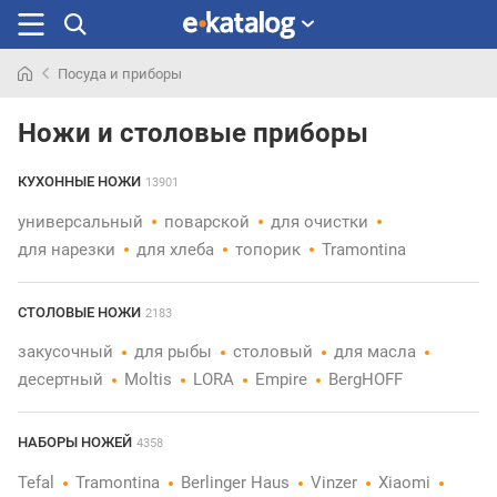
Посуда и приборы
Искали
раньше
Ножи и столовые приборы
КУХОННЫЕ НОЖИ
13901
универсальный
поварской
для очистки
для нарезки
для хлеба
топорик
Tramontina
СТОЛОВЫЕ НОЖИ
2183
закусочный
для рыбы
столовый
для масла
десертный
Moltis
LORA
Empire
BergHOFF
НАБОРЫ НОЖЕЙ
4358
Tefal
Tramontina
Berlinger Haus
Vinzer
Xiaomi