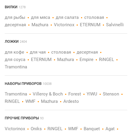
ВИЛКИ
1278
для рыбы
для мяса
для салата
столовая
десертная
Mazhura
Victorinox
ETERNUM
Salvinelli
ЛОЖКИ
2404
для кофе
для чая
столовая
десертная
для соуса
ETERNUM
Mazhura
Empire
RiNGEL
Tramontina
НАБОРЫ ПРИБОРОВ
10038
Tramontina
Villeroy & Boch
Forest
YIWU
Stenson
RiNGEL
WMF
Mazhura
Ardesto
ПРОЧИЕ ПРИБОРЫ
93
Victorinox
Oniks
RiNGEL
WMF
Banquet
Agat