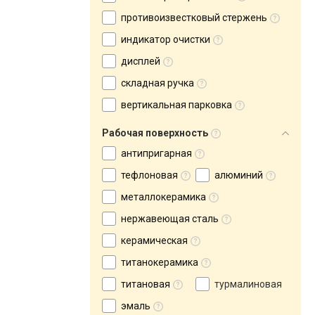
противоизвестковый стержень
индикатор очистки
дисплей
складная ручка
вертикальная парковка
Рабочая поверхность
антипригарная
тефлоновая
алюминий
металлокерамика
нержавеющая сталь
керамическая
титанокерамика
титановая
турмалиновая
эмаль