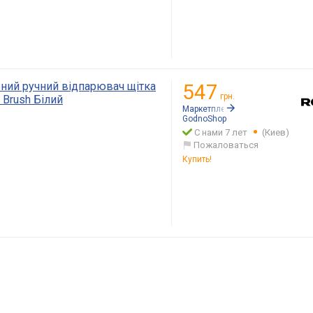
ний ручний відпарювач щітка
547
грн.
 Brush Білий
Маркетплейс:
Rozetka.ua
GodnoShop
С нами 7 лет
(Киев)
Пожаловаться
Купить!