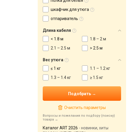
полка для белья
шкафчик для утюга
отпариватель
Длина кабеля
< 1.8 м
1.8 – 2 м
2.1 – 2.5 м
> 2.5 м
Вес утюга
≤ 1 кг
1.1 – 1.2 кг
1.3 – 1.4 кг
≥ 1.5 кг
Очистить параметры
Вопросы и пожелания по подбору (поиску)
товара
Каталог ART 2026
- новинки, хиты