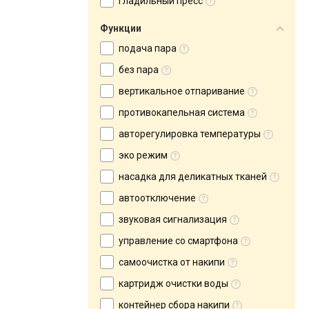
гладильный пресс
Функции
подача пара
без пара
вертикальное отпаривание
противокапельная система
авторегулировка температуры
эко режим
насадка для деликатных тканей
автоотключение
звуковая сигнализация
управление со смартфона
самоочистка от накипи
картридж очистки воды
контейнер сбора накипи