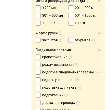
Объем резервуара для воды
≤ 200 мл
201 – 300 мл
301 – 500 мл
501 – 1000 мл
1 – 1.5 л
> 1.5 л
Форма ручки
закрытая
открытая
Гладильная система
проветривание
режим всасывания
подогрев гладильной поверхности
педаль управления
подставка для утюга
подрукавник
держатель провода