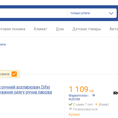
только утюги
товая техника
Климат
Дом
Детские товары
Авт
тюги
краине
ручний відпарювач Difei
1 109
грн.
ування одягу ручна парова
Маркетплейс:
Rozetka.ua
KUDOM
С нами 7 лет
(Киев)
Пожаловаться
Купить!