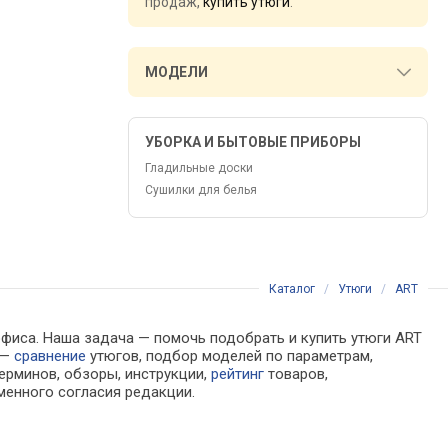
продаж,
купить утюги
.
МОДЕЛИ
УБОРКА И БЫТОВЫЕ ПРИБОРЫ
Гладильные доски
Сушилки для белья
Каталог
/
Утюги
/
ART
офиса. Наша задача — помочь подобрать и купить утюги ART
 —
сравнение
утюгов, подбор моделей по параметрам,
ерминов, обзоры, инструкции,
рейтинг
товаров,
менного согласия редакции.