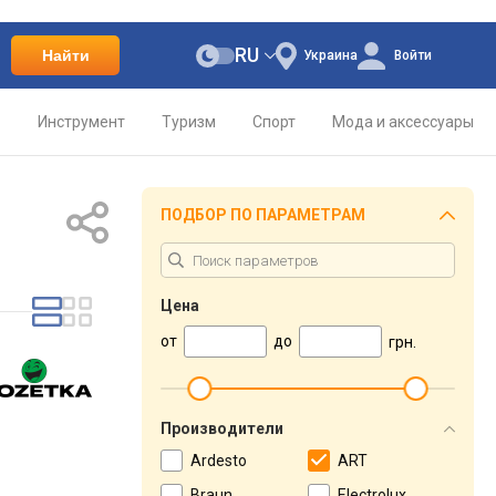
RU
Найти
Украина
Войти
о
Инструмент
Туризм
Спорт
Мода и аксессуары
ПОДБОР ПО ПАРАМЕТРАМ
Цена
от
до
грн.
Производители
Ardesto
ART
Braun
Electrolux