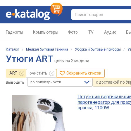
Гаджеты
Компьютеры
Фото
TV
Аудио
Бы
Каталог
/
Мелкая бытовая техника
/
Уборка и бытовые приборы
/
У
Утюги ART
цены
на 2 модели
ART
очистить
Сохранить список
по популярности
с доставкой по У
Выводить
Потужний вертикальний 
парогенератор для прас
праска, 1100W