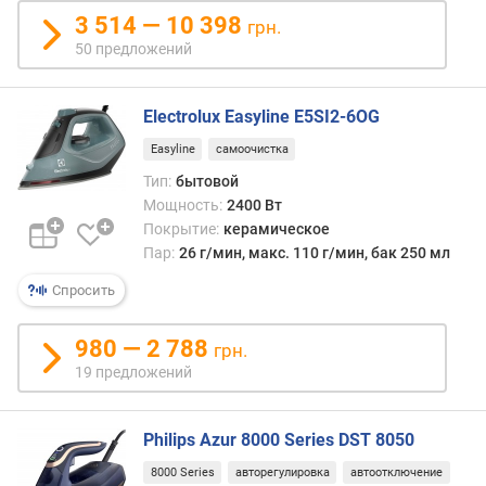
г
даже
3 514 — 10 398
грн.
и
«неп
50 предложений
м
матер
не
о
подд
Electrolux Easyline E5SI2-6OG
т
глаж
д
Easyline
самоочистка
насух
о
Во-
Тип:
бытовой
р
вторы
Мощность:
2400 Вт
о
горяч
Покрытие:
керамическое
г
пар
Пар:
26 г/мин, макс. 110 г/мин, бак 250 мл
и
хоро
х
осве
Спросить
к
ткань
д
удаля
980 — 2 788
грн.
е
лишн
19 предложений
ш
запах
е
В-
в
треть
Philips Azur 8000 Series DST 8050
ы
такое
м
возд
8000 Series
авторегулировка
автоотключение