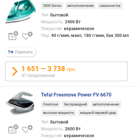
е
3000 Series
автоотключение
самоочистка
м
Тип:
бытовой
я
Мощность:
2400 Вт
н
Покрытие:
керамическое
а
Пар:
40 г/мин, макс. 180 г/мин, бак 300 мл
г
р
е
Спросить
в
а
1 651 — 3 738
(
грн.
с
47 предложений
)
д
Tefal Freemove Power FV 6670
л
Freemove
беспроводной
автоотключение
и
высокая мощность
мощный паровой удар
н
а
Тип:
бытовой
п
Мощность:
2600 Вт
а
Покрытие:
керамическое