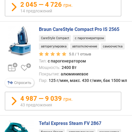
2 045 — 4 726
грн.
14 предложений
Braun CareStyle Compact Pro IS 2565
CareStyle Compact
с парогенератором
авторегулировка
автоотключение
самоочистка
5.0 /
1
отзыв
Тип:
с парогенератором
Мощность:
2400 Вт
Покрытие:
алюминиевое
Пар:
125 г/мин, макс. 430 г/мин, бак 1500 мл
Спросить
4 987 — 9 039
грн.
43 предложения
Tefal Express Steam FV 2867