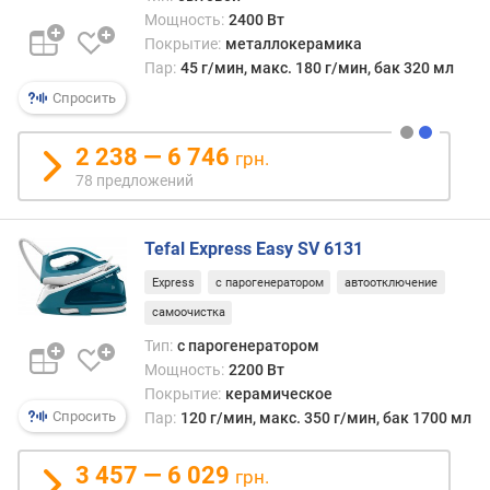
)
Мощность:
2400 Вт
Покрытие:
металлокерамика
м
Пар:
45 г/мин, макс. 180 г/мин, бак 320 мл
о
щ
Спросить
н
о
2 238 — 6 746
грн.
с
78 предложений
т
ь
п
Tefal Express Easy SV 6131
о
д
Express
с парогенератором
автоотключение
а
самоочистка
ч
и
Тип:
с парогенератором
п
Мощность:
2200 Вт
а
Покрытие:
керамическое
р
Спросить
Пар:
120 г/мин, макс. 350 г/мин, бак 1700 мл
а
(
3 457 — 6 029
грн.
г