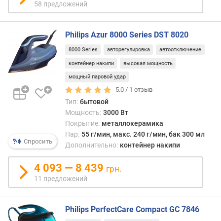
58 предложений
/
м
и
Philips Azur 8000 Series DST 8020
н
)
8000 Series
авторегулировка
автоотключение
контейнер накипи
высокая мощность
м
мощный паровой удар
о
щ
5.0 /
1
отзыв
н
Тип:
бытовой
о
Мощность:
3000 Вт
с
Покрытие:
металлокерамика
т
Пар:
55 г/мин, макс. 240 г/мин, бак 300 мл
ь
Спросить
Дополнительно:
контейнер накипи
п
а
4 093 — 8 439
грн.
р
11 предложений
о
в
о
Philips PerfectCare Compact GC 7846
г