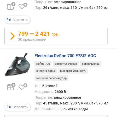
Покрытие:
эмалированное
г
Пар:
26 г/мин, макс. 110 г/мин, бак 250 мл
)
Спросить
799 — 2 421
грн.
30 предложений
Electrolux Refine 700 E7SI2-6OG
Refine 700
автоотключение
самоочистка
очистка воды
высокая мощность
мощный паровой удар
Тип:
бытовой
Мощность:
2600 Вт
Покрытие:
анодированное
Пар:
45 г/мин, макс. 230 г/мин, бак 370 мл
Спросить
Дополнительно:
очистка воды