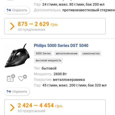
Пар:
24 г/мин, макс. 80 г/мин, бак 200 мл
п
Дополнительно:
противоизвестковый стержен
Спросить
о
т
875 — 2 629
грн.
р
44 предложения
е
б
л
Philips 5000 Series DST 5040
я
е
5000 Series
автоотключение
самоочистка
м
высокая мощность
а
Тип:
бытовой
я
Мощность:
2600 Вт
м
Покрытие:
металлокерамика
о
щ
Пар:
45 г/мин, макс. 200 г/мин, бак 320 мл
н
Спросить
о
с
2 424 — 4 454
грн.
т
60 предложений
ь