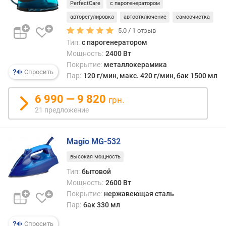
о
PerfectCare
с парогенератором
у
авторегулировка
автоотключение
самоочистка
д
5.0 /
1
отзыв
а
Тип:
с парогенератором
р
Мощность:
2400 Вт
а
Покрытие:
металлокерамика
(
Спросить
Пар:
120 г/мин, макс. 420 г/мин, бак 1500 мл
г
/
6 990 — 9 820
м
грн.
и
21 предложение
н
)
Magio MG-532
о
высокая мощность
б
Тип:
бытовой
ъ
е
Мощность:
2600 Вт
м
Покрытие:
нержавеющая сталь
р
Пар:
бак 330 мл
е
Спросить
з