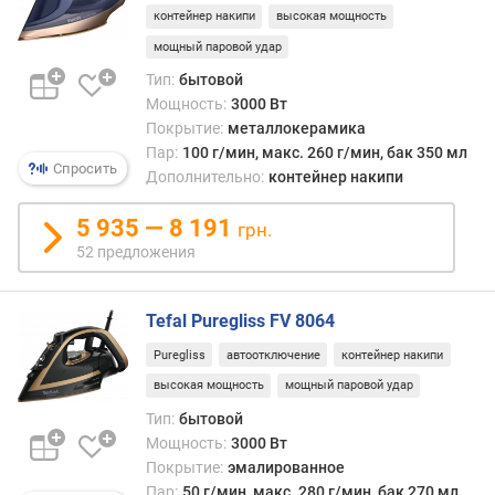
убива
контейнер накипи
высокая мощность
п
боль
о
мощный паровой удар
бакте
о
и
Тип:
бытовой
т
грибк
Мощность:
3000 Вт
з
В
Покрытие:
металлокерамика
ы
свете
Пар:
100 г/мин, макс. 260 г/мин, бак 350 мл
в
Спросить
этого
Дополнительно:
контейнер накипи
а
пода
м
пара
5 935 — 8 191
грн.
имее
52 предложения
п
в
о
пода
д
боль
Tefal Puregliss FV 8064
а
совр
т
утюго
Puregliss
автоотключение
контейнер накипи
е
искл
высокая мощность
мощный паровой удар
д
сост
о
Тип:
бытовой
лишь
б
Мощность:
3000 Вт
отде
а
Покрытие:
эмалированное
доро
в
Пар:
50 г/мин, макс. 280 г/мин, бак 270 мл