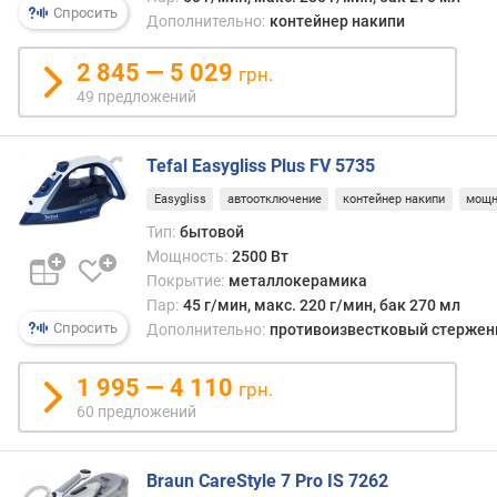
модел
Спросить
л
Дополнительно:
контейнер накипи
а
е
такж
н
2 845 — 5 029
неко
грн.
и
глад
49 предложений
я
прес
(подр
п
см.
Tefal Easygliss Plus FV 5735
о
«без
к
Easygliss
автоотключение
контейнер накипи
мощн
пара»
о
Тип:
бытовой
л
Мощность:
2500 Вт
и
Покрытие:
металлокерамика
ч
Пар:
45 г/мин, макс. 220 г/мин, бак 270 мл
е
Спросить
Дополнительно:
противоизвестковый стержень
с
т
1 995 — 4 110
в
грн.
у
60 предложений
п
р
е
Braun CareStyle 7 Pro IS 7262