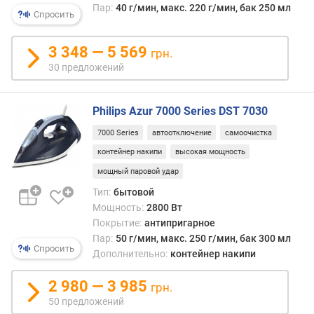
р
Пар:
40 г/мин, макс. 220 г/мин, бак 250 мл
Спросить
о
в
о
3 348 — 5 569
грн.
г
30 предложений
о
ш
л
Philips Azur 7000 Series DST 7030
а
7000 Series
автоотключение
самоочистка
н
г
контейнер накипи
высокая мощность
а
мощный паровой удар
(
Тип:
бытовой
м
Мощность:
2800 Вт
)
Покрытие:
антипригарное
д
Пар:
50 г/мин, макс. 250 г/мин, бак 300 мл
Спросить
л
Дополнительно:
контейнер накипи
и
н
2 980 — 3 985
грн.
а
50 предложений
к