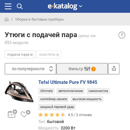
Уборка и бытовые приборы
Искали
Пода
раньше
Утюги с подачей пара
цены
на
пара
893 модели
— во
пода
подача пара
очистить
горяч
пара
по популярности
Фильтр
к
1
месту
Сортировать
глажк
Tefal Ultimate Pure FV 9845
п
для
Ultimate
автоотключение
самоочистка
о
этого
п
контейнер накипи
высокая мощность
в
о
подо
мощный паровой удар
п
утюга
4.5 /
2
отзыва
у
пред
Тип:
бытовой
л
спец
Мощность:
3200 Вт
я