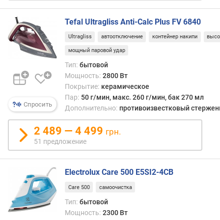
а
б
Tefal Ultragliss Anti-Calc Plus FV 6840
е
Ultragliss
автоотключение
контейнер накипи
высо
л
я
мощный паровой удар
(
Тип:
бытовой
м
Мощность:
2800 Вт
)
Покрытие:
керамическое
Пар:
50 г/мин, макс. 260 г/мин, бак 270 мл
в
Спросить
Дополнительно:
противоизвестковый стержень
е
с
2 489 — 4 499
грн.
с
и
51 предложение
с
т
Electrolux Care 500 E5SI2-4CB
е
м
Care 500
самоочистка
ы
Тип:
бытовой
(
Мощность:
2300 Вт
к