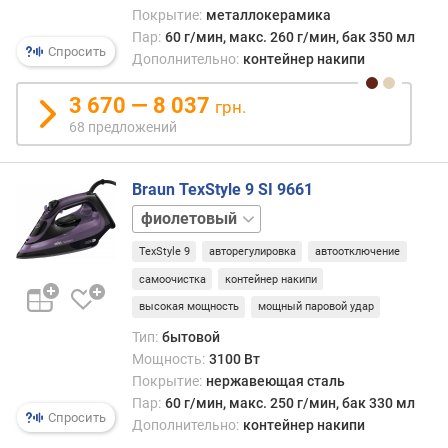
отвер
Покрытие:
металлокерамика
р
Пар:
60 г/мин, макс. 260 г/мин, бак 350 мл
н
Данн
Спросить
о
Дополнительно:
контейнер накипи
функ
с
неск
т
3 670 — 8 037
грн.
усло
и
и
68 предложений
удор
о
конс
т
Braun TexStyle 9 SI 9661
утюга
д
одна
синий
е
это
ш
комп
TexStyle 9
авторегулировка
автоотключение
е
целы
самоочистка
контейнер накипи
в
рядо
высокая мощность
мощный паровой удар
ы
преи
х
Во-
Тип:
бытовой
к
первы
Мощность:
3100 Вт
д
отпа
Покрытие:
нержавеющая сталь
о
позв
Пар:
60 г/мин, макс. 250 г/мин, бак 330 мл
р
Спросить
эффе
Дополнительно:
контейнер накипи
о
разгл