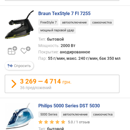
(
В
Braun TexStyle 7 FI 7255
т
)
FreeStyle 7
автоотключение
самоочистка
мощный паровой удар
д
а
Тип:
бытовой
в
Мощность:
2000 Вт
л
Покрытие:
анодированное
е
Пар:
55 г/мин, макс. 240 г/мин, бак 350 мл
н
Спросить
и
е
3 269 — 4 714
грн.
п
36 предложений
а
р
а
Philips 5000 Series DST 5030
(
б
5000 Series
автоотключение
самоочистка
а
5.0 /
1
отзыв
р
Тип:
бытовой