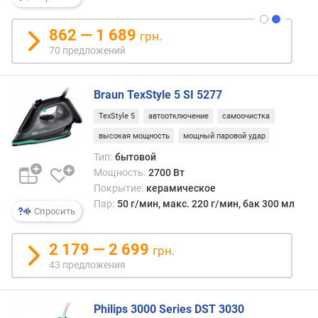
е
р
862 — 1 689
грн.
в
70 предложений
у
а
р
Braun TexStyle 5 SI 5277
а
TexStyle 5
автоотключение
самоочистка
д
л
высокая мощность
мощный паровой удар
я
Тип:
бытовой
в
Мощность:
2700 Вт
о
Покрытие:
керамическое
д
Пар:
50 г/мин, макс. 220 г/мин, бак 300 мл
ы
Спросить
(
м
2 179 — 2 699
грн.
л
43 предложения
)
в
Philips 3000 Series DST 3030
р