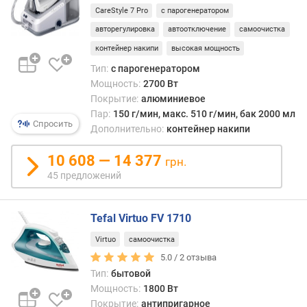
д
CareStyle 7 Pro
с парогенератором
л
авторегулировка
автоотключение
самоочистка
о
ж
контейнер накипи
высокая мощность
е
Тип:
с парогенератором
н
Мощность:
2700 Вт
и
Покрытие:
алюминиевое
й
Пар:
150 г/мин, макс. 510 г/мин, бак 2000 мл
Спросить
Дополнительно:
контейнер накипи
в
10 608 — 14 377
е
грн.
с
45 предложений
у
т
Tefal Virtuo FV 1710
ю
г
Virtuo
самоочистка
а
5.0 /
2
отзыва
(
Тип:
бытовой
к
Мощность:
1800 Вт
г
Покрытие:
антипригарное
)