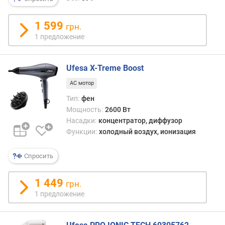
я
р
1 599
н
грн.
о
1 предложение
с
т
и
Ufesa X-Treme Boost
AC мотор
о
т
Тип:
фен
д
Мощность:
2600 Вт
е
Насадки:
концентратор, диффузор
ш
Функции:
холодный воздух, ионизация
е
в
Спросить
ы
х
1 449
к
грн.
д
1 предложение
о
р