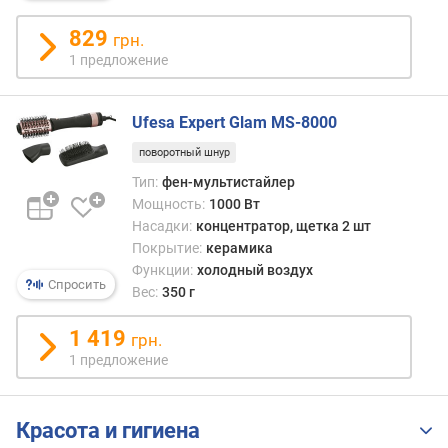
п
829
грн.
о
1 предложение
о
т
з
Ufesa Expert Glam MS-8000
ы
поворотный шнур
в
а
Тип:
фен-мультистайлер
м
Мощность:
1000 Вт
Насадки:
концентратор, щетка 2 шт
п
Покрытие:
керамика
о
Функции:
холодный воздух
д
Спросить
Вес:
350 г
а
т
1 419
грн.
е
1 предложение
д
о
б
Красота и гигиена
а