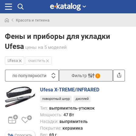
Красота и гигиена
Искали
раньше
Фены и приборы для укладки
Ufesa
цены
на 5 моделей
Ufesa
очистить
по популярности
Фильтр
1
Сортировать
Ufesa X-TREME/INFRARED
п
поворотный шнур
дисплей
о
п
Тип:
выпрямитель-утюжок
о
Мощность:
47 Вт
п
Насадки:
выпрямитель
у
Покрытие:
керамика
л
Вес:
69 г
Спросить