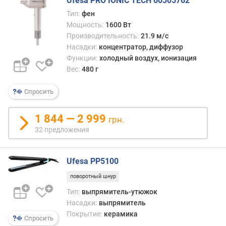
о
Ufesa PRO IONIC TECH 60305762
г
Тип:
фен
и
Мощность:
1600 Вт
м
Производительность:
21.9 м/с
Насадки:
концентратор, диффузор
о
Функции:
холодный воздух, ионизация
т
Вес:
480 г
д
о
Спросить
р
о
г
1 844 — 2 999
грн.
и
32 предложения
х
к
д
Ufesa PP5100
е
поворотный шнур
ш
е
Тип:
выпрямитель-утюжок
в
Насадки:
выпрямитель
ы
Покрытие:
керамика
Спросить
м