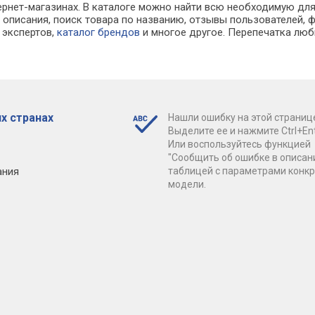
тернет-магазинах. В каталоге можно найти всю необходимую д
описания, поиск товара по названию, отзывы пользователей, ф
 экспертов,
каталог брендов
и многое другое. Перепечатка люб
х странах
Нашли ошибку на этой страниц
Выделите ее и нажмите Ctrl+Ent
Или воспользуйтесь функцией
"Сообщить об ошибке в описан
ания
таблицей с параметрами конк
модели.