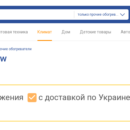
только прочие обогреватели
товая техника
Климат
Дом
Детские товары
Авт
очие обогреватели
ow
ожения
с доставкой по Украин