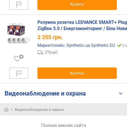
Купить!
р
н
о
Розумна розетка LEDVANCE SMART+ Plug 
с
ZigBee 3.0 / Енергомоніторинг / Біла Нов
т
и
2 255
грн.
Маркетплейс: Synthetic.ua Synthetic EU
С 
о
(Луцк)
т
д
е
ш
Купить!
е
в
ы
Видеонаблюдение и охрана
х
к
д
Видеонаблюдение и охрана
о
р
о
Полная версия сайта