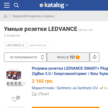
Видеонаблюдение и охрана
Искали
раньше
Умные розетки LEDVANCE
цены
на
2 модели
LEDVANCE
очистить
по популярности
Фильтр
1
Сортировать
Розумна розетка LEDVANCE SMART+ Plug 
п
ZigBee 3.0 / Енергомоніторинг / Біла Уцін
о
2 165
грн.
п
о
Маркетплейс: Synthetic.ua Synthetic EU
С 
п
(Луцк)
у
л
я