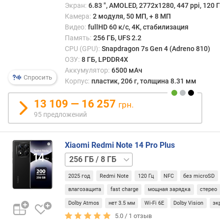
Экран:
6.83 ", AMOLED, 2772x1280, 447 ppi, 120 Г
%
Камера:
2 модуля, 50 МП, + 8 МП
)
Видео:
fullHD 60 к/с, 4K, стабилизация
о
Память:
256 ГБ, UFS 2.2
п
CPU (GPU):
Snapdragon 7s Gen 4 (Adreno 810)
е
ОЗУ:
8 ГБ, LPDDR4X
р
Аккумулятор:
6500 мАч
Спросить
а
Корпус:
пластик, 206 г, толщина 8.31 мм
т
и
13 109 — 16 257
грн.
в
95 предложений
н
а
я
Xiaomi Redmi Note 14 Pro Plus
п
256 ГБ
а
/
м
2025 год
Redmi Note
120 Гц
NFC
без microSD
12 ГБ
512 ГБ
я
/
влагозащита
fast charge
мощная зарядка
стерео
т
12 ГБ
ь
Dolby Atmos
нет 3.5 мм
Wi-Fi 6E
Dolby Vision
эк
(
5.0 /
1
отзыв