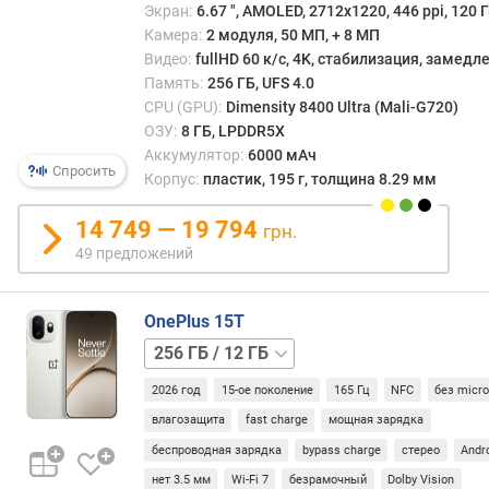
Экран:
6.67 ", AMOLED, 2712x1220, 446 ppi, 120 Г
е
Камера:
2 модуля, 50 МП, + 8 МП
о
Видео:
fullHD 60 к/с, 4K, стабилизация, замед
б
Память:
256 ГБ, UFS 4.0
н
CPU (GPU):
Dimensity 8400 Ultra (Mali-G720)
о
в
ОЗУ:
8 ГБ, LPDDR5X
л
Аккумулятор:
6000 мАч
Спросить
е
Корпус:
пластик, 195 г, толщина 8.29 мм
н
и
14 749 — 19 794
грн.
е
49 предложений
О
С
OnePlus 15T
г
256 ГБ
л
/
у
2026 год
15-ое поколение
165 Гц
NFC
без micr
16 ГБ
512 ГБ
б
/
влагозащита
fast charge
мощная зарядка
и
16 ГБ
1 ТБ
н
беспроводная зарядка
bypass charge
стерео
Andr
/
а
нет 3.5 мм
Wi-Fi 7
безрамочный
Dolby Vision
16 ГБ