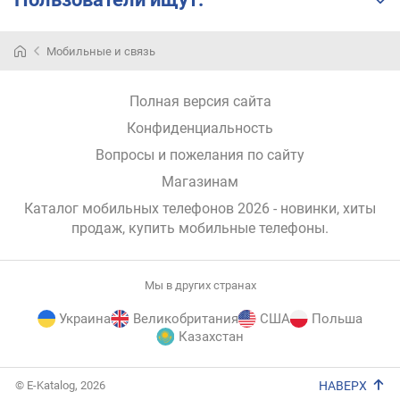
L
i
f
Мобильные и связь
e
(
E
Полная версия сайта
x
Конфиденциальность
t
r
Вопросы и пожелания по сайту
e
Магазинам
m
Каталог мобильных телефонов 2026 - новинки, хиты
e
)
продаж,
купить мобильные телефоны
.
(
p
o
Мы в других странах
i
Украина
Великобритания
США
Польша
n
Казахстан
t
s
E-
)
© E-Katalog, 2026
НАВЕРХ
Katalog