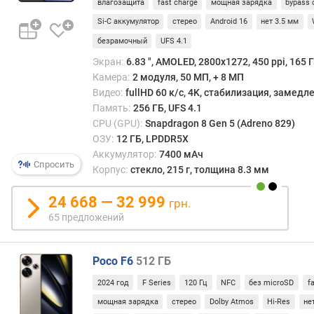
д
влагозащита
fast charge
мощная зарядка
bypass 
л
Si-C аккумулятор
стерео
Android 16
нет 3.5 мм
о
безрамочный
UFS 4.1
ж
е
Экран:
6.83 ", AMOLED, 2800x1272, 450 ppi, 165 Г
н
Камера:
2 модуля, 50 МП, + 8 МП
и
Видео:
fullHD 60 к/с, 4K, стабилизация, замед
й
Память:
256 ГБ, UFS 4.1
CPU (GPU):
Snapdragon 8 Gen 5 (Adreno 829)
ОЗУ:
12 ГБ, LPDDR5X
д
Аккумулятор:
7400 мАч
и
Спросить
Корпус:
стекло, 215 г, толщина 8.3 мм
а
г
24 668 — 32 999
грн.
о
65 предложений
н
а
л
Poco F6
512 ГБ
ь
д
2024 год
F Series
120 Гц
NFC
без microSD
f
и
мощная зарядка
стерео
Dolby Atmos
Hi-Res
не
с