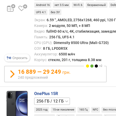
8 ГБ
512 ГБ
л
Android 16
нет 3.5 мм
Wi-Fi 6
безрамочный
Dolb
/
е
UFS 4.1
без ЗУ
12 ГБ
н
и
Экран:
6.59 ", AMOLED, 2756x1268, 460 ppi, 120 Г
я
Камера:
2 модуля, 50 МП, + 8 МП
Видео:
fullHD 60 к/с, 4K, стабилизация, замед
п
Память:
256 ГБ, UFS 4.1
о
CPU (GPU):
Dimensity 8500 Ultra (Mali-G720)
к
ОЗУ:
8 ГБ, LPDDR5X
о
Аккумулятор:
6500 мАч
л
Спросить
Корпус:
стекло, 201 г, толщина 8.38 мм
и
ч
16 889 — 29 249
грн.
е
240 предложений
с
т
в
OnePlus 15R
у
512 ГБ
п
/
р
2025 год
15-ое поколение
165 Гц
NFC
без micr
12 ГБ
е