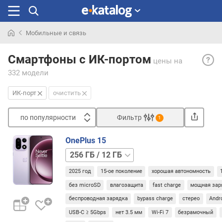
Мобильные и связь
Искали
ИК-
раньше
Смартфоны с ИК-портом
цены
на
порт
332 модели
— ин
порт
ИК-порт
очистить
предс
собо
по популярности
Фильтр
свето
1
рабо
Сортировать
в
OnePlus 15
п
ИК-
256 ГБ
о
диап
/
п
и
2025 год
15-ое поколение
хорошая автономность
16 ГБ
512 ГБ
о
расп
/
без microSD
влагозащита
fast charge
мощная зар
п
обыч
12 ГБ
512 ГБ
у
беспроводная зарядка
bypass charge
стерео
Andr
в
/
л
верх
USB-C ≥ 5Gbps
нет 3.5 мм
Wi-Fi 7
безрамочный
16 ГБ
1 ТБ
я