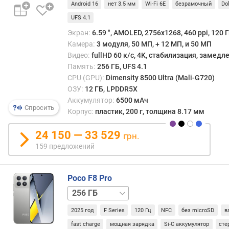
Android 16
нет 3.5 мм
Wi-Fi 6E
безрамочный
Do
n
t
UFS 4.1
s
Экран:
6.59 ", AMOLED, 2756x1268, 460 ppi, 120 Г
)
Камера:
3 модуля, 50 МП, + 12 МП, и 50 МП
Видео:
fullHD 60 к/с, 4K, стабилизация, замед
п
Память:
256 ГБ, UFS 4.1
р
CPU (GPU):
Dimensity 8500 Ultra (Mali-G720)
о
ОЗУ:
12 ГБ, LPDDR5X
ц
Аккумулятор:
6500 мАч
е
Спросить
Корпус:
пластик, 200 г, толщина 8.17 мм
с
с
24 150 — 33 529
о
грн.
р
159 предложений
(
г
р
Poco F8 Pro
а
512 ГБ
ф
и
2025 год
F Series
120 Гц
NFC
без microSD
в
к
fast charge
мощная зарядка
Si-C аккумулятор
сте