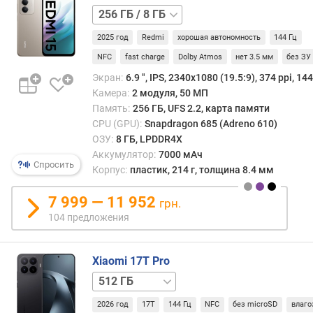
е
128 ГБ
н
/
к
2025 год
Redmi
хорошая автономность
144 Гц
6 ГБ
128 ГБ
а
/
NFC
fast charge
Dolby Atmos
нет 3.5 мм
без ЗУ
п
8 ГБ
Экран:
6.9 ", IPS, 2340x1080 (19.5:9), 374 ppi, 144
р
Камера:
2 модуля, 50 МП
о
Память:
256 ГБ, UFS 2.2, карта памяти
ц
е
CPU (GPU):
Snapdragon 685 (Adreno 610)
с
ОЗУ:
8 ГБ, LPDDR4X
с
Аккумулятор:
7000 мАч
Спросить
о
Корпус:
пластик, 214 г, толщина 8.4 мм
р
а
7 999 — 11 952
грн.
A
104 предложения
n
T
u
Xiaomi 17T Pro
T
256 ГБ
1 ТБ
u
2026 год
17T
144 Гц
NFC
без microSD
влаго