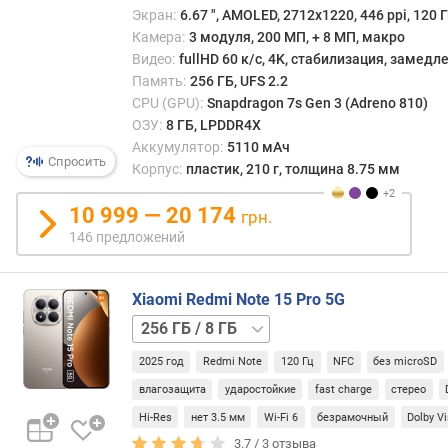
Г
Экран:
6.67 ", AMOLED, 2712x1220, 446 ppi, 120 Г
Б
Камера:
3 модуля, 200 МП, + 8 МП, макро
)
Видео:
fullHD 60 к/с, 4K, стабилизация, замед
Память:
256 ГБ, UFS 2.2
в
CPU (GPU):
Snapdragon 7s Gen 3 (Adreno 810)
с
ОЗУ:
8 ГБ, LPDDR4X
т
Аккумулятор:
5110 мАч
р
Спросить
Корпус:
пластик, 210 г, толщина 8.75 мм
о
е
10 999 — 20 174
н
грн.
н
146 предложений
а
я
Xiaomi Redmi Note 15 Pro 5G
п
а
256 ГБ
м
/
я
2025 год
Redmi Note
120 Гц
NFC
без microSD
12 ГБ
512 ГБ
т
/
влагозащита
ударостойкие
fast charge
стерео
ь
8 ГБ
512 ГБ
Hi-Res
нет 3.5 мм
Wi-Fi 6
безрамочный
Dolby V
(
/
3.7 /
3
отзыва
Г