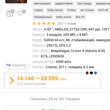
/
влагозащита
ударостойкие
fast charge
мощная за
(
12 ГБ
0
стерео
Dolby Atmos
Hi-Res
нет 3.5 мм
Wi-Fi 6E
0
безрамочный
Dolby Vision
без ЗУ
0
5.0 /
1
отзыв
p
Экран:
6.83 ", AMOLED, 2772x1280, 447 ppi, 120 Г
o
Камера:
2 модуля, 200 МП, + 8 МП
i
Видео:
fullHD 60 к/с, 4K, стабилизация, замед
n
Память:
256 ГБ, UFS 2.2
t
s
CPU (GPU):
Snapdragon 7s Gen 4 (Adreno 810)
)
ОЗУ:
8 ГБ, LPDDR4X
Аккумулятор:
6500 мАч
Спросить
т
Корпус:
стекло, 207 г, толщина 8.2 мм
е
с
16 146 — 23 559
грн.
т
225 предложений
G
e
e
Показано 24 из 332 товаров
k
b