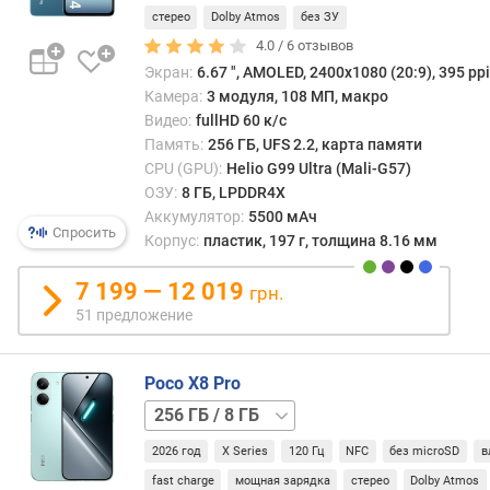
совр
/
стерео
Dolby Atmos
без ЗУ
п
элект
8 ГБ
о
4.0 /
6
отзывов
о
Экран:
6.67 ", AMOLED, 2400x1080 (20:9), 395 ppi
т
Камера:
3 модуля, 108 МП, макро
з
Видео:
fullHD 60 к/с
ы
Память:
256 ГБ, UFS 2.2, карта памяти
в
CPU (GPU):
Helio G99 Ultra (Mali-G57)
а
ОЗУ:
8 ГБ, LPDDR4X
м
Аккумулятор:
5500 мАч
Спросить
Корпус:
пластик, 197 г, толщина 8.16 мм
п
о
7 199 — 12 019
грн.
д
51 предложение
а
т
е
Poco X8 Pro
д
256 ГБ
о
/
б
2026 год
X Series
120 Гц
NFC
без microSD
в
12 ГБ
512 ГБ
а
/
в
fast charge
мощная зарядка
стерео
Dolby Atmos