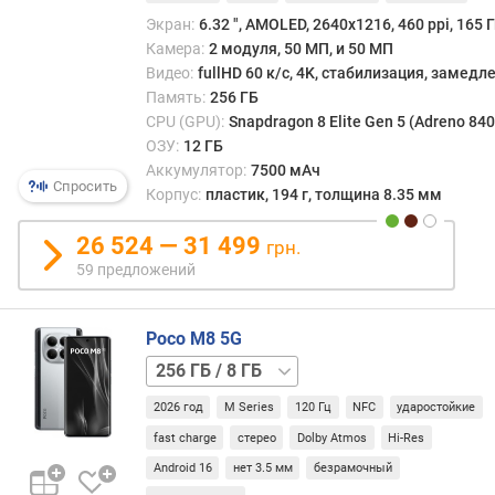
ц
Экран:
6.32 ", AMOLED, 2640x1216, 460 ppi, 165 Г
в
Камера:
2 модуля, 50 МП, и 50 МП
е
Видео:
fullHD 60 к/с, 4K, стабилизация, замед
т
Память:
256 ГБ
а
CPU (GPU):
Snapdragon 8 Elite Gen 5 (Adreno 840
ОЗУ:
12 ГБ
з
а
Аккумулятор:
7500 мАч
Спросить
щ
Корпус:
пластик, 194 г, толщина 8.35 мм
и
т
26 524 — 31 499
грн.
а
59 предложений
э
к
р
Poco M8 5G
а
512 ГБ
н
/
а
2026 год
M Series
120 Гц
NFC
ударостойкие
8 ГБ
512 ГБ
/
fast charge
стерео
Dolby Atmos
Hi-Res
т
12 ГБ
е
Android 16
нет 3.5 мм
безрамочный
с