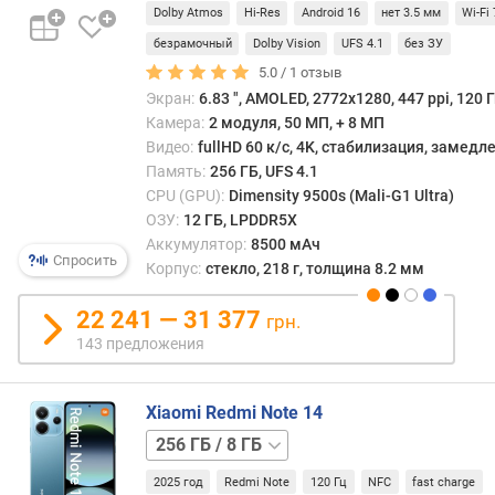
г
Dolby Atmos
Hi-Res
Android 16
нет 3.5 мм
Wi-Fi 
качес
и
унив
безрамочный
Dolby Vision
UFS 4.1
без ЗУ
м
пульт
5.0 /
1
отзыв
ДУ.
Экран:
6.83 ", AMOLED, 2772x1280, 447 ppi, 120 Г
о
Прил
Камера:
2 модуля, 50 МП, + 8 МП
т
необ
д
Видео:
fullHD 60 к/с, 4K, стабилизация, замед
для
о
Память:
256 ГБ, UFS 4.1
этого,
р
CPU (GPU):
Dimensity 9500s (Mali-G1 Ultra)
може
о
ОЗУ:
12 ГБ, LPDDR5X
вклю
г
Аккумулятор:
8500 мАч
в
Спросить
и
Корпус:
стекло, 218 г, толщина 8.2 мм
комп
х
пред
к
22 241 — 31 377
ПО;
грн.
д
кром
143 предложения
е
того,
ш
такие
е
прил
Xiaomi Redmi Note 14
в
выпу
128 ГБ
ы
мног
/
м
прои
2025 год
Redmi Note
120 Гц
NFC
fast charge
6 ГБ
128 ГБ