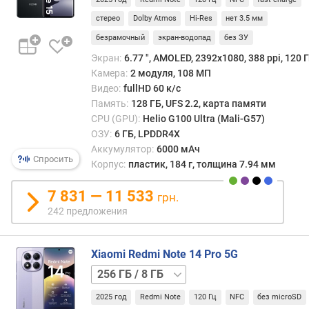
8 ГБ
256 ГБ
я
/
стерео
Dolby Atmos
Hi-Res
нет 3.5 мм
т
8 ГБ
и
безрамочный
экран-водопад
без ЗУ
Экран:
6.77 ", AMOLED, 2392x1080, 388 ppi, 120 Г
м
Камера:
2 модуля, 108 МП
а
Видео:
fullHD 60 к/с
к
Память:
128 ГБ, UFS 2.2, карта памяти
с
CPU (GPU):
Helio G100 Ultra (Mali-G57)
.
ОЗУ:
6 ГБ, LPDDR4X
о
Аккумулятор:
6000 мАч
б
Спросить
Корпус:
пластик, 184 г, толщина 7.94 мм
ъ
е
7 831 — 11 533
грн.
м
к
242 предложения
а
р
Xiaomi Redmi Note 14 Pro 5G
т
ы
256 ГБ
(
/
Г
2025 год
Redmi Note
120 Гц
NFC
без microSD
12 ГБ
512 ГБ