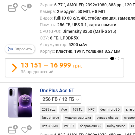
о
Экран:
6.77 ", AMOLED, 2392x1080, 388 ppi, 120 Г
т
Камера:
2 модуля, 50 МП, + 8 МП
а
Видео:
fullHD 60 к/с, 4K, стабилизация, замед
р
Память:
256 ГБ, UFS 3.1, карта памяти
а
CPU (GPU):
Dimensity 8350 (Mali-G615)
з
ОЗУ:
8 ГБ, LPDDR5X
в
Аккумулятор:
5200 мАч
е
Спросить
Корпус:
пластик, 199 г, толщина 8.27 мм
р
т
13 151 — 16 999
грн.
к
35 предложений
и
(
Г
OnePlus Ace 6T
ц
)
256 ГБ
/
с
2025 год
Ace
165 Гц
NFC
без microSD
влаго
16 ГБ
512 ГБ
о
/
fast charge
мощная зарядка
bypass charge
стерео
о
12 ГБ
512 ГБ
нет 3.5 мм
Wi-Fi 7
безрамочный
Dolby Vision
UF
т
/