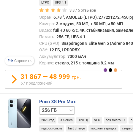
торце
/
LTPO
UFS 4.1
р
аппар
16 ГБ
3.8 /
5
отзывов
н
Анал
Экран:
6.78 ", AMOLED (LTPO), 2772x1272, 450 pp
о
свет
с
Камера:
3 модуля, 50 МП, + 50 МП, и 50 МП
испо
т
Видео:
fullHD 60 к/с, 4K, стабилизация, замед
в
и
Память:
256 ГБ, UFS 4.1
пульт
CPU (GPU):
Snapdragon 8 Elite Gen 5 (Adreno 840
ДУ
о
ОЗУ:
12 ГБ, LPDDR5X
для
т
телев
Аккумулятор:
7300 мАч
д
Спросить
аудио
Корпус:
стекло, 215 г, толщина 8.2 мм
е
конд
ш
и
31 867 — 48 999
грн.
е
друго
67 предложений
в
техни
ы
Собст
х
данн
Poco X8 Pro Max
к
функ
512 ГБ
д
позв
о
прим
2026 год
X Series
120 Гц
NFC
без microSD
в
р
смар
ударостойкие
fast charge
мощная зарядка
стерео
о
в