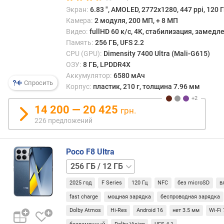
12 ГБ
Экран:
6.83 ", AMOLED, 2772x1280, 447 ppi, 120 Г
Б
)
Камера:
2 модуля, 200 МП, + 8 МП
Видео:
fullHD 60 к/с, 4K, стабилизация, замед
е
Память:
256 ГБ, UFS 2.2
м
CPU (GPU):
Dimensity 7400 Ultra (Mali-G615)
к
ОЗУ:
8 ГБ, LPDDR4X
о
Аккумулятор:
6580 мАч
с
Спросить
Корпус:
пластик, 210 г, толщина 7.96 мм
т
ь
14 200 — 20 425
грн.
б
226 предложений
а
т
а
Poco F8 Ultra
р
512 ГБ
е
/
и
2025 год
F Series
120 Гц
NFC
без microSD
в
12 ГБ
512 ГБ
(
/
fast charge
мощная зарядка
беспроводная зарядка
м
16 ГБ
А
Dolby Atmos
Hi-Res
Android 16
нет 3.5 мм
Wi-Fi 
ч