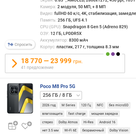
н
Экран:
6.83 ", AMOLED, 2800x1272, 450 ppi, 165 Г
16 ГБ
о
Камера:
2 модуля, 50 МП, + 8 МП
ш
Видео:
fullHD 60 к/с, 4K, стабилизация, замед
е
Память:
256 ГБ, UFS 4.1
н
CPU (GPU):
Snapdragon 8 Gen 5 (Adreno 829)
и
ОЗУ:
12 ГБ, LPDDR5X
е
Аккумулятор:
8300 мАч
д
Спросить
Корпус:
пластик, 217 г, толщина 8.3 мм
и
с
18 770 — 23 999
грн.
п
41 предложение
л
е
й
Poco M8 Pro 5G
/
512 ГБ
к
/
о
2026 год
M Series
120 Гц
NFC
без microSD
8 ГБ
512 ГБ
р
/
влагозащита
fast charge
мощная зарядка
п
12 ГБ
у
стерео
Dolby Atmos
Hi-Res
Android 16
с
нет 3.5 мм
Wi-Fi 6E
безрамочный
Dolby Vision
(