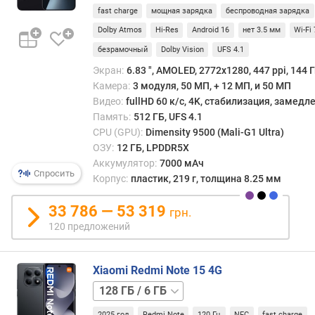
т
fast charge
мощная зарядка
беспроводная зарядка
и
п
Dolby Atmos
Hi-Res
Android 16
нет 3.5 мм
Wi-Fi 
О
безрамочный
Dolby Vision
UFS 4.1
З
Экран:
6.83 ", AMOLED, 2772x1280, 447 ppi, 144 Г
У
Камера:
3 модуля, 50 МП, + 12 МП, и 50 МП
Видео:
fullHD 60 к/с, 4K, стабилизация, замед
с
Память:
512 ГБ, UFS 4.1
п
е
CPU (GPU):
Dimensity 9500 (Mali-G1 Ultra)
ц
ОЗУ:
12 ГБ, LPDDR5X
и
Аккумулятор:
7000 мАч
Спросить
ф
Корпус:
пластик, 219 г, толщина 8.25 мм
и
к
33 786 — 53 319
грн.
а
120 предложений
ц
и
я
Xiaomi Redmi Note 15 4G
п
128 ГБ
а
/
м
2025 год
Redmi Note
120 Гц
NFC
fast charge