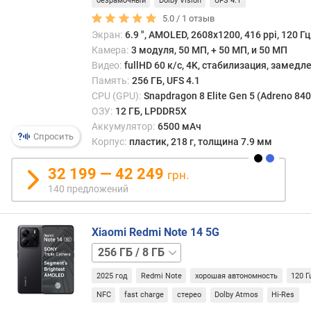
безрамочный
Dolby Vision
UFS 4.1
)
5.0 /
1
отзыв
Экран:
6.9 ", AMOLED, 2608x1200, 416 ppi, 120 Гц
в
Камера:
3 модуля, 50 МП, + 50 МП, и 50 МП
е
с
Видео:
fullHD 60 к/с, 4K, стабилизация, замед
(
Память:
256 ГБ, UFS 4.1
г
CPU (GPU):
Snapdragon 8 Elite Gen 5 (Adreno 840
)
ОЗУ:
12 ГБ, LPDDR5X
Аккумулятор:
6500 мАч
Спросить
о
Корпус:
пластик, 218 г, толщина 7.9 мм
п
е
32 199 — 42 249
грн.
р
140 предложений
а
ц
и
Xiaomi Redmi Note 14 5G
о
128 ГБ
н
/
н
2025 год
Redmi Note
хорошая автономность
120 Г
6 ГБ
128 ГБ
а
/
NFC
fast charge
стерео
Dolby Atmos
Hi-Res
я
8 ГБ