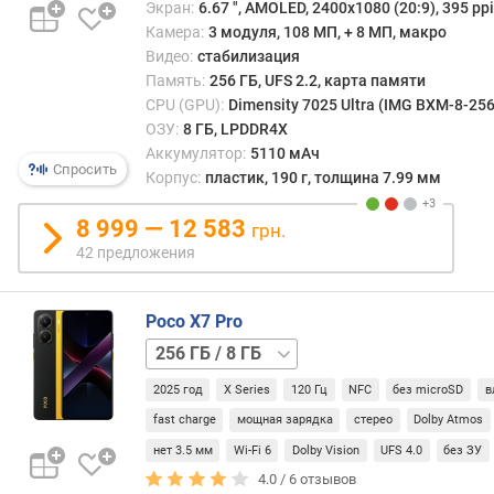
с
Экран:
6.67 ", AMOLED, 2400x1080 (20:9), 395 ppi
и
Камера:
3 модуля, 108 МП, + 8 МП, макро
с
Видео:
стабилизация
т
Память:
256 ГБ, UFS 2.2, карта памяти
е
CPU (GPU):
Dimensity 7025 Ultra (IMG BXM-8-256
м
ОЗУ:
8 ГБ, LPDDR4X
а
Аккумулятор:
5110 мАч
Спросить
Корпус:
пластик, 190 г, толщина 7.99 мм
г
а
8 999 — 12 583
грн.
р
42 предложения
а
н
т
Poco X7 Pro
и
256 ГБ
р
/
о
2025 год
X Series
120 Гц
NFC
без microSD
в
12 ГБ
512 ГБ
в
/
а
fast charge
мощная зарядка
стерео
Dolby Atmos
12 ГБ
н
нет 3.5 мм
Wi-Fi 6
Dolby Vision
UFS 4.0
без ЗУ
н
4.0 /
6
отзывов
о