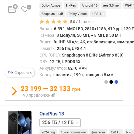
а
Dolby Atmos
Hi-Res
Android 16
нет 3.5 мм
Wi-Fi 
)
безрамочный
Dolby Vision
UFS 4.1
ч
5.0 /
1
отзыв
а
Экран:
6.59 ", AMOLED, 2510x1156, 419 ppi, 120 Г
с
Камера:
3 модуля, 50 МП, + 8 МП, и 50 МП
т
Видео:
fullHD 60 к/с, 4K, стабилизация, замед
о
Память:
256 ГБ, UFS 4.1
т
CPU (GPU):
Snapdragon 8 Elite (Adreno 830)
а
ОЗУ:
12 ГБ, LPDDR5X
п
Аккумулятор:
6210 мАч
р
Спросить
Корпус:
пластик, 199 г, толщина 8 мм
о
ц
23 199 — 32 133
грн.
е
190 предложений
с
с
о
OnePlus 13
р
а
512 ГБ
(
/
Г
2024 год
13-ое поколение
флагман
120 Гц
NFC
12 ГБ
512 ГБ