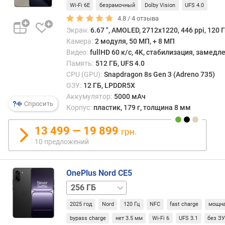
Wi-Fi 6E
безрамочный
Dolby Vision
UFS 4.0
п
4.8 /
4
отзыва
л
е
Экран:
6.67 ", AMOLED, 2712x1220, 446 ppi, 120 Г
я
Камера:
2 модуля, 50 МП, + 8 МП
(
Видео:
fullHD 60 к/с, 4K, стабилизация, замед
"
Память:
512 ГБ, UFS 4.0
)
CPU (GPU):
Snapdragon 8s Gen 3 (Adreno 735)
ОЗУ:
12 ГБ, LPDDR5X
P
Аккумулятор:
5000 мАч
P
Спросить
Корпус:
пластик, 179 г, толщина 8 мм
I
(
13 499 — 19 899
грн.
p
10 предложений
p
i
)
OnePlus Nord CE5
128 ГБ
ч
а
2025 год
Nord
120 Гц
NFC
fast charge
мощна
с
т
bypass charge
нет 3.5 мм
Wi-Fi 6
UFS 3.1
без З