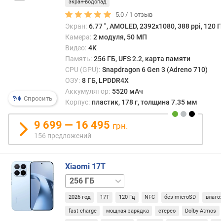
экран-водопад
т
5.0 /
1
отзыв
D
Экран:
6.77 ", AMOLED, 2392x1080, 388 ppi, 120 Г
x
Камера:
2 модуля, 50 МП
O
Видео:
4K
M
Память:
256 ГБ, UFS 2.2, карта памяти
a
CPU (GPU):
Snapdragon 6 Gen 3 (Adreno 710)
r
ОЗУ:
8 ГБ, LPDDR4X
k
Аккумулятор:
5520 мАч
(
Спросить
Корпус:
пластик, 178 г, толщина 7.35 мм
д
и
9 699 — 16 495
с
грн.
п
156 предложений
л
е
й
Xiaomi 17T
)
512 ГБ
(
p
2026 год
17T
120 Гц
NFC
без microSD
влаго
o
fast charge
мощная зарядка
стерео
Dolby Atmos
i