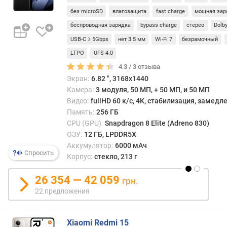
Г
/
без microSD
влагозащита
fast charge
мощная зар
ц
16 ГБ
1 ТБ
беспроводная зарядка
bypass charge
стерео
Dolb
)
/
USB-C ≥ 5Gbps
нет 3.5 мм
Wi-Fi 7
безрамочный
24 ГБ
я
LTPO
UFS 4.0
д
4.3 /
3
отзыва
е
Экран:
6.82 ", 3168x1440
р
Камера:
3 модуля, 50 МП, + 50 МП, и 50 МП
п
Видео:
fullHD 60 к/с, 4K, стабилизация, замед
р
Память:
256 ГБ
о
CPU (GPU):
Snapdragon 8 Elite (Adreno 830)
ц
ОЗУ:
12 ГБ, LPDDR5X
е
Аккумулятор:
6000 мАч
с
Спросить
Корпус:
стекло, 213 г
с
о
26 354 — 42 059
р
грн.
а
22 предложения
о
ц
Xiaomi Redmi 15