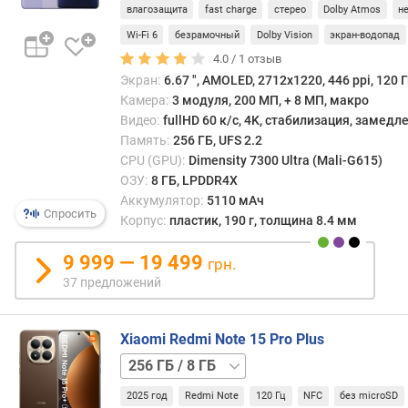
Б
/
влагозащита
fast charge
стерео
Dolby Atmos
н
)
12 ГБ
Wi-Fi 6
безрамочный
Dolby Vision
экран-водопад
4.0 /
1
отзыв
т
Экран:
6.67 ", AMOLED, 2712x1220, 446 ppi, 120 Г
е
с
Камера:
3 модуля, 200 МП, + 8 МП, макро
т
Видео:
fullHD 60 к/с, 4K, стабилизация, замед
A
Память:
256 ГБ, UFS 2.2
n
CPU (GPU):
Dimensity 7300 Ultra (Mali-G615)
T
ОЗУ:
8 ГБ, LPDDR4X
u
Аккумулятор:
5110 мАч
Спросить
T
Корпус:
пластик, 190 г, толщина 8.4 мм
u
B
9 999 — 19 499
грн.
e
37 предложений
n
c
h
Xiaomi Redmi Note 15 Pro Plus
m
256 ГБ
a
/
r
2025 год
Redmi Note
120 Гц
NFC
без microSD
12 ГБ
512 ГБ
k