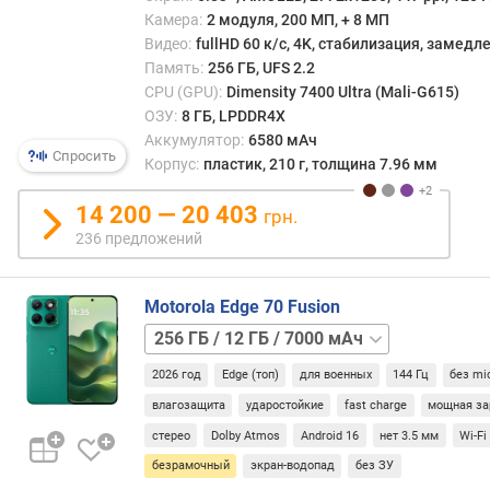
n
Камера:
2 модуля, 200 МП, + 8 МП
t
Видео:
fullHD 60 к/с, 4K, стабилизация, замед
s
Память:
256 ГБ, UFS 2.2
)
CPU (GPU):
Dimensity 7400 Ultra (Mali-G615)
ОЗУ:
8 ГБ, LPDDR4X
п
Аккумулятор:
6580 мАч
р
Спросить
Корпус:
пластик, 210 г, толщина 7.96 мм
о
ц
14 200 — 20 403
грн.
е
236 предложений
с
с
о
Motorola Edge 70 Fusion
р
256 ГБ
(
/
г
2026 год
Edge (топ)
для военных
144 Гц
без mi
8 ГБ
р
/
а
влагозащита
ударостойкие
fast charge
мощная за
5200
ф
стерео
Dolby Atmos
Android 16
нет 3.5 мм
Wi-Fi
мАч
и
безрамочный
экран-водопад
без ЗУ
к