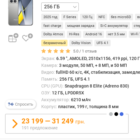
e
512 ГБ
n
c
2025 год
F Series
120 Гц
NFC
без microSD
в
h
fast charge
мощная зарядка
Si-C аккумулятор
сте
(
Dolby Atmos
Hi-Res
Android 16
нет 3.5 мм
Wi-Fi 
p
o
безрамочный
Dolby Vision
UFS 4.1
i
5.0 /
1
отзыв
n
Экран:
6.59 ", AMOLED, 2510x1156, 419 ppi, 120 Г
t
Камера:
3 модуля, 50 МП, + 8 МП, и 50 МП
s
Видео:
fullHD 60 к/с, 4K, стабилизация, замед
)
Память:
256 ГБ, UFS 4.1
CPU (GPU):
Snapdragon 8 Elite (Adreno 830)
т
ОЗУ:
12 ГБ, LPDDR5X
е
Аккумулятор:
6210 мАч
с
Спросить
Корпус:
пластик, 199 г, толщина 8 мм
т
W
23 199 — 31 249
i
грн.
l
191 предложение
d