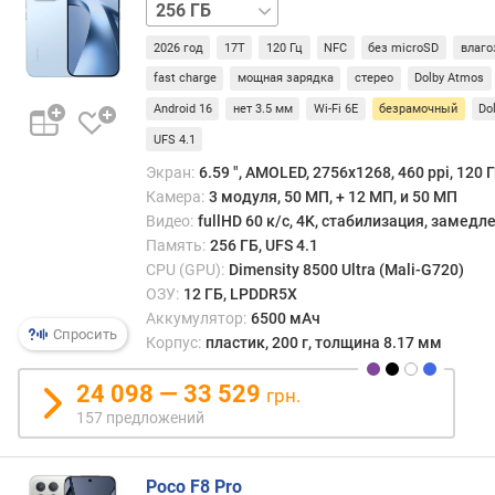
512 ГБ
(
0
2026 год
17T
120 Гц
NFC
без microSD
влаго
0
fast charge
мощная зарядка
стерео
Dolby Atmos
0
Android 16
нет 3.5 мм
Wi-Fi 6E
безрамочный
Do
p
o
UFS 4.1
i
Экран:
6.59 ", AMOLED, 2756x1268, 460 ppi, 120 Г
n
Камера:
3 модуля, 50 МП, + 12 МП, и 50 МП
t
Видео:
fullHD 60 к/с, 4K, стабилизация, замед
s
Память:
256 ГБ, UFS 4.1
)
CPU (GPU):
Dimensity 8500 Ultra (Mali-G720)
ОЗУ:
12 ГБ, LPDDR5X
т
Аккумулятор:
6500 мАч
е
Спросить
Корпус:
пластик, 200 г, толщина 8.17 мм
с
т
24 098 — 33 529
G
грн.
e
157 предложений
e
k
b
Poco F8 Pro