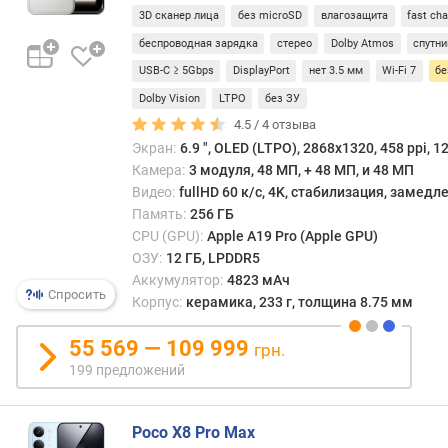
3D сканер лица
без microSD
влагозащита
fast ch
п
о
беспроводная зарядка
стерео
Dolby Atmos
спутни
о
USB-C ≥ 5Gbps
DisplayPort
нет 3.5 мм
Wi-Fi 7
б
т
Dolby Vision
LTPO
без ЗУ
з
ы
4.5 /
4
отзыва
в
Экран:
6.9 ", OLED (LTPO), 2868x1320, 458 ppi, 1
а
Камера:
3 модуля, 48 МП, + 48 МП, и 48 МП
м
Видео:
fullHD 60 к/с, 4K, стабилизация, замед
Память:
256 ГБ
п
CPU (GPU):
Apple A19 Pro (Apple GPU)
о
ОЗУ:
12 ГБ, LPDDR5
д
Аккумулятор:
4823 мАч
а
Спросить
Корпус:
керамика, 233 г, толщина 8.75 мм
т
е
55 569 — 109 999
грн.
д
199 предложений
о
б
а
Poco X8 Pro Max
в