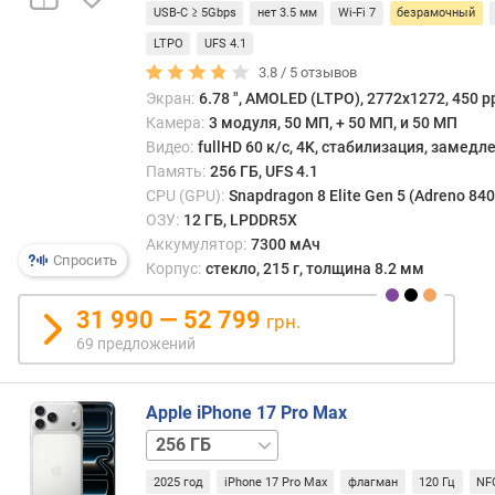
г
USB-C ≥ 5Gbps
нет 3.5 мм
Wi-Fi 7
безрамочный
16 ГБ
1 ТБ
и
/
LTPO
UFS 4.1
м
16 ГБ
3.8 /
5
отзывов
Экран:
6.78 ", AMOLED (LTPO), 2772x1272, 450 pp
о
Камера:
3 модуля, 50 МП, + 50 МП, и 50 МП
т
д
Видео:
fullHD 60 к/с, 4K, стабилизация, замед
о
Память:
256 ГБ, UFS 4.1
р
CPU (GPU):
Snapdragon 8 Elite Gen 5 (Adreno 840
о
ОЗУ:
12 ГБ, LPDDR5X
г
Аккумулятор:
7300 мАч
Спросить
и
Корпус:
стекло, 215 г, толщина 8.2 мм
х
к
31 990 — 52 799
грн.
д
69 предложений
е
ш
е
Apple iPhone 17 Pro Max
в
512 ГБ
1 ТБ
2 ТБ
ы
м
2025 год
iPhone 17 Pro Max
флагман
120 Гц
NF