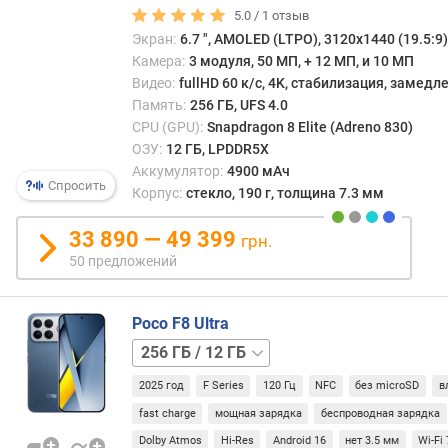
5.0 /
1
отзыв
Г
ц
Экран:
6.7 ", AMOLED (LTPO), 3120x1440 (19.5:9),
)
Камера:
3 модуля, 50 МП, + 12 МП, и 10 МП
Видео:
fullHD 60 к/с, 4K, стабилизация, замед
я
Память:
256 ГБ, UFS 4.0
д
CPU (GPU):
Snapdragon 8 Elite (Adreno 830)
е
ОЗУ:
12 ГБ, LPDDR5X
р
Аккумулятор:
4900 мАч
п
Спросить
Корпус:
стекло, 190 г, толщина 7.3 мм
р
о
33 890 — 49 399
грн.
ц
50 предложений
е
с
с
Poco F8 Ultra
о
512 ГБ
р
/
а
2025 год
F Series
120 Гц
NFC
без microSD
в
12 ГБ
512 ГБ
/
о
fast charge
мощная зарядка
беспроводная зарядка
16 ГБ
ц
Dolby Atmos
Hi-Res
Android 16
нет 3.5 мм
Wi-Fi 