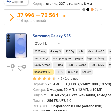
н
Спросить
Корпус:
стекло, 227 г, толщина 8 мм
о
ш
37 996 — 70 564
грн.
е
116 предложений
н
и
е
Samsung Galaxy S25
д
и
128 ГБ
512 ГБ
с
2025 год
Galaxy S
120 Гц
NFC
без microSD
в
п
л
fast charge
беспроводная зарядка
bypass charge
е
Dolby Atmos
Hi-Res
USB-C ≥ 5Gbps
нет 3.5 мм
W
й
безрамочный
LTPO
UFS 4.0
без ЗУ
/
к
4.5 /
2
отзыва
о
Экран:
6.2 ", AMOLED (LTPO), 2340x1080 (19.5:9),
р
Камера:
3 модуля, 50 МП, + 12 МП, и 10 МП
п
Видео:
fullHD 60 к/с, 4K, стабилизация, замед
у
Память:
256 ГБ, UFS 4.0
с
CPU (GPU):
Snapdragon 8 Elite (Adreno 830)
(