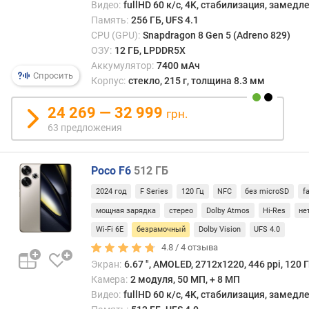
Видео:
fullHD 60 к/с, 4K, стабилизация, замед
Б
Память:
256 ГБ, UFS 4.1
)
CPU (GPU):
Snapdragon 8 Gen 5 (Adreno 829)
ОЗУ:
12 ГБ, LPDDR5X
е
Аккумулятор:
7400 мАч
м
Спросить
Корпус:
стекло, 215 г, толщина 8.3 мм
к
о
24 269 — 32 999
грн.
с
63 предложения
т
ь
б
Poco F6
512 ГБ
а
т
2024 год
F Series
120 Гц
NFC
без microSD
f
а
мощная зарядка
стерео
Dolby Atmos
Hi-Res
не
р
е
Wi-Fi 6E
безрамочный
Dolby Vision
UFS 4.0
и
4.8 /
4
отзыва
(
Экран:
6.67 ", AMOLED, 2712x1220, 446 ppi, 120 Г
м
Камера:
2 модуля, 50 МП, + 8 МП
А
Видео:
fullHD 60 к/с, 4K, стабилизация, замед
ч