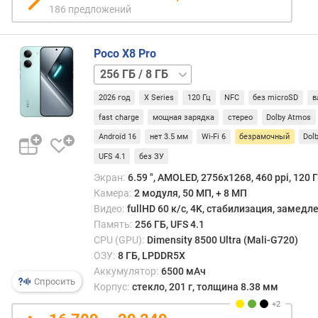
186 предложений
п
л
е
Poco X8 Pro
я
256 ГБ
(
/
"
2026 год
X Series
120 Гц
NFC
без microSD
в
12 ГБ
512 ГБ
)
/
fast charge
мощная зарядка
стерео
Dolby Atmos
8 ГБ
512 ГБ
P
Android 16
нет 3.5 мм
Wi-Fi 6
безрамочный
Dolb
/
P
UFS 4.1
без ЗУ
12 ГБ
I
(
Экран:
6.59 ", AMOLED, 2756x1268, 460 ppi, 120 Г
p
Камера:
2 модуля, 50 МП, + 8 МП
p
Видео:
fullHD 60 к/с, 4K, стабилизация, замед
i
Память:
256 ГБ, UFS 4.1
)
CPU (GPU):
Dimensity 8500 Ultra (Mali-G720)
ОЗУ:
8 ГБ, LPDDR5X
ч
Аккумулятор:
6500 мАч
а
Спросить
Корпус:
стекло, 201 г, толщина 8.38 мм
с
т