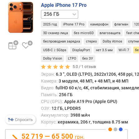
д
Apple iPhone 17 Pro
л
512 ГБ
1 ТБ
о
ж
2025 год
iPhone 17 Pro
камерофон
флагман
12
е
3D сканер лица
без microSD
влагозащита
fast ch
н
и
беспроводная зарядка
стерео
Dolby Atmos
спутни
й
USB-C ≥ 5Gbps
DisplayPort
нет 3.5 мм
Wi-Fi 7
б
Dolby Vision
LTPO
без ЗУ
д
5.0 /
1
отзыв
и
Экран:
6.3 ", OLED (LTPO), 2622x1206, 458 ppi, 1
а
Камера:
3 модуля, 48 МП, + 48 МП, и 48 МП
г
Видео:
fullHD 60 к/с, 4K, стабилизация, замед
о
Память:
256 ГБ
н
CPU (GPU):
Apple A19 Pro (Apple GPU)
а
ОЗУ:
12 ГБ, LPDDR5
л
Аккумулятор:
3988 мАч
ь
Спросить
Корпус:
керамика, 206 г, толщина 8.75 мм
д
и
52 719 — 65 500
грн.
с