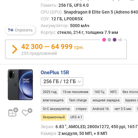
Г
Память:
256 ГБ, UFS 4.0
Б
CPU (GPU):
Snapdragon 8 Elite Gen 5 (Adreno 840
)
ОЗУ:
12 ГБ, LPDDR5X
Аккумулятор:
5000 мАч
в
Спросить
Корпус:
стекло, 214 г, толщина 7.9 мм
с
т
42 300 — 64 999
грн.
р
о
255 предложений
е
н
OnePlus 15R
н
а
512 ГБ
я
/
п
2025 год
15-ое поколение
165 Гц
NFC
без micr
12 ГБ
а
влагозащита
fast charge
мощная зарядка
bypass 
м
Si-C аккумулятор
стерео
Android 16
нет 3.5 мм
я
безрамочный
UFS 4.1
т
ь
Экран:
6.83 ", AMOLED, 2800x1272, 450 ppi, 165 Г
(
Камера:
2 модуля, 50 МП, + 8 МП
Г