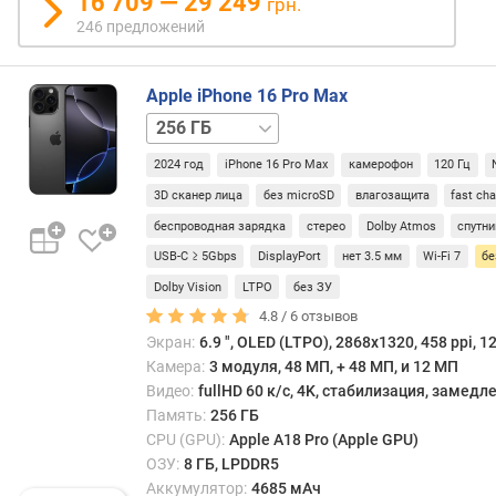
16 709 — 29 249
грн.
о
246 предложений
т
а
р
Apple iPhone 16 Pro Max
а
512 ГБ
1 ТБ
з
в
2024 год
iPhone 16 Pro Max
камерофон
120 Гц
е
р
3D сканер лица
без microSD
влагозащита
fast ch
т
беспроводная зарядка
стерео
Dolby Atmos
спутни
к
USB-C ≥ 5Gbps
DisplayPort
нет 3.5 мм
Wi-Fi 7
б
и
(
Dolby Vision
LTPO
без ЗУ
Г
4.8 /
6
отзывов
ц
Экран:
6.9 ", OLED (LTPO), 2868x1320, 458 ppi, 1
)
Камера:
3 модуля, 48 МП, + 48 МП, и 12 МП
Видео:
fullHD 60 к/с, 4K, стабилизация, замед
с
Память:
256 ГБ
о
CPU (GPU):
Apple A18 Pro (Apple GPU)
о
ОЗУ:
8 ГБ, LPDDR5
т
Аккумулятор:
4685 мАч