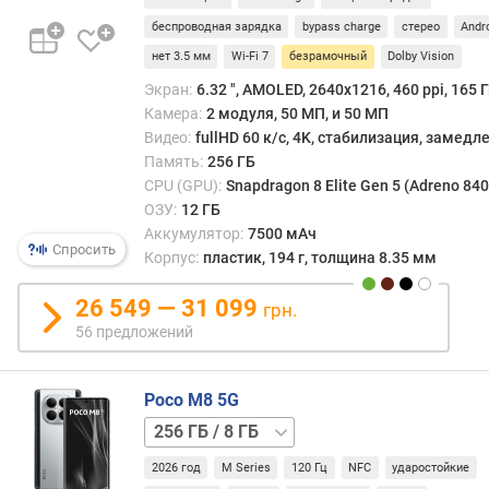
т
16 ГБ
1 ТБ
и
беспроводная зарядка
bypass charge
стерео
Andr
/
п
нет 3.5 мм
Wi-Fi 7
безрамочный
Dolby Vision
16 ГБ
О
Экран:
6.32 ", AMOLED, 2640x1216, 460 ppi, 165 Г
З
Камера:
2 модуля, 50 МП, и 50 МП
У
Видео:
fullHD 60 к/с, 4K, стабилизация, замед
с
Память:
256 ГБ
п
CPU (GPU):
Snapdragon 8 Elite Gen 5 (Adreno 840
е
ОЗУ:
12 ГБ
ц
Аккумулятор:
7500 мАч
Спросить
и
Корпус:
пластик, 194 г, толщина 8.35 мм
ф
и
26 549 — 31 099
грн.
к
56 предложений
а
ц
и
Poco M8 5G
я
512 ГБ
п
/
а
2026 год
M Series
120 Гц
NFC
ударостойкие
8 ГБ
512 ГБ
м