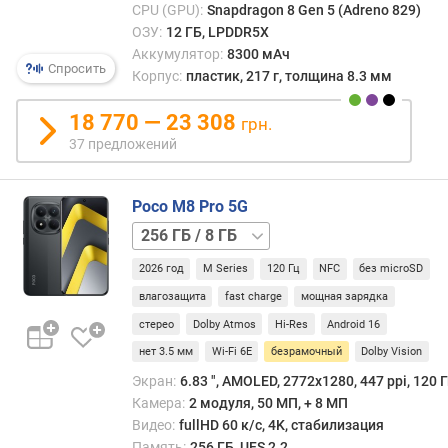
CPU (GPU):
Snapdragon 8 Gen 5 (Adreno 829)
е
ОЗУ:
12 ГБ, LPDDR5X
о
Аккумулятор:
8300 мАч
б
Спросить
Корпус:
пластик, 217 г, толщина 8.3 мм
н
о
18 770 — 23 308
в
грн.
л
37 предложений
е
н
и
Poco M8 Pro 5G
е
512 ГБ
О
/
С
2026 год
M Series
120 Гц
NFC
без microSD
8 ГБ
512 ГБ
/
влагозащита
fast charge
мощная зарядка
г
12 ГБ
стерео
Dolby Atmos
Hi-Res
Android 16
л
у
нет 3.5 мм
Wi-Fi 6E
безрамочный
Dolby Vision
б
Экран:
6.83 ", AMOLED, 2772x1280, 447 ppi, 120 Г
и
Камера:
2 модуля, 50 МП, + 8 МП
н
Видео:
fullHD 60 к/с, 4K, стабилизация
а
Память:
256 ГБ, UFS 2.2