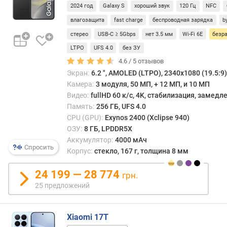
Б
2024 год
Galaxy S
хороший звук
120 Гц
NFC
8 ГБ
256 ГБ
)
/
влагозащита
fast charge
беспроводная зарядка
b
12 ГБ
512 ГБ
т
стерео
USB-C ≥ 5Gbps
нет 3.5 мм
Wi-Fi 6E
безр
/
е
LTPO
UFS 4.0
без ЗУ
8 ГБ
с
4.6 /
5
отзывов
т
Экран:
6.2 ", AMOLED (LTPO), 2340x1080 (19.5:9),
A
Камера:
3 модуля, 50 МП, + 12 МП, и 10 МП
n
Видео:
fullHD 60 к/с, 4K, стабилизация, замед
T
Память:
256 ГБ, UFS 4.0
u
CPU (GPU):
Exynos 2400 (Xclipse 940)
T
ОЗУ:
8 ГБ, LPDDR5X
u
Аккумулятор:
4000 мАч
B
Спросить
e
Корпус:
стекло, 167 г, толщина 8 мм
n
c
24 199 — 28 774
грн.
h
25 предложений
m
a
r
Xiaomi 17T
k