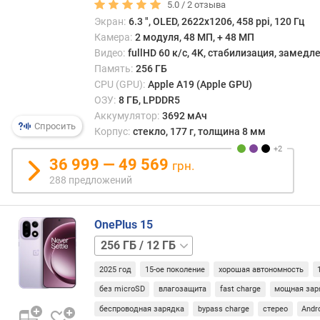
5.0 /
2
отзыва
р
Экран:
6.3 ", OLED, 2622x1206, 458 ppi, 120 Гц
н
Камера:
2 модуля, 48 МП, + 48 МП
о
Видео:
fullHD 60 к/с, 4K, стабилизация, замед
с
Память:
256 ГБ
т
CPU (GPU):
Apple A19 (Apple GPU)
и
ОЗУ:
8 ГБ, LPDDR5
о
Аккумулятор:
3692 мАч
Спросить
т
Корпус:
стекло, 177 г, толщина 8 мм
д
е
36 999 — 49 569
грн.
ш
288 предложений
е
в
ы
OnePlus 15
х
256 ГБ
к
/
д
2025 год
15-ое поколение
хорошая автономность
16 ГБ
512 ГБ
о
/
без microSD
влагозащита
fast charge
мощная зар
р
12 ГБ
512 ГБ
беспроводная зарядка
bypass charge
стерео
Andr
о
/