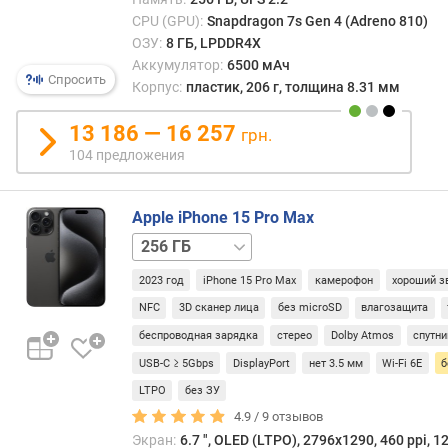
ц
CPU (GPU):
Snapdragon 7s Gen 4 (Adreno 810)
в
ОЗУ:
8 ГБ, LPDDR4X
е
Аккумулятор:
6500 мАч
т
Спросить
Корпус:
пластик, 206 г, толщина 8.31 мм
а
13 186 — 16 257
з
грн.
а
104 предложения
щ
и
т
Apple iPhone 15 Pro Max
а
512 ГБ
1 ТБ
э
к
2023 год
iPhone 15 Pro Max
камерофон
хороший з
р
NFC
3D сканер лица
без microSD
влагозащита
а
беспроводная зарядка
стерео
Dolby Atmos
спутни
н
а
USB-C ≥ 5Gbps
DisplayPort
нет 3.5 мм
Wi-Fi 6E
б
LTPO
без ЗУ
т
4.9 /
9
отзывов
е
Экран:
6.7 ", OLED (LTPO), 2796х1290, 460 ppi, 1
с