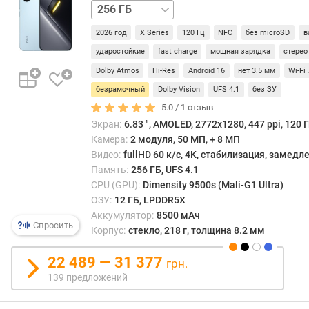
512 ГБ
л
е
2026 год
X Series
120 Гц
NFC
без microSD
в
н
и
ударостойкие
fast charge
мощная зарядка
стерео
я
Dolby Atmos
Hi-Res
Android 16
нет 3.5 мм
Wi-Fi 
безрамочный
Dolby Vision
UFS 4.1
без ЗУ
п
5.0 /
1
отзыв
о
к
Экран:
6.83 ", AMOLED, 2772x1280, 447 ppi, 120 Г
о
Камера:
2 модуля, 50 МП, + 8 МП
л
Видео:
fullHD 60 к/с, 4K, стабилизация, замед
и
Память:
256 ГБ, UFS 4.1
ч
CPU (GPU):
Dimensity 9500s (Mali-G1 Ultra)
е
ОЗУ:
12 ГБ, LPDDR5X
с
Аккумулятор:
8500 мАч
т
Спросить
Корпус:
стекло, 218 г, толщина 8.2 мм
в
у
22 489 — 31 377
грн.
п
139 предложений
р
е