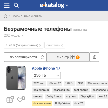
Мобильные и связь
Искали
раньше
Безрамочные телефоны
цены
на
202 модели
≥ 90 % (безрамочные)
очистить
по популярности
Фильтр
1
Сортировать
Apple iPhone 17
п
512 ГБ
о
п
2025 год
iPhone 17
120 Гц
NFC
3D сканер лица
о
без microSD
влагозащита
fast charge
беспроводн
п
у
стерео
Dolby Atmos
спутник
DisplayPort
нет 3.
л
безрамочный
Dolby Vision
без ЗУ
я