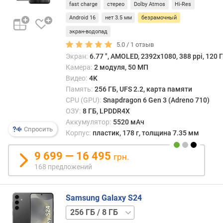
/
fast charge
стерео
Dolby Atmos
Hi-Res
я
12 ГБ
т
Android 16
нет 3.5 мм
безрамочный
и
экран-водопад
5.0 /
1
отзыв
м
Экран:
6.77 ", AMOLED, 2392x1080, 388 ppi, 120 Г
а
Камера:
2 модуля, 50 МП
к
Видео:
4K
с
Память:
256 ГБ, UFS 2.2, карта памяти
.
о
CPU (GPU):
Snapdragon 6 Gen 3 (Adreno 710)
б
ОЗУ:
8 ГБ, LPDDR4X
ъ
Аккумулятор:
5520 мАч
Спросить
е
Корпус:
пластик, 178 г, толщина 7.35 мм
м
к
9 699 — 16 495
грн.
а
168 предложений
р
т
ы
Samsung Galaxy S24
(
128 ГБ
Г
/