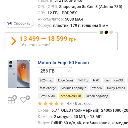
Память:
512 ГБ, UFS 4.0
)
CPU (GPU):
Snapdragon 8s Gen 3 (Adreno 735)
ОЗУ:
12 ГБ, LPDDR5X
в
Аккумулятор:
5000 мАч
е
Спросить
Корпус:
пластик, 179 г, толщина 8 мм
с
(
13 499 — 18 599
грн.
г
16 предложений
)
о
Motorola Edge 50 Fusion
п
е
512 ГБ
р
а
2024 год
Edge (топ)
144 Гц
NFC
без microSD
ц
fast charge
мощная зарядка
стерео
Dolby Atmos
и
нет 3.5 мм
безрамочный
экран-водопад
о
4.4 /
8
отзывов
н
Экран:
6.7 ", OLED (полимерный), 2400x1080 (20:
н
а
Камера:
2 модуля, 50 МП, + 13 МП
я
Видео:
fullHD 60 к/с, 4K, стабилизация, замед