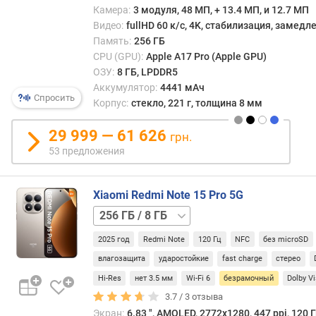
Камера:
3 модуля, 48 МП, + 13.4 МП, и 12.7 МП
т
Видео:
fullHD 60 к/с, 4K, стабилизация, замед
D
Память:
256 ГБ
x
CPU (GPU):
Apple A17 Pro (Apple GPU)
O
ОЗУ:
8 ГБ, LPDDR5
M
a
Аккумулятор:
4441 мАч
Спросить
r
Корпус:
стекло, 221 г, толщина 8 мм
k
(
29 999 — 61 626
грн.
д
53 предложения
и
с
п
Xiaomi Redmi Note 15 Pro 5G
л
256 ГБ
е
/
й
2025 год
Redmi Note
120 Гц
NFC
без microSD
12 ГБ
512 ГБ
)
/
влагозащита
ударостойкие
fast charge
стерео
(
8 ГБ
512 ГБ
Hi-Res
нет 3.5 мм
Wi-Fi 6
безрамочный
Dolby V
p
/
o
3.7 /
3
отзыва
12 ГБ
i
Экран:
6.83 ", AMOLED, 2772x1280, 447 ppi, 120 Г