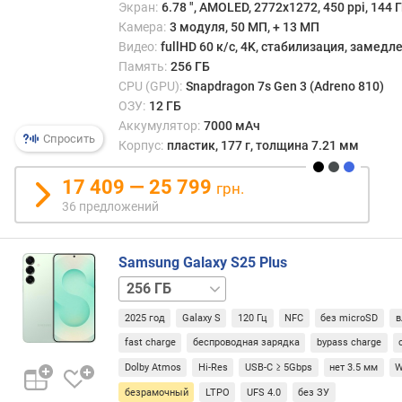
а
Экран:
6.78 ", AMOLED, 2772x1272, 450 ppi, 144 Г
)
Камера:
3 модуля, 50 МП, + 13 МП
Видео:
fullHD 60 к/с, 4K, стабилизация, замед
ч
Память:
256 ГБ
а
CPU (GPU):
Snapdragon 7s Gen 3 (Adreno 810)
с
ОЗУ:
12 ГБ
т
Аккумулятор:
7000 мАч
о
Спросить
Корпус:
пластик, 177 г, толщина 7.21 мм
т
а
17 409 — 25 799
грн.
п
36 предложений
р
о
ц
Samsung Galaxy S25 Plus
е
512 ГБ
с
с
2025 год
Galaxy S
120 Гц
NFC
без microSD
в
о
р
fast charge
беспроводная зарядка
bypass charge
а
Dolby Atmos
Hi-Res
USB-C ≥ 5Gbps
нет 3.5 мм
W
(
безрамочный
LTPO
UFS 4.0
без ЗУ
Г