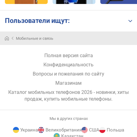
к
о
л
Пользователи ищут:
и
ч
е
Мобильные и связь
с
т
Полная версия сайта
в
о
Конфиденциальность
о
Вопросы и пожелания по сайту
б
ъ
Магазинам
е
Каталог мобильных телефонов 2026 - новинки, хиты
к
продаж,
купить мобильные телефоны
.
т
и
в
Мы в других странах
о
в
Украина
Великобритания
США
Польша
Казахстан