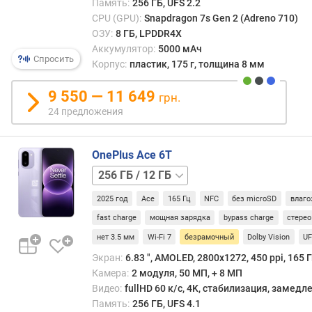
с
Память:
256 ГБ, UFS 2.2
и
CPU (GPU):
Snapdragon 7s Gen 2 (Adreno 710)
с
ОЗУ:
8 ГБ, LPDDR4X
т
Аккумулятор:
5000 мАч
Спросить
е
Корпус:
пластик, 175 г, толщина 8 мм
м
а
9 550 — 11 649
грн.
24 предложения
г
а
р
OnePlus Ace 6T
а
256 ГБ
н
/
т
2025 год
Ace
165 Гц
NFC
без microSD
влаго
16 ГБ
512 ГБ
и
/
fast charge
мощная зарядка
bypass charge
стерео
р
12 ГБ
512 ГБ
о
нет 3.5 мм
Wi-Fi 7
безрамочный
Dolby Vision
UF
/
в
Экран:
6.83 ", AMOLED, 2800x1272, 450 ppi, 165 Г
16 ГБ
а
Камера:
2 модуля, 50 МП, + 8 МП
н
Видео:
fullHD 60 к/с, 4K, стабилизация, замед
н
Память:
256 ГБ, UFS 4.1
о