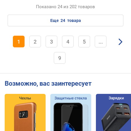
L
Показано 24 из 202 товаров
i
f
e
еще
24
товара
(
E
x
1
2
3
4
5
...
t
r
e
9
m
e
)
(
Возможно, вас заинтересует
p
o
i
n
t
s
)