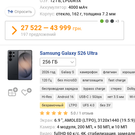
ОЗУ:
12 ГБ, LPDDR5X
%
Аккумулятор:
4000 мАч
)
Спросить
Корпус:
стекло, 162 г, толщина 7.2 мм
о
27 522 — 43 999
грн.
п
197 предложений
е
р
а
Samsung Galaxy S26 Ultra
т
512 ГБ
1 ТБ
и
в
2026 год
Galaxy S
камерофон
флагман
хорошая
н
а
120 Гц
без microSD
влагозащита
fast charge
я
беспроводная зарядка
bypass charge
стерео
Dolb
п
Hi-Res
Android 16
USB-C ≥ 5Gbps
нет 3.5 мм
Wi-
а
м
безрамочный
LTPO
UFS 4.0
без ЗУ
я
5.0 /
1
отзыв
т
Экран:
6.9 ", AMOLED (LTPO), 3120x1440 (19.5:9),
ь
Камера:
4 модуля, 200 МП, + 50 МП, и 10 МП
(
Видео:
fullHD 60 к/с, 4K, стабилизация, замед