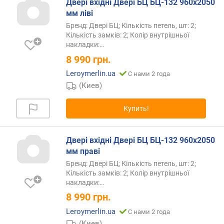
Двері вхідні Двері БЦ БЦ-132 960х2050
Z
мм ліві
-
Бренд: Двері БЦ; Кількість петель, шт: 2;
A
Кількість замків: 2; Колір внутрішньої
)
накладки:…
8 990
грн.
Leroymerlin.ua
С нами 2 года
(Киев)
Купить!
Двері вхідні Двері БЦ БЦ-132 960х2050
мм праві
Бренд: Двері БЦ; Кількість петель, шт: 2;
Кількість замків: 2; Колір внутрішньої
накладки:…
8 990
грн.
Leroymerlin.ua
С нами 2 года
(Киев)