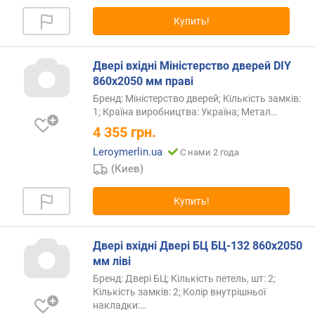
д
о
Купить!
р
о
г
Двері вхідні Міністерство дверей DIY
и
860х2050 мм праві
х
Бренд: Міністерство дверей; Кількість замків:
к
1; Країна виробництва: Україна; Метал
…
д
4 355
грн.
е
Leroymerlin.ua
ш
С нами 2 года
е
(Киев)
в
ы
Купить!
м
п
Двері вхідні Двері БЦ БЦ-132 860х2050
о
мм ліві
а
Бренд: Двері БЦ; Кількість петель, шт: 2;
л
Кількість замків: 2; Колір внутрішньої
ф
накладки:…
а