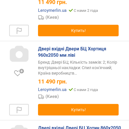
11 490
грн.
Leroymerlin.ua
С нами 2 года
(Киев)
Купить!
Двері вхідні Двери БЦ Хортиця
960х2050 мм ліві
Бренд: Двері БЦ; Кількість замків: 2; Колір
внутрішньої накладки: Спил кон'ячний;
Країна
виробництв…
11 490
грн.
Leroymerlin.ua
С нами 2 года
(Киев)
Купить!
Двері вхідні Двері БЦ Хотин 860х2050