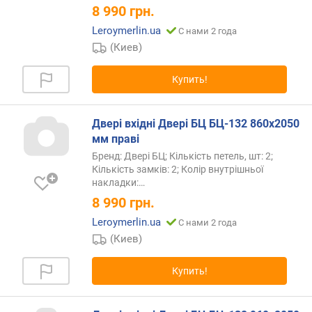
8 990
грн.
в
и
Leroymerlin.ua
С нами 2 года
т
(Киев)
у
(
Купить!
A
-
Z
Двері вхідні Двері БЦ БЦ-132 860х2050
)
мм праві
Бренд: Двері БЦ; Кількість петель, шт: 2;
п
Кількість замків: 2; Колір внутрішньої
о
накладки:…
а
8 990
грн.
л
ф
Leroymerlin.ua
С нами 2 года
а
(Киев)
в
и
Купить!
т
у
(