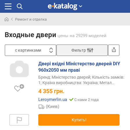
Ремонт и отделка
Искали
раньше
Входные двери
цены
на 29299 моделей
с картинками
Фильтр
Сортировать
Двері вхідні Міністерство дверей DIY
с
960х2050 мм праві
к
Бренд: Міністерство дверей; Кількість замків:
а
1; Країна виробництва: Україна; Метал
…
р
4 355
грн.
т
и
Leroymerlin.ua
С нами 2 года
н
(Киев)
к
а
Купить!
м
и