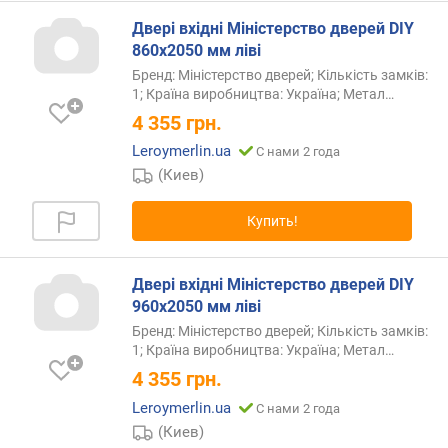
Двері вхідні Міністерство дверей DIY
о
860х2050 мм ліві
т
Бренд: Міністерство дверей; Кількість замків:
д
1; Країна виробництва: Україна; Метал
…
е
4 355
грн.
ш
е
Leroymerlin.ua
С нами 2 года
в
(Киев)
ы
х
Купить!
к
д
о
Двері вхідні Міністерство дверей DIY
р
960х2050 мм ліві
о
г
Бренд: Міністерство дверей; Кількість замків:
и
1; Країна виробництва: Україна; Метал
…
м
4 355
грн.
Leroymerlin.ua
С нами 2 года
о
(Киев)
т