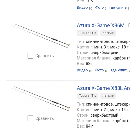
Вес:
105 г
Видео
Фото
Где купить
10
6
1
Azura X-Game X86ML D
Tubular Tip
легкие
Тип:
спиннинговое, штекерн
Кастинг:
мин. 3 г, макс. 18 г
Строй:
сверхбыстрый
сравнить
Материал бланка:
карбон (
Вес:
88 г
Видео
Фото
Где купить
10
16
Azura X-Game X83L An
Tubular Tip
легкие
Тип:
спиннинговое, штекерн
Кастинг:
мин. 2 г, макс. 14 г
Строй:
сверхбыстрый
сравнить
Материал бланка:
карбон (
Вес:
84 г