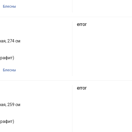
Блесны
error
ая, 274 см
графит)
Блесны
error
ая, 259 см
графит)