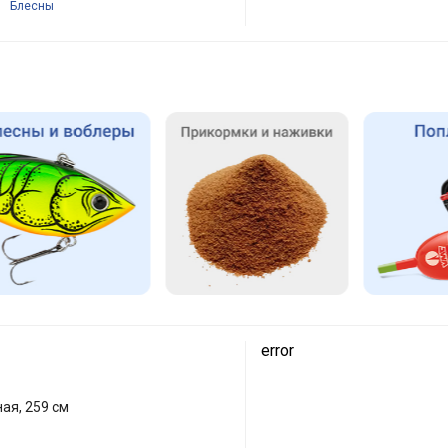
Блесны
error
ая, 259 см