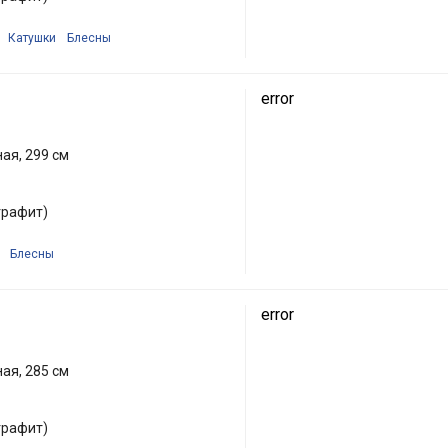
Катушки
Блесны
error
ая, 299 см
графит)
Блесны
error
ая, 285 см
графит)