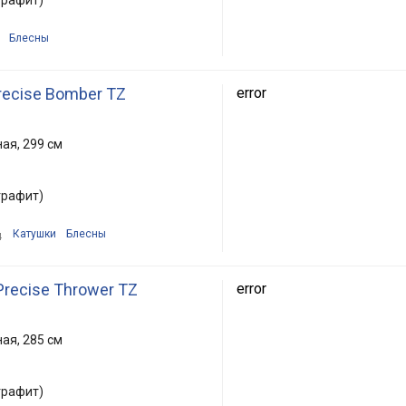
Блесны
recise Bomber TZ
error
ая, 299 см
графит)
Катушки
Блесны
4
recise Thrower TZ
error
ая, 285 см
графит)