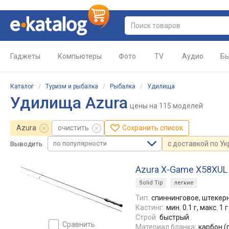
Гаджеты
Компьютеры
Фото
TV
Аудио
Бы
Каталог
/
Туризм и рыбалка
/
Рыбалка
/
Удилища
Удилища Azura
цены
на 115 моделей
Azura
очистить
Сохранить список
по популярности
с доставкой по У
Выводить
Azura X-Game X58XUL
Solid Tip
легкие
Тип:
спиннинговое, штекерн
Кастинг:
мин. 0.1 г, макс. 1 г
Строй:
быстрый
сравнить
Материал бланка:
карбон (