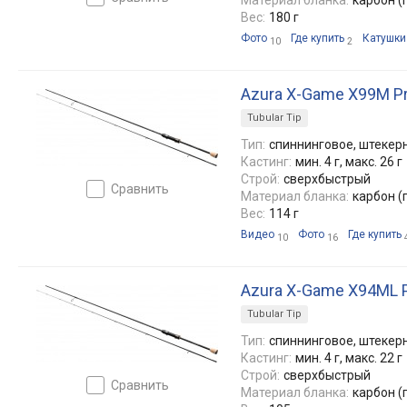
Вес:
180 г
Фото
Где купить
Катушки
10
2
Azura X-Game X99M P
Tubular Tip
Тип:
спиннинговое, штекерн
Кастинг:
мин. 4 г, макс. 26 г
Строй:
сверхбыстрый
сравнить
Материал бланка:
карбон (
Вес:
114 г
Видео
Фото
Где купить
10
16
Azura X-Game X94ML P
Tubular Tip
Тип:
спиннинговое, штекерн
Кастинг:
мин. 4 г, макс. 22 г
Строй:
сверхбыстрый
сравнить
Материал бланка:
карбон (