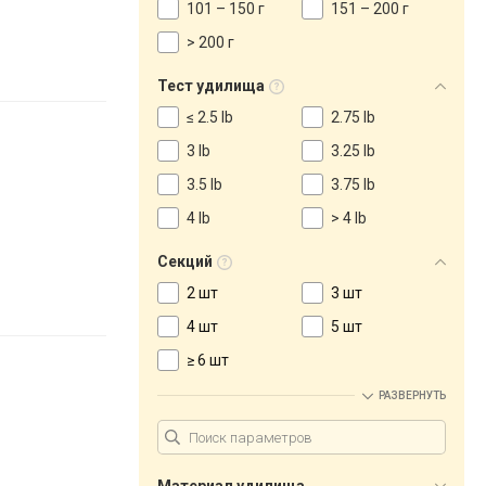
101 – 150 г
151 – 200 г
> 200 г
Тест удилища
≤ 2.5 lb
2.75 lb
3 lb
3.25 lb
3.5 lb
3.75 lb
4 lb
> 4 lb
Секций
2 шт
3 шт
4 шт
5 шт
≥ 6 шт
РАЗВЕРНУТЬ