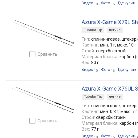
Видео
Фото
Где купить
10
16
Azura X-Game X79L Sh
Tubular Tip
легкие
Тип:
спиннинговое, штекерн
Кастинг:
мин. 1 г, макс. 10 г
Строй:
сверхбыстрый
сравнить
Материал бланка:
карбон (
Вес:
80 г
Видео
Фото
Где купить
10
16
Azura X-Game X76UL S
Tubular Tip
легкие
Тип:
спиннинговое, штекерн
Кастинг:
мин. 0.8 г, макс. 7 г
Строй:
сверхбыстрый
сравнить
Материал бланка:
карбон (
Вес:
77 г
Видео
Фото
Где купить
10
16