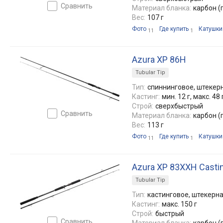
сравнить
Материал бланка:
карбон (
Вес:
107 г
Фото
Где купить
Катушки
11
1
Azura XP 86H
Tubular Tip
Тип:
спиннинговое, штекерн
Кастинг:
мин. 12 г, макс. 48 
Строй:
сверхбыстрый
сравнить
Материал бланка:
карбон (
Вес:
113 г
Фото
Где купить
Катушки
11
1
Azura XP 83XXH Casti
Tubular Tip
Тип:
кастинговое, штекерна
Кастинг:
макс. 150 г
Строй:
быстрый
сравнить
Материал бланка:
карбон (