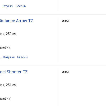
Катушки
Блесны
istance Arrow TZ
error
ая, 259 см
графит)
Катушки
Блесны
4
gel Shooter TZ
error
ая, 251 см
графит)