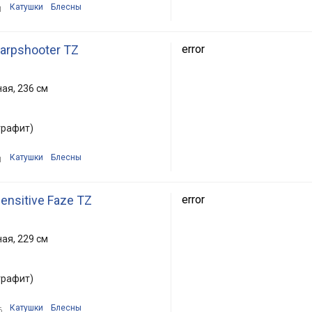
Катушки
Блесны
1
arpshooter TZ
error
ая, 236 см
графит)
Катушки
Блесны
1
ensitive Faze TZ
error
ая, 229 см
графит)
Катушки
Блесны
6