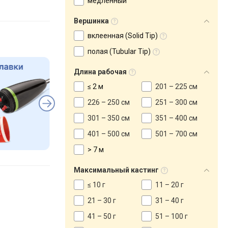
медленный
Вершинка
вклеенная (Solid Tip)
полая (Tubular Tip)
Длина рабочая
≤ 2 м
201 – 225 см
226 – 250 см
251 – 300 см
301 – 350 см
351 – 400 см
401 – 500 см
501 – 700 см
> 7 м
Максимальный кастинг
≤ 10 г
11 – 20 г
21 – 30 г
31 – 40 г
41 – 50 г
51 – 100 г