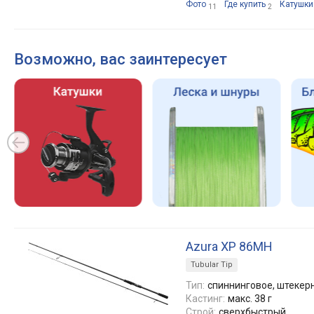
Фото
Где купить
Катушки
11
2
Возможно, вас заинтересует
Azura XP 86MH
Tubular Tip
Тип:
спиннинговое, штекерн
Кастинг:
макс. 38 г
Строй:
сверхбыстрый