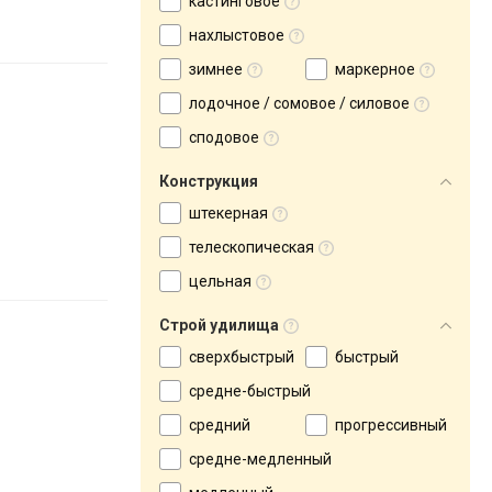
кастинговое
нахлыстовое
зимнее
маркерное
лодочное / сомовое / силовое
сподовое
Конструкция
штекерная
телескопическая
цельная
Строй удилища
сверхбыстрый
быстрый
средне-быстрый
средний
прогрессивный
средне-медленный