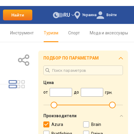
RU
Найти
Украина
Войти
о
Инструмент
Туризм
Спорт
Мода и аксессуары
ПОДБОР ПО ПАРАМЕТРАМ
Цена
от
до
грн.
Производители
Azura
Brain
Bratfishing
Daiwa