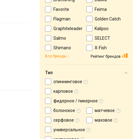
Favorite
Feima
Flagman
Golden Catch
Graphiteleader
Kalipso
Salmo
SELECT
Shimano
X-Fish
Все бренды
Рейтинг брендов
Тип
спиннинговое
карповое
фидерное / пикерное
болонское
матчевое
серфовое
маховое
универсальное