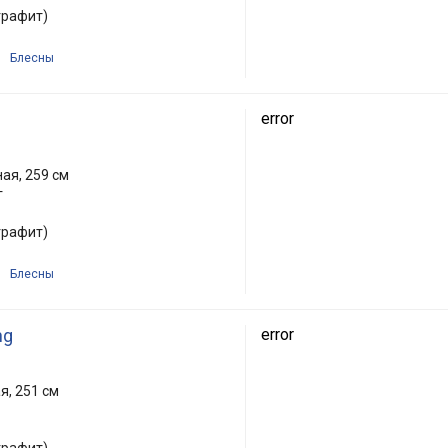
графит)
Блесны
error
ая, 259 см
г
графит)
Блесны
ng
error
я, 251 см
графит)