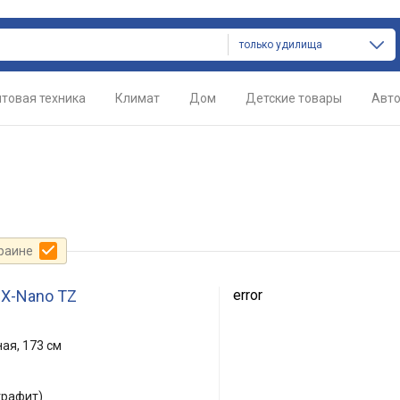
только удилища
товая техника
Климат
Дом
Детские товары
Авт
краине
 X-Nano TZ
error
ая, 173 см
графит)