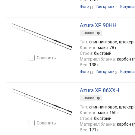
Фото
Где купить
Катушки
11
1
Azura XP 90HH
Tubular Tip
Тип:
спиннинговое, штекерн
Кастинг:
макс. 78 г
Строй:
быстрый
сравнить
Материал бланка:
карбон (
Вес:
138 г
Фото
Где купить
Катушки
11
2
Azura XP 86XXH
Tubular Tip
Тип:
спиннинговое, штекерн
Кастинг:
макс. 150 г
Строй:
быстрый
сравнить
Материал бланка:
карбон (
Вес:
171 г