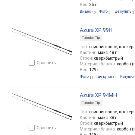
Вес:
36 г
Видео
Фото
Где купить
10
6
2
Azura XP 99H
Tubular Tip
Тип:
спиннинговое, штекерн
Кастинг:
макс. 48 г
Строй:
сверхбыстрый
сравнить
Материал бланка:
карбон (
Вес:
129 г
Фото
Где купить
Катушки
11
1
Azura XP 94MH
Tubular Tip
Тип:
спиннинговое, штекерн
Кастинг:
макс. 38 г
Строй:
сверхбыстрый
сравнить
Материал бланка:
карбон (
Вес:
118 г