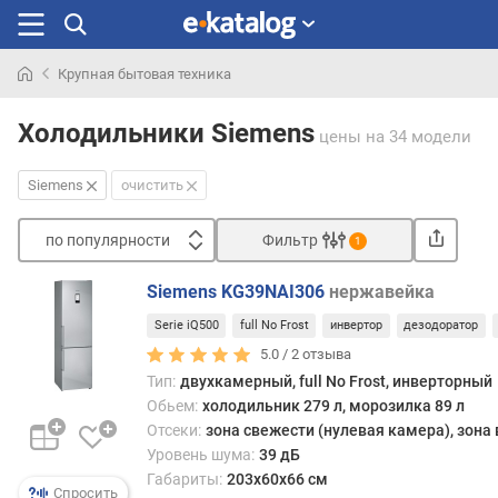
Крупная бытовая техника
Искали
раньше
Холодильники Siemens
цены
на 34 модели
Siemens
очистить
по популярности
Фильтр
1
Сортировать
Siemens KG39NAI306
нержавейка
п
Serie iQ500
full No Frost
инвертор
дезодоратор
о
п
5.0 /
2
отзыва
о
Тип:
двухкамерный, full No Frost, инверторный
п
Обьем:
холодильник 279 л, морозилка 89 л
у
Отсеки:
зона свежести (нулевая камера), зона
л
Уровень шума:
39 дБ
я
Габариты:
203x60x66 см
р
Спросить