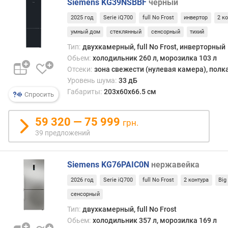
Siemens KG39NSBBF
черный
и
м
2025 год
Serie iQ700
full No Frost
инвертор
2 к
умный дом
стеклянный
сенсорный
тихий
о
т
Тип:
двухкамерный, full No Frost, инверторный
д
Обьем:
холодильник 260 л, морозилка 103 л
о
Отсеки:
зона свежести (нулевая камера), полк
р
Уровень шума:
33 дБ
о
Габариты:
203x60x66.5 см
Спросить
г
и
59 320 — 75 999
х
грн.
к
39 предложений
д
е
ш
Siemens KG76PAIC0N
нержавейка
е
2026 год
Serie iQ700
full No Frost
2 контура
Big
в
сенсорный
ы
м
Тип:
двухкамерный, full No Frost
Обьем:
холодильник 357 л, морозилка 169 л