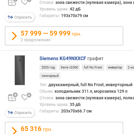
о
Отсеки:
зона свежести (нулевая камера), зона
л
Уровень шума:
42 дБ
о
Габариты:
193x70x79 см
Спросить
ч
к
57 999 — 59 999
и
грн.
н
2 предложения
а
д
в
Siemens KG49NXXCF
графит
е
2025 год
Serie iQ300
full No Frost
инвертор
2 к
р
ц
сенсорный
е
Тип:
двухкамерный, full No Frost, инверторный
(
Обьем:
холодильник 311 л, морозилка 129 л
ш
Отсеки:
зона свежести (нулевая камера), полк
т
Уровень шума:
35 дБ
)
Габариты:
203x70x66.7 см
Спросить
т
е
65 316
грн.
м