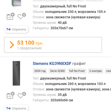
м
Тип:
двухкамерный, full No Frost
я
Обьем:
холодильник 330 л, морозилка 105 л
с
Отсеки:
зона свежести (нулевая камера)
о
Уровень шума:
40 дБ
х
р
Габариты:
203x70x67 см
Спросить
а
н
53 100
грн.
е
1 предложение
н
и
я
Siemens KG39NXXDF
графит
х
о
2024 год
Serie iQ300
full No Frost
2 контура
се
л
Тип:
двухкамерный, full No Frost
о
Обьем:
холодильник 260 л, морозилка 103 л
д
Отсеки:
зона свежести (нулевая камера), зона
а
Уровень шума:
35 дБ
(
Габариты:
203x60x66 см
ч
)
Спросить