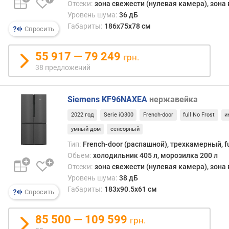
п
Отсеки:
зона свежести (нулевая камера), зона
о
Уровень шума:
36 дБ
о
Габариты:
186x75x78 см
Спросить
т
з
ы
55 917 — 79 249
грн.
в
38 предложений
а
м
Siemens KF96NAXEA
нержавейка
п
2022 год
Serie iQ300
French-door
full No Frost
и
о
д
умный дом
сенсорный
а
Тип:
French-door (распашной), трехкамерный, fu
т
Обьем:
холодильник 405 л, морозилка 200 л
е
Отсеки:
зона свежести (нулевая камера), зона
д
Уровень шума:
38 дБ
о
Габариты:
183x90.5x61 см
Спросить
б
а
в
85 500 — 109 599
грн.
л