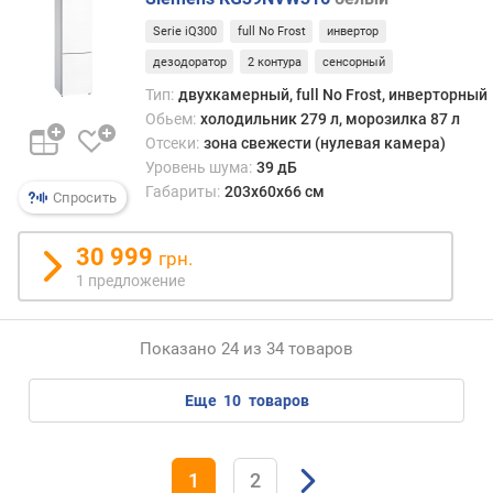
(
Serie iQ300
full No Frost
инвертор
к
г
дезодоратор
2 контура
сенсорный
/
Тип:
двухкамерный, full No Frost, инверторный
с
Обьем:
холодильник 279 л, морозилка 87 л
у
Отсеки:
зона свежести (нулевая камера)
т
Уровень шума:
39 дБ
к
Габариты:
203x60x66 см
Спросить
и
)
30 999
грн.
л
1 предложение
е
д
о
Показано 24 из 34 товаров
г
е
еще
10
товаров
н
е
р
а
1
2