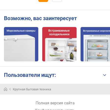
т
о
р
Возможно, вас заинтересует
у
п
р
а
в
л
е
н
и
е
Пользователи ищут:
г
о
л
Крупная бытовая техника
о
с
Полная версия сайта
о
в