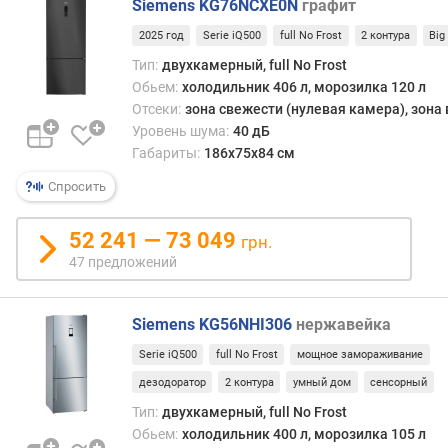
Siemens KG76NCXE0N
графит
о
р
2025 год
Serie iQ500
full No Frost
2 контура
Big
о
Тип:
двухкамерный, full No Frost
з
Обьем:
холодильник 406 л, морозилка 120 л
и
Отсеки:
зона свежести (нулевая камера), зона
л
Уровень шума:
40 дБ
ь
Габариты:
186х75х84 см
н
о
Спросить
й
к
52 241 — 73 049
грн.
а
47 предложений
м
е
р
Siemens KG56NHI306
нержавейка
ы
(
Serie iQ500
full No Frost
мощное замораживание
л
дезодоратор
2 контура
умный дом
сенсорный
)
Тип:
двухкамерный, full No Frost
п
Обьем:
холодильник 400 л, морозилка 105 л