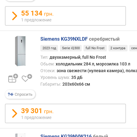
м
55 134
о
грн.
щ
1 предложение
н
о
с
Siemens KG39NXLDF
серебристый
т
2023 год
Serie iQ300
full No Frost
2 контура
се
ь
Тип:
двухкамерный, full No Frost
з
а
Обьем:
холодильник 284 л, морозилка 103 л
м
Отсеки:
зона свежести (нулевая камера), полк
о
Уровень шума:
35 дБ
р
Габариты:
203x60x66 см
а
Спросить
ж
и
в
39 301
грн.
а
1 предложение
н
и
я
Siemens KG39NVW316
белый