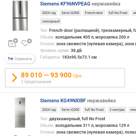
o
Siemens KF96NVPEAG
нержавейка
s
2024 год
Serie iQ300
French-door
full No Frost
и
t
сенсорный
о
Тип:
French-door (распашной), трехкамерный, fu
б
Обьем:
холодильник 405 л, морозилка 200 л
ъ
Отсеки:
зона свежести (нулевая камера), зона
е
Уровень шума:
38 дБ
м
Габариты:
183x90.5x73.1 см
Спросить
х
о
л
89 010 — 93 900
грн.
о
2 предложения
д
и
л
Siemens KG49NXIBF
нержавейка
ь
2024 год
Serie iQ300
full No Frost
2 контура
се
н
о
Тип:
двухкамерный, full No Frost
й
Обьем:
холодильник 311 л, морозилка 129 л
к
Отсеки:
зона свежести (нулевая камера), полк