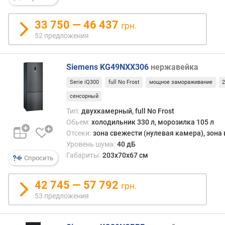
н
о
33 750 — 46 437
грн.
с
52 предложения
т
и
Siemens KG49NXX306
нержавейка
о
т
Serie iQ300
full No Frost
мощное замораживание
2
д
сенсорный
е
Тип:
двухкамерный, full No Frost
ш
Обьем:
холодильник 330 л, морозилка 105 л
е
Отсеки:
зона свежести (нулевая камера), зона
в
Уровень шума:
40 дБ
ы
х
Габариты:
203x70x67 см
Спросить
к
д
42 745 — 57 792
грн.
о
53 предложения
р
о
г