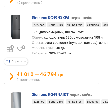
47 предложений
д
н
о
Siemens KG49NXXEA
нержавейка
й
в
2022 год
Serie iQ300
full No Frost
2 контура
се
о
Тип:
двухкамерный, full No Frost
д
Обьем:
холодильник 330 л, морозилка 108 л
ы
Отсеки:
зона свежести (нулевая камера), зона
Уровень шума:
40 дБ
з
Габариты:
203x70x67 см
о
н
Спросить
а
с
41 010 — 46 794
в
грн.
е
2 предложения
ж
е
с
Siemens KG49NAIBT
нержавейка
т
2023 год
Serie iQ500
full No Frost
инвертор
2 к
и