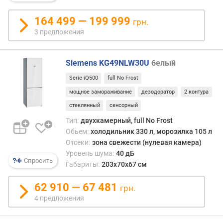
к
164 499 — 199 999
грн.
о
3 предложения
л
и
ч
Siemens KG49NLW30U
белый
е
Serie iQ500
full No Frost
с
т
мощное замораживание
дезодоратор
2 контура
в
стеклянный
сенсорный
о
Тип:
двухкамерный, full No Frost
к
Обьем:
холодильник 330 л, морозилка 105 л
а
Отсеки:
зона свежести (нулевая камера)
м
Уровень шума:
40 дБ
е
Спросить
Габариты:
203х70х67 см
р
62 910 — 67 481
N
грн.
o
4 предложения
F
r