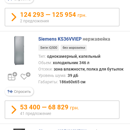
о
з
124 293 — 125 954
грн.
и
2 предложения
л
ь
н
Siemens KS36VVIEP
нержавейка
а
я
Serie iQ500
без морозилки
к
Тип:
однокамерный, капельный
а
Обьем:
холодильник 346 л
м
Отсеки:
зона влажности, полка для бутылок
е
Уровень шума:
39 дБ
р
Габариты:
186х60х65 см
а
Спросить
о
б
53 400 — 68 829
грн.
ъ
41 предложение
е
м
м