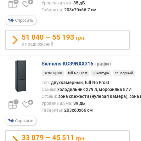
а
Уровень шума:
35 дБ
м
Габариты:
203x70x66.7 см
е
р
Спросить
ы
(
51 040 — 55 193
грн.
л
9 предложений
)
д
Siemens KG39NXX316
графит
и
с
Serie iQ300
full No Frost
2 контура
сенсорный
п
Тип:
двухкамерный, full No Frost
е
Обьем:
холодильник 279 л, морозилка 87 л
н
Отсеки:
зона свежести (нулевая камера), зона
с
Уровень шума:
39 дБ
е
Габариты:
203x60x66 см
р
х
Спросить
о
л
33 079 — 45 511
грн.
о