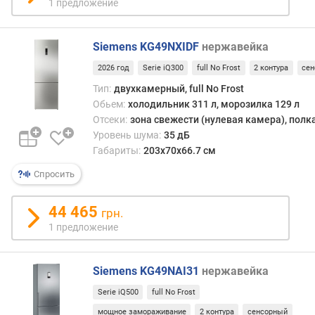
1 предложение
п
е
р
Siemens KG49NXIDF
нержавейка
а
2026 год
Serie iQ300
full No Frost
2 контура
се
т
у
Тип:
двухкамерный, full No Frost
р
Обьем:
холодильник 311 л, морозилка 129 л
а
Отсеки:
зона свежести (нулевая камера), полк
м
Уровень шума:
35 дБ
о
Габариты:
203x70x66.7 см
р
о
Спросить
з
и
44 465
грн.
л
1 предложение
к
и
Siemens KG49NAI31
нержавейка
в
р
Serie iQ500
full No Frost
е
мощное замораживание
2 контура
сенсорный