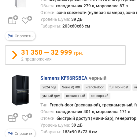
л
Обьем:
холодильник 279 л, морозилка 87 л
о
Отсеки:
зона свежести (нулевая камера), зона
ж
Уровень шума:
39 дБ
е
Габариты:
203x60x66 см
н
и
Спросить
й
31 350 — 32 999
грн.
о
2 предложения
б
щ
Siemens KF96RSBEA
черный
и
й
2024 год
Serie iQ700
French-door
full No Frost
и
о
умный дом
стеклянный
сенсорный
б
ъ
Тип:
French-door (распашной), трехкамерный, fu
е
Обьем:
холодильник 401 л, морозилка 171 л
м
Отсеки:
быстрый доступ (мини-бар), генератор
(
Уровень шума:
39 дБ
л
Габариты:
183x90.5x73.6 см
Спросить
)