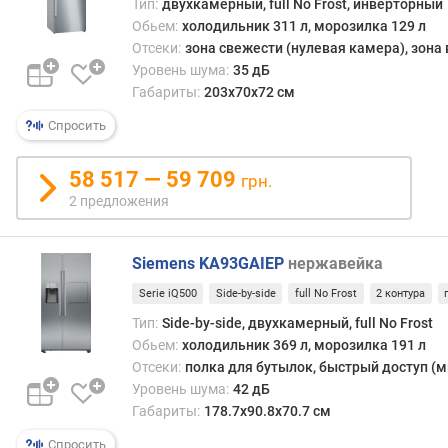
Тип:
двухкамерный, full No Frost, инверторный
(
н
Обьем:
холодильник 311 л, морозилка 129 л
у
Отсеки:
зона свежести (нулевая камера), зона
л
Уровень шума:
35 дБ
е
Габариты:
203x70x72 см
в
Спросить
а
я
к
58 517 — 59 709
грн.
а
2 предложения
м
е
р
Siemens KA93GAIEP
нержавейка
а
Serie iQ500
Side-by-side
full No Frost
2 контура
)
(
Тип:
Side-by-side, двухкамерный, full No Frost
л
Обьем:
холодильник 369 л, морозилка 191 л
)
Отсеки:
полка для бутылок, быстрый доступ (м
Уровень шума:
42 дБ
м
Габариты:
178.7x90.8x70.7 см
о
Спросить
р