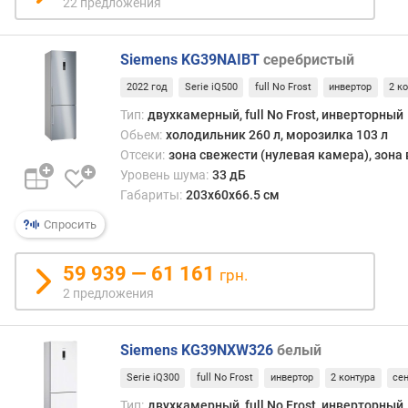
22 предложения
е
н
и
Siemens KG39NAIBT
серебристый
я
2022 год
Serie iQ500
full No Frost
инвертор
2 к
п
Тип:
двухкамерный, full No Frost, инверторный
о
Обьем:
холодильник 260 л, морозилка 103 л
к
Отсеки:
зона свежести (нулевая камера), зона
о
Уровень шума:
33 дБ
л
Габариты:
203x60x66.5 см
и
ч
Спросить
е
с
59 939 — 61 161
грн.
т
2 предложения
в
у
п
Siemens KG39NXW326
белый
р
е
Serie iQ300
full No Frost
инвертор
2 контура
се
д
Тип:
двухкамерный, full No Frost, инверторный