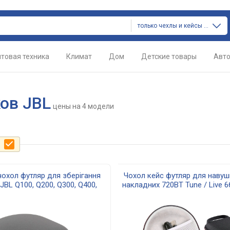
только чехлы и кейсы для наушников
товая техника
Климат
Дом
Детские товары
Авт
ов JBL
цены
на 4 модели
е
чохол футляр для зберігання
Чохол кейс футляр для навуш
JBL Q100, Q200, Q300, Q400,
накладних 720BT Tune / Live 6
0, Q800, Q810, Q910 black
чорний жорсткий