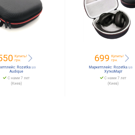
550
699
Купить!
Купить!
грн.
грн.
кетплейс:
Rozetka.ua
Маркетплейс:
Rozetka.ua
Audique
ХуткоМарт
С нами 7 лет
С нами 7 лет
(Киев)
(Киев)