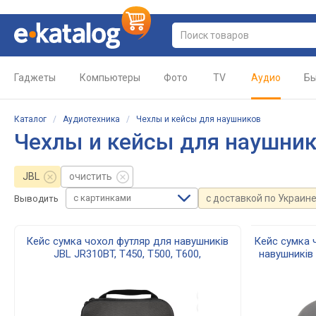
Гаджеты
Компьютеры
Фото
TV
Аудио
Бы
Каталог
/
Аудиотехника
/
Чехлы и кейсы для наушников
Чехлы и кейсы для наушник
JBL
очистить
с картинками
с доставкой по Украин
Выводить
Кейс сумка чохол футляр для навушників
Кейс сумка 
JBL JR310BT, T450, T500, T600,
навушників 
TUNE660NC black
Q600, Q61