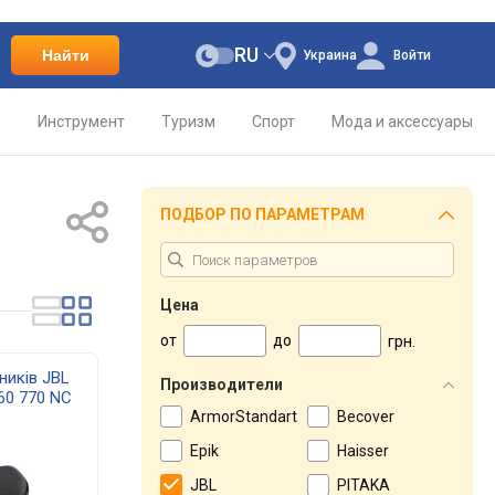
RU
Найти
Украина
Войти
о
Инструмент
Туризм
Спорт
Мода и аксессуары
ПОДБОР ПО ПАРАМЕТРАМ
Цена
от
до
грн.
ників JBL
Производители
60 770 NC
ArmorStandart
Becover
Epik
Haisser
JBL
PITAKA