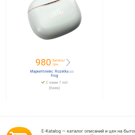
980
Купить!
грн.
Маркетплейс:
Rozetka.ua
Frog
С нами 7 лет
(Киев)
E-Katalog
— каталог описаний и цен на быто