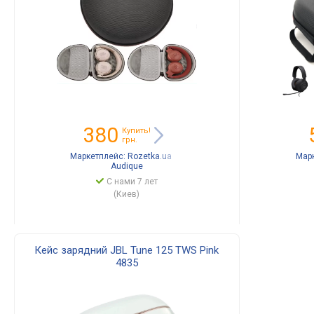
380
Купить!
грн.
Маркетплейс:
Rozetka.ua
Мар
Audique
С нами 7 лет
(Киев)
Кейс зарядний JBL Tune 125 TWS Pink
4835