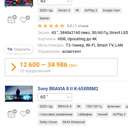
(
д
2025 год
Series U
4K
AirPlay 2
Google Cast
л
Matter
я
5.0 /
1
отзыв
л
Экран:
43 ", 3840x2160 пикс, 50/60 Гц, Direct LE
и
Картинка:
HDR, Upscaling до 4K
н
Мультимедиа:
T2-тюнер, Wi-Fi, Smart TV, LAN
е
Спросить
Управление:
ассистент
е
к
12 600 — 34 986
)
грн.
55 предложений
U
p
s
Sony BRAVIA 8 II K-65XR8M2
c
55 "
a
l
2025 год
BRAVIA 8
4K
100/120 Гц
флагман
д
i
голосовое управление
сабвуфер
тонкий
AirPlay 2
n
Dolby Vision
IMAX Enhanced
g