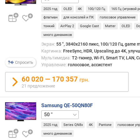
C
I
2025 год
OLED
4K
100/120 Гц
165 Гц (игровой 
-
флагман
для консолей и ПК
голосовое управление
P
тонкий
AirPlay 2
Google Cast
Matter
OLED
Do
3
(
много динамиков
%
Экран:
55 ", 3840x2160 пикс, 100/120 Гц, game 
)
Картинка:
FreeSync, HDR, Upscaling до 4K, улу
Мультимедиа:
T2-тюнер, Wi-Fi, Smart TV, LAN, 
м
Спросить
Управление:
голосовое, ассистент
о
щ
60 020 — 170 357
грн.
н
21 предложение
о
с
т
Samsung QE-50QN80F
ь
55 "
65 "
75 "
85 "
100 "
з
в
2025 год
Series QN8x
4K
Pantone
голосовое уп
у
к
много динамиков
а