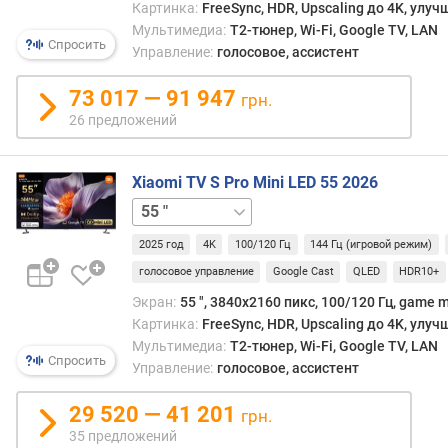
м
Картинка:
FreeSync, HDR, Upscaling до 4K, улу
е
Мультимедиа:
T2-тюнер, Wi-Fi, Google TV, LAN
н
Спросить
Управление:
голосовое, ассистент
ы
к
73 017 — 91 947
грн.
а
26 предложений
д
р
о
Xiaomi TV S Pro Mini LED 55 2026
в
65 "
75 "
(
и
2025 год
4K
100/120 Гц
144 Гц (игровой режим)
г
р
голосовое управление
Google Cast
QLED
HDR10+
о
Экран:
55 ", 3840x2160 пикс, 100/120 Гц, game m
в
Картинка:
FreeSync, HDR, Upscaling до 4K, улу
о
Мультимедиа:
T2-тюнер, Wi-Fi, Google TV, LAN
й
Спросить
Управление:
голосовое, ассистент
р
е
29 520 — 41 201
грн.
ж
35 предложений
и