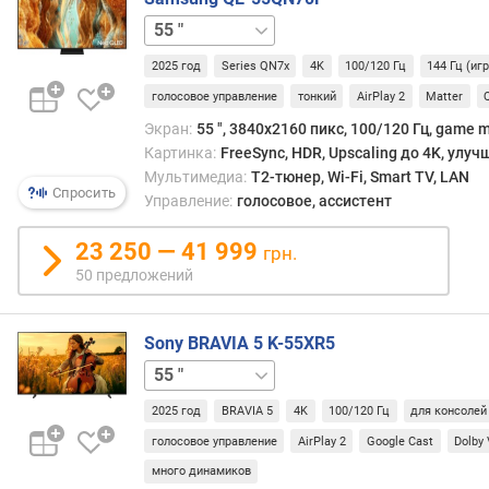
л
65 "
75 "
85 "
и
(
2025 год
Series QN7x
4K
100/120 Гц
144 Гц (иг
"
голосовое управление
тонкий
AirPlay 2
Matter
)
Экран:
55 ", 3840x2160 пикс, 100/120 Гц, game m
Картинка:
FreeSync, HDR, Upscaling до 4K, улу
м
Мультимедиа:
T2-тюнер, Wi-Fi, Smart TV, LAN
а
Спросить
Управление:
голосовое, ассистент
т
р
23 250 — 41 999
и
грн.
ц
50 предложений
а
т
Sony BRAVIA 5 K-55XR5
и
65 "
75 "
85 "
98 "
п
п
2025 год
BRAVIA 5
4K
100/120 Гц
для консолей
о
голосовое управление
AirPlay 2
Google Cast
Dolby 
д
много динамиков
с