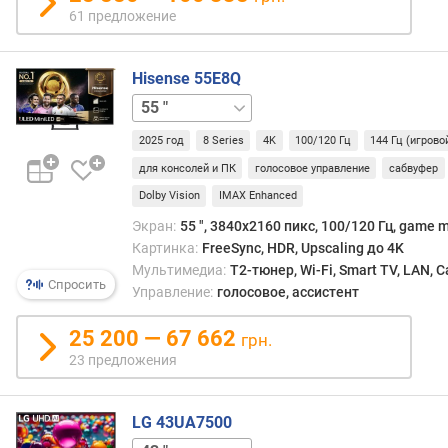
р
61 предложение
а
з
р
Hisense 55E8Q
е
50 "
65 "
75 "
ш
е
2025 год
8 Series
4K
100/120 Гц
144 Гц (игрово
н
и
для консолей и ПК
голосовое управление
сабвуфер
е
Dolby Vision
IMAX Enhanced
(
Экран:
55 ", 3840x2160 пикс, 100/120 Гц, game m
п
Картинка:
FreeSync, HDR, Upscaling до 4K
и
Мультимедиа:
T2-тюнер, Wi-Fi, Smart TV, LAN, 
к
Спросить
Управление:
голосовое, ассистент
с
)
25 200 — 67 662
грн.
о
23 предложения
п
ц
и
LG 43UA7500
и
50 "
55 "
65 "
75 "
86 "