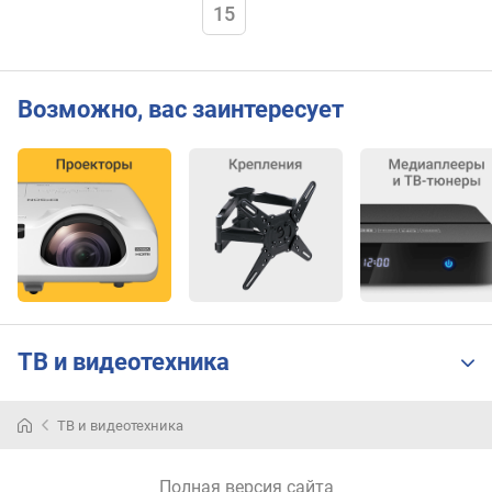
15
б
л
я
е
Возможно, вас заинтересует
м
а
я
м
о
щ
н
о
с
т
ь
ТВ и видеотехника
(
В
т
ТВ и видеотехника
)
к
Полная версия сайта