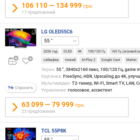
106 110 — 134 999
т
грн.
к
17 предложений
л
и
к
LG OLED55C6
а
42 "
48 "
65 "
77 "
83 "
(
м
2026 год
OLED
4K
100/120 Гц
165 Гц (игровой 
с
сабвуфер
тонкий
AirPlay 2
Google Cast
Matter
)
Экран:
55 ", 3840x2160 пикс, 100/120 Гц, game 
Картинка:
FreeSync, HDR, Upscaling до 4K, улу
ч
Мультимедиа:
T2-тюнер, Wi-Fi, Smart TV, LAN, 
а
Спросить
Управление:
голосовое, ассистент
с
т
63 099 — 79 999
о
грн.
т
23 предложения
а
с
м
TCL 55P8K
е
65 "
75 "
85 "
98 "