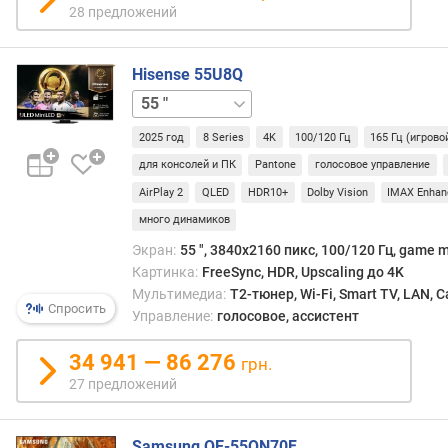
л
28 предложений
о
ж
е
Hisense 55U8Q
н
65 "
75 "
85 "
100 "
и
й
2025 год
8 Series
4K
100/120 Гц
165 Гц (игрово
для консолей и ПК
Pantone
голосовое управление
р
AirPlay 2
QLED
HDR10+
Dolby Vision
IMAX Enhan
а
много динамиков
з
Экран:
55 ", 3840x2160 пикс, 100/120 Гц, game m
м
Картинка:
FreeSync, HDR, Upscaling до 4K
е
Мультимедиа:
T2-тюнер, Wi-Fi, Smart TV, LAN, 
р
Спросить
Управление:
голосовое, ассистент
д
и
34 941 — 86 276
а
грн.
г
27 предложений
о
н
а
Samsung QE-55QN70F