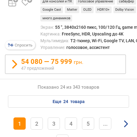
с
для консолей и ПК
голосовое управление
сабвуфер
т
Google Cast
Matter
OLED
HDR10+
Dolby Vision
е
много динамиков
н
н
Экран:
55 ", 3840x2160 пикс, 100/120 Гц, game 
о
Картинка:
FreeSync, HDR, Upscaling до 4K
е
Мультимедиа:
T2-тюнер, Wi-Fi, Google TV, LAN
к
Спросить
Управление:
голосовое, ассистент
р
е
54 080 — 75 999
грн.
п
47 предложений
л
е
н
Показано 24 из 343 товаров
и
е
еще
24
товара
п
о
т
1
2
3
4
5
...
р
е