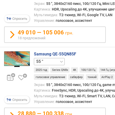
в
Экран:
55 ", 3840x2160 пикс, 100/120 Гц, Mini LE
е
Картинка:
HDR, Upscaling до 4K, улучшение цве
т
Мультимедиа:
T2-тюнер, Wi-Fi, Google TV, LAN
к
Спросить
Управление:
голосовое, ассистент
и
49 010 — 105 006
грн.
п
18 предложений
о
к
р
Samsung QE-55QN85F
ы
65 "
75 "
85 "
т
и
2025 год
Series QN8x
4K
100/120 Гц
144 Гц (иг
е
э
голосовое управление
сабвуфер
тонкий
AirPlay 2
к
Экран:
55 ", 3840x2160 пикс, 100/120 Гц, game m
р
Картинка:
FreeSync, HDR, Upscaling до 4K, улу
а
Мультимедиа:
T2-тюнер, Wi-Fi, Smart TV, LAN, 
н
Спросить
Управление:
голосовое, ассистент
а
28 880 — 100 338
грн.