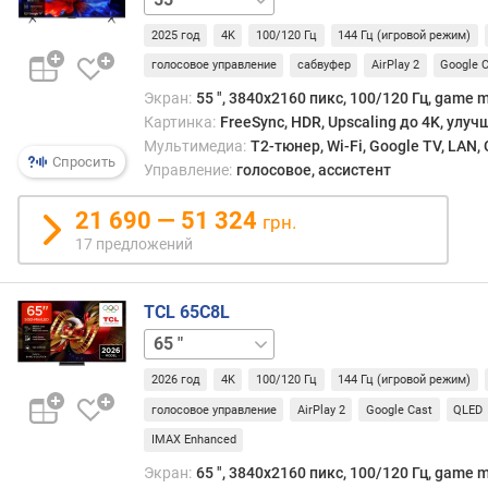
н
ы
2025 год
4K
100/120 Гц
144 Гц (игровой режим)
к
голосовое управление
сабвуфер
AirPlay 2
Google 
а
Экран:
55 ", 3840x2160 пикс, 100/120 Гц, game m
д
Картинка:
FreeSync, HDR, Upscaling до 4K, улу
р
Мультимедиа:
T2-тюнер, Wi-Fi, Google TV, LAN
о
Спросить
в
Управление:
голосовое, ассистент
(
Г
21 690 — 51 324
грн.
ц
17 предложений
)
ч
TCL 65C8L
а
55 "
75 "
85 "
98 "
с
т
2026 год
4K
100/120 Гц
144 Гц (игровой режим)
о
голосовое управление
AirPlay 2
Google Cast
QLED
т
IMAX Enhanced
а
с
Экран:
65 ", 3840x2160 пикс, 100/120 Гц, game m