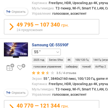
е
Картинка:
FreeSync, HDR, Upscaling до 4K, улу
н
Мультимедиа:
T2-тюнер, Wi-Fi, Smart TV, LAN, 
Спросить
и
Управление:
голосовое, ассистент
я
49 795 — 107 340
грн.
п
24 предложения
о
к
о
Samsung QE-55S90F
л
42 "
48 "
65 "
77 "
83 "
и
ч
2025 год
Series S9xx
4K
100/120 Гц
144 Гц (иг
е
голосовое управление
сабвуфер
тонкий
AirPlay 2
с
3.5 /
4
отзыва
т
в
Экран:
55 ", 3840x2160 пикс, 100/120 Гц, game 
у
Картинка:
FreeSync, HDR, Upscaling до 4K, улу
п
Мультимедиа:
T2-тюнер, Wi-Fi, Smart TV, LAN, 
Спросить
р
Управление:
голосовое, ассистент
е
д
40 770 — 121 344
грн.