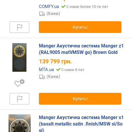
р
COMFY.ua
С нами более 10-ти лет
н
(Киев)
о
с
Купить!
т
и
Manger Акустична система Manger z1
о
(RAL9005 matVMSW go) Brown Gold
т
139 799
грн.
д
е
MTA.ua
С нами 8 лет
ш
(Киев)
е
в
ы
х
Купить!
к
д
о
Manger Акустична система Manger s1
р
(basalt metallic satin .finish/MSW si/So
о
si)