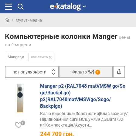
Мультимедиа
Искали
раньше
Компьютерные колонки Manger
цены
на 4 модели
Manger
очистить
по популярности
Фильтр
1
Сортировать
Manger p2 (RAL7048 matVMSW go/So
п
go/Вackpl go)
о
p2(RAL7048matVMSWgo/Sogo/
п
Вackplgo)
о
Колір виробника/Золотистий|Клас захисту/
п
Ні|Відношення сигнал/шум/89 дБ|Вага/32
у
кг|Комплектація/Акусти…
л
244 709
грн.
я