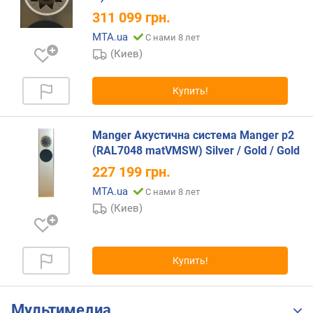
г
311 099
грн.
и
м
MTA.ua
С нами 8 лет
(Киев)
о
т
Купить!
д
о
р
Manger Акустична система Manger p2
о
(RAL7048 matVMSW) Silver / Gold / Gold
г
и
227 199
грн.
х
MTA.ua
С нами 8 лет
к
(Киев)
д
е
ш
е
Купить!
в
ы
м
Мультимедиа