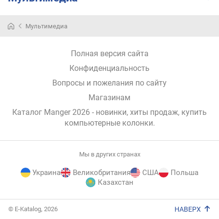
п
о
Мультимедиа
о
т
з
Полная версия сайта
ы
Конфиденциальность
в
а
Вопросы и пожелания по сайту
м
Магазинам
Каталог Manger 2026
- новинки, хиты продаж,
купить
п
о
компьютерные колонки
.
д
а
т
Мы в других странах
е
Украина
Великобритания
США
Польша
д
Казахстан
о
б
E-
а
© E-Katalog, 2026
НАВЕРХ
Katalog
в