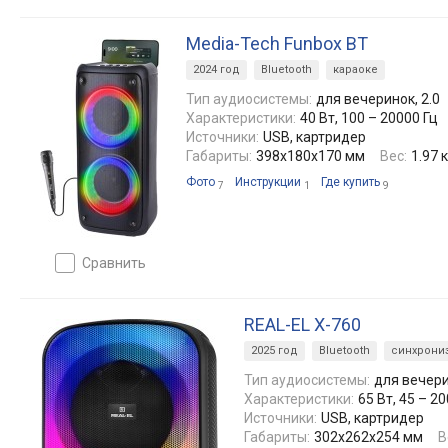
Media-Tech Funbox BT
2024 год
Bluetooth
караоке
Тип аудиосистемы:
для вечеринок, 2.0
Характеристики:
40 Вт, 100 – 20000 Гц
Источники:
USB, картридер
Габариты:
398x180x170 мм
Вес:
1.97 к
Фото
Инструкции
Где купить
7
1
9
сравнить
REAL-EL X-760
2025 год
Bluetooth
синхрони
Тип аудиосистемы:
для вечери
Характеристики:
65 Вт, 45 – 2
Источники:
USB, картридер
Габариты:
302x262x254 мм
В