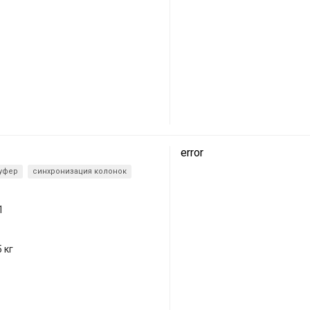
error
уфер
синхронизация колонок
1
5 кг