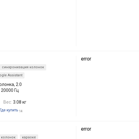
error
синхронизация колонок
gle Assistant
олонка, 2.0
– 20000 Гц
Вес:
3.08 кг
Где купить
14
error
 колонок
караоке