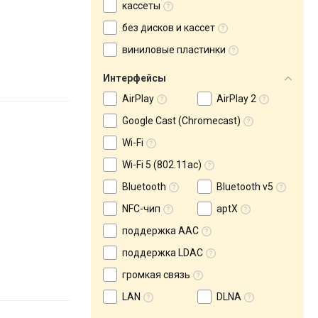
кассеты
без дисков и кассет
виниловые пластинки
Интерфейсы
AirPlay
AirPlay 2
Google Cast (Chromecast)
Wi-Fi
Wi-Fi 5 (802.11ac)
Bluetooth
Bluetooth v5
NFC-чип
aptX
поддержка AAC
поддержка LDAC
громкая связь
LAN
DLNA