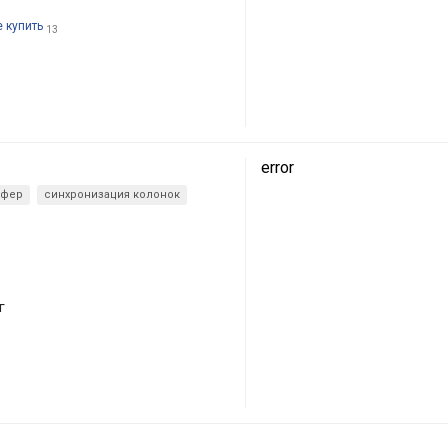
е купить
13
error
уфер
синхронизация колонок
1
г