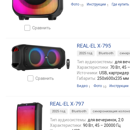
Фото
Инструкции
Где купить
13
1
сравнить
REAL-EL X-795
2025 год
Bluetooth
синхр
Тип аудиосистемы:
для веч
Характеристики:
70 Вт, 45 
Источники:
USB, картридер
сравнить
Габариты:
250x600x235 мм
Видео
Фото
Инструкции
1
10
REAL-EL X-797
2025 год
Bluetooth
синхронизация колон
Тип аудиосистемы:
для вечеринок, 2.0
Характеристики:
90 Вт, 45 – 20000 Гц