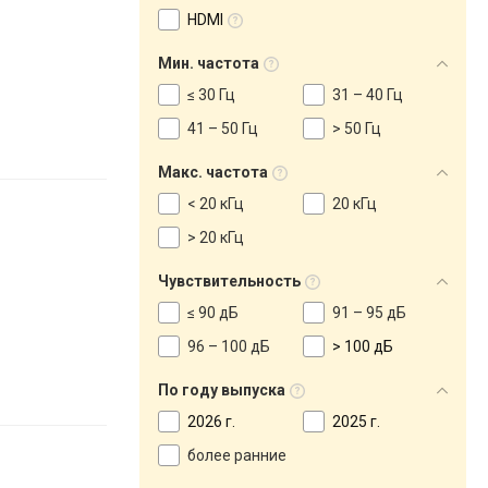
HDMI
Мин. частота
≤ 30 Гц
31 – 40 Гц
41 – 50 Гц
> 50 Гц
Макс. частота
< 20 кГц
20 кГц
> 20 кГц
Чувствительность
≤ 90 дБ
91 – 95 дБ
96 – 100 дБ
> 100 дБ
По году выпуска
2026 г.
2025 г.
более ранние