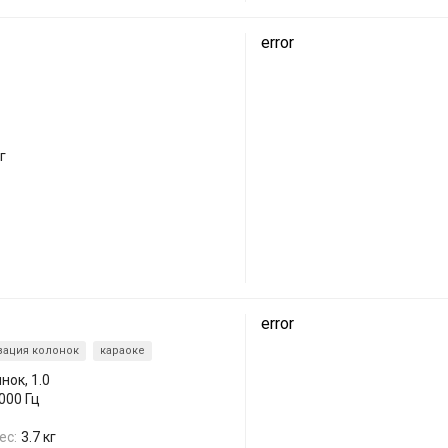
error
г
error
зация колонок
караоке
нок, 1.0
0000 Гц
ес:
3.7 кг