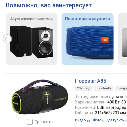
Возможно, вас заинтересует
Hopestar A85
2025 год
Bluetooth
синхр
Тип аудиосистемы:
для веч
Характеристики:
400 Вт, 80
Источники:
USB, картридер
Габариты:
311x563x231 мм
Видео
Фото
Где купить
сравнить
13
5
3