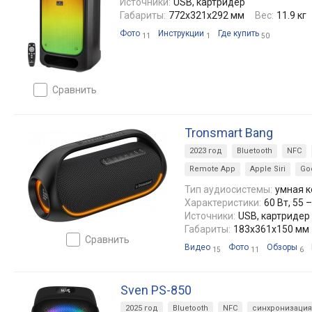
Источники:
USB, картридер
Габариты:
772x321x292 мм
Вес:
11.9 кг
Фото
Инструкции
Где купить
11
1
50
сравнить
Tronsmart Bang
2023 год
Bluetooth
NFC
Remote App
Apple Siri
Goo
Тип аудиосистемы:
умная к
Характеристики:
60 Вт, 55 
Источники:
USB, картридер
Габариты:
183x361x150 мм
сравнить
Видео
Фото
Обзоры
15
11
6
Sven PS-850
2025 год
Bluetooth
NFC
синхронизация