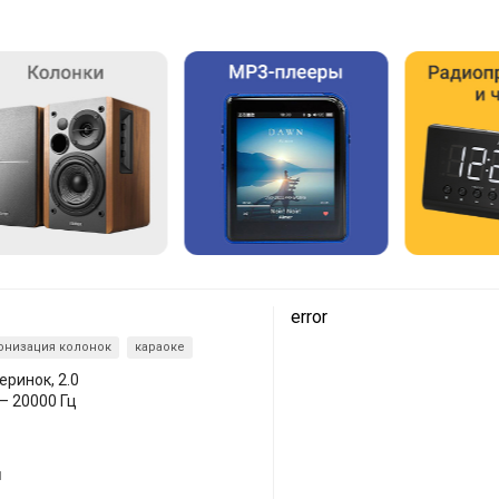
error
онизация колонок
караоке
еринок, 2.0
 – 20000 Гц
1