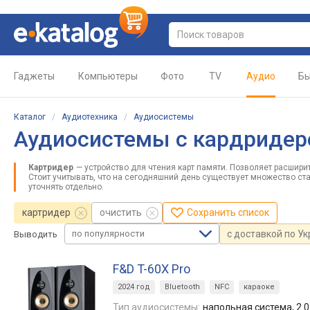
Гаджеты
Компьютеры
Фото
TV
Аудио
Бы
Каталог
/
Аудиотехника
/
Аудиосистемы
Аудиосистемы с кардриде
Картридер
— устройство для чтения карт памяти. Позволяет расшир
Стоит учитывать, что на сегодняшний день существует множество ст
уточнять отдельно.
картридер
очистить
Сохранить список
по популярности
с доставкой по У
Выводить
F&D T-60X Pro
2024 год
Bluetooth
NFC
караоке
Тип аудиосистемы:
напольная система, 2.0