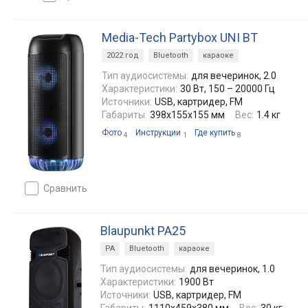
Media-Tech Partybox UNI BT
2022 год
Bluetooth
караоке
Тип аудиосистемы:
для вечеринок, 2.0
Характеристики:
30 Вт, 150 – 20000 Гц
Источники:
USB, картридер, FM
Габариты:
398x155x155 мм
Вес:
1.4 кг
Фото
Инструкции
Где купить
4
1
8
сравнить
Blaupunkt PA25
PA
Bluetooth
караоке
Тип аудиосистемы:
для вечеринок, 1.0
Характеристики:
1900 Вт
Источники:
USB, картридер, FM