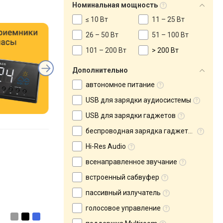
Номинальная мощность
≤ 10 Вт
11 – 25 Вт
26 – 50 Вт
51 – 100 Вт
101 – 200 Вт
> 200 Вт
Дополнительно
автономное питание
USB для зарядки аудиосистемы
USB для зарядки гаджетов
беспроводная зарядка гаджетов
Hi-Res Audio
всенаправленное звучание
встроенный сабвуфер
пассивный излучатель
голосовое управление