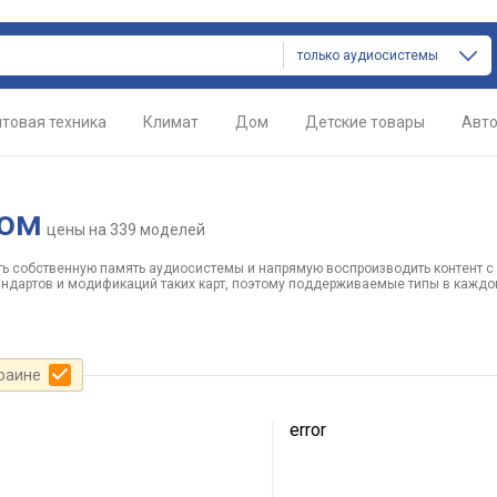
только аудиосистемы
товая техника
Климат
Дом
Детские товары
Авт
ром
цены
на 339 моделей
ить собственную память аудиосистемы и напрямую воспроизводить контент с 
андартов и модификаций таких карт, поэтому поддерживаемые типы в каждо
краине
error