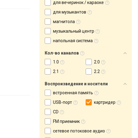
для вечеринок / караоке
для музыкантов
магнитола
музыкальный центр
напольная система
Кол-во каналов
1.0
2.0
2.1
2.2
Воспроизведение и носители
встроенная память
USB-порт
картридер
CD
FM приемник
сетевое потоковое аудио