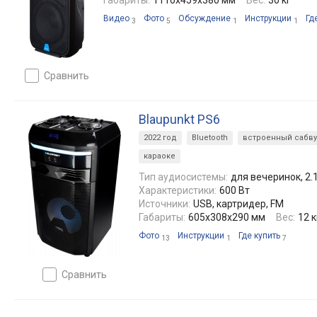
Габариты:
1110x459x380 мм
Вес:
30 кг
Видео
Фото
Обсуждение
Инструкции
Гд
3
5
1
1
сравнить
Blaupunkt PS6
2022 год
Bluetooth
встроенный сабв
караоке
Тип аудиосистемы:
для вечеринок, 2.
Характеристики:
600 Вт
Источники:
USB, картридер, FM
Габариты:
605х308х290 мм
Вес:
12 к
Фото
Инструкции
Где купить
13
1
7
сравнить