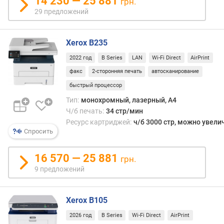
14 230 — 25 881
грн.
б
29 предложений
к
а
р
Xerox B235
т
2022 год
B Series
LAN
Wi-Fi Direct
AirPrint
р
факс
2-сторонняя печать
автосканирование
и
д
быстрый процессор
ж
Тип:
монохромный, лазерный, A4
а
Ч/б печать:
34 стр/мин
(
Ресурс картриджей:
ч/б 3000 стр, можно увели
с
Спросить
т
р
16 570 — 25 881
)
грн.
9 предложений
р
е
с
Xerox B105
у
2026 год
B Series
Wi-Fi Direct
AirPrint
р