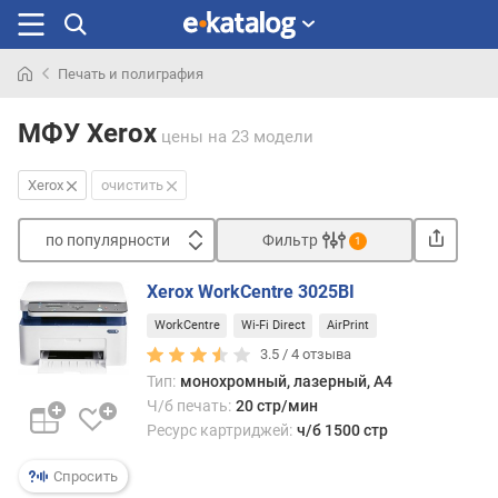
Печать и полиграфия
Искали
раньше
МФУ Xerox
цены
на 23 модели
Xerox
очистить
по популярности
Фильтр
1
Сортировать
Xerox WorkCentre 3025BI
п
WorkCentre
Wi-Fi Direct
AirPrint
о
п
3.5 /
4
отзыва
о
Тип:
монохромный, лазерный, A4
п
Ч/б печать:
20 стр/мин
у
Ресурс картриджей:
ч/б 1500 стр
л
я
Спросить
р