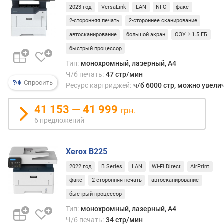
и
2023 год
VersaLink
LAN
NFC
факс
м
2-сторонняя печать
2-стороннее сканирование
о
автосканирование
большой экран
ОЗУ ≥ 1.5 ГБ
т
быстрый процессор
д
Тип:
монохромный, лазерный, A4
о
Ч/б печать:
47 стр/мин
р
Спросить
Ресурс картриджей:
ч/б 6000 стр, можно увели
о
г
41 153 — 41 999
и
грн.
х
6 предложений
к
д
е
Xerox B225
ш
2022 год
B Series
LAN
Wi-Fi Direct
AirPrint
е
факс
2-сторонняя печать
автосканирование
в
ы
быстрый процессор
м
Тип:
монохромный, лазерный, A4
Ч/б печать:
34 стр/мин