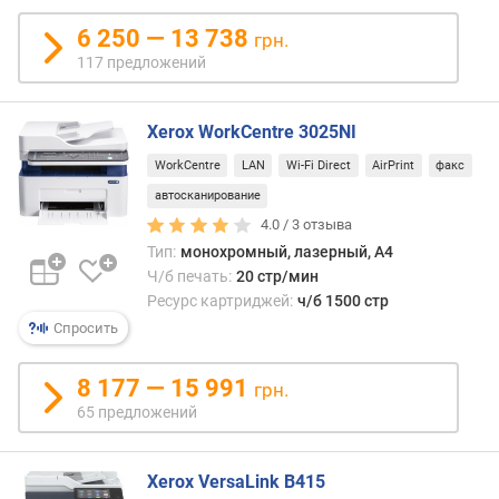
н
6 250 — 13 738
грн.
о
117 предложений
с
т
и
Xerox WorkCentre 3025NI
о
WorkCentre
LAN
Wi-Fi Direct
AirPrint
факс
т
автосканирование
д
4.0 /
3
отзыва
е
ш
Тип:
монохромный, лазерный, A4
е
Ч/б печать:
20 стр/мин
в
Ресурс картриджей:
ч/б 1500 стр
ы
Спросить
х
к
8 177 — 15 991
грн.
д
65 предложений
о
р
о
Xerox VersaLink B415
г