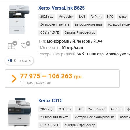
я
Xerox VersaLink B625
п
е
2025 год
VersaLink
LAN
AirPrint
NFC
факс
ч
2-сторонняя печать
автосканирование
большой экра
а
ОЗУ ≥ 1.5 ГБ
быстрый процессор
т
ь
Тип:
монохромный, лазерный, A4
(
Ч/б печать:
61 стр/мин
с
Ресурс картриджей:
ч/б 10000 стр, можно увел
т
Спросить
р
/
77 975 — 106 263
грн.
м
14 предложений
и
н
)
Xerox C315
ф
2022 год
C Series
LAN
Wi-Fi Direct
AirPrint
ф
о
2-сторонняя печать
2-стороннее сканирование
автос
т
ОЗУ ≥ 1.5 ГБ
быстрый процессор
о