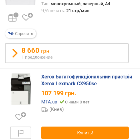
с
Тип:
монохромный, лазерный, A4
ц
Ч/б печать:
21 стр/мин
в
е
т
Спросить
н
о
8 660
г
грн.
о
1 предложение
к
а
р
Xerox Багатофункціональний пристрій
т
Xerox Lexmark CX950se
р
107 199
грн.
и
MTA.ua
д
С нами 8 лет
ж
(Киев)
а
(
с
Купить!
т