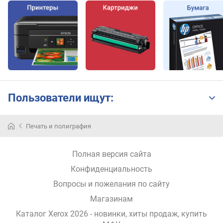
.
р
а
з
р
е
ш
е
н
и
Пользователи ищут:
е
(
d
Печать и полиграфия
p
i
Полная версия сайта
)
Конфиденциальность
а
Вопросы и пожелания по сайту
в
т
Магазинам
о
Каталог Xerox 2026
- новинки, хиты продаж,
купить
п