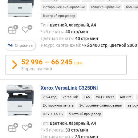
и
2-стороннее сканирование
автосканирование
большо
р
о
быстрый процессор
в
Тип:
цветной, лазерный, A4
а
Ч/б печать:
40 стр/мин
н
Цветная печать:
40 стр/мин
и
Ресурс картриджей:
ч/б 2400 стр, цветной 2000
Спросить
е
(
52 996 — 66 245
с
грн.
т
8 предложений
р
/
м
Xerox VersaLink C325DNI
и
2024 год
VersaLink
LAN
Wi-Fi Direct
AirPrint
н
2-сторонняя печать
2-стороннее сканирование
автос
)
ОЗУ ≥ 1.5 ГБ
быстрый процессор
ч
Тип:
цветной, лазерный, A4
/
Ч/б печать:
33 стр/мин
б
Цветная печать:
33 стр/мин