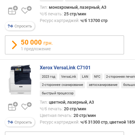
л
Тип:
монохромный, лазерный, A3
о
Ч/б печать:
25 стр/мин
ж
е
Ресурс картриджей:
ч/б 13700 стр
Спросить
н
и
й
50 000
грн.
1 предложение
ч
/
Xerox VersaLink C7101
б
к
2023 год
VersaLink
LAN
NFC
2-сторонняя печат
о
2-стороннее сканирование
автосканирование
большо
п
быстрый процессор
и
р
Тип:
цветной, лазерный, A3
о
Ч/б печать:
20 стр/мин
в
Цветная печать:
20 стр/мин
а
Ресурс картриджей:
ч/б 31300 стр, цветной 18
Спросить
н
и