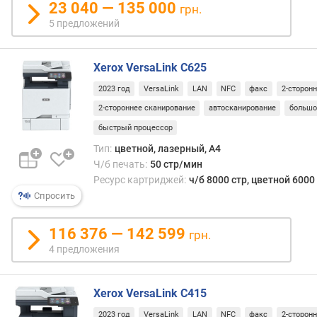
23 040 — 135 000
грн.
е
5 предложений
(
с
т
Xerox VersaLink C625
р
/
2023 год
VersaLink
LAN
NFC
факс
2-сторонн
м
2-стороннее сканирование
автосканирование
большо
и
быстрый процессор
н
)
Тип:
цветной, лазерный, A4
Ч/б печать:
50 стр/мин
ц
Ресурс картриджей:
ч/б 8000 стр, цветной 6000
в
Спросить
е
т
116 376 — 142 599
грн.
н
4 предложения
о
е
к
Xerox VersaLink C415
о
п
2023 год
VersaLink
LAN
NFC
факс
2-сторонн