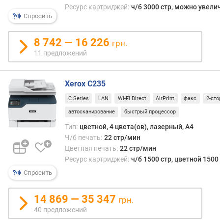
п
Ресурс картриджей:
ч/б 3000 стр, можно увели
о
Спросить
о
т
8 742 — 16 226
з
грн.
ы
11 предложений
в
а
м
Xerox C235
C Series
LAN
Wi-Fi Direct
AirPrint
факс
2-сто
п
о
автосканирование
быстрый процессор
д
Тип:
цветной, 4 цвета(ов), лазерный, A4
а
Ч/б печать:
22 стр/мин
т
Цветная печать:
22 стр/мин
е
Ресурс картриджей:
ч/б 1500 стр, цветной 1500
д
Спросить
о
б
а
14 869 — 35 347
грн.
в
40 предложений
л