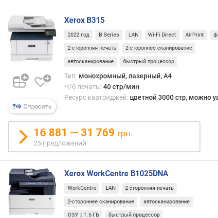
е
н
Xerox B315
и
2022 год
B Series
LAN
Wi-Fi Direct
AirPrint
ф
я
2-сторонняя печать
2-стороннее сканирование
п
автосканирование
быстрый процессор
о
Тип:
монохромный, лазерный, A4
к
Ч/б печать:
40 стр/мин
о
л
Ресурс картриджей:
цветной 3000 стр, можно 
Спросить
и
ч
е
16 881 — 31 769
грн.
с
25 предложений
т
в
у
Xerox WorkCentre B1025DNA
п
WorkCentre
LAN
2-сторонняя печать
р
е
2-стороннее сканирование
автосканирование
д
ОЗУ ≥ 1.5 ГБ
быстрый процессор