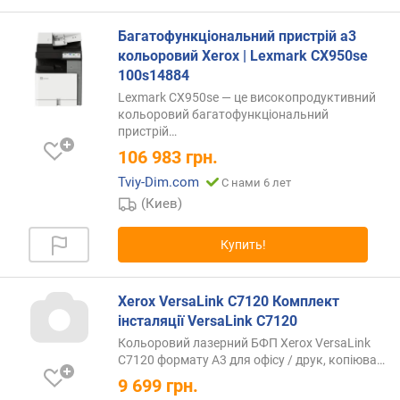
р
)
Багатофункціональний пристрій a3
кольоровий Xerox | Lexmark CX950se
п
100s14884
л
о
Lexmark CX950se — це високопродуктивний
кольоровий багатофункціональний
т
пристрій
…
н
о
106 983
грн.
с
Tviy-Dim.com
С нами 6 лет
т
(Киев)
ь
б
Купить!
у
м
а
Xerox VersaLink C7120 Комплект
г
інсталяції VersaLink C7120
и
(
Кольоровий лазерний БФП Xerox VersaLink
м
C7120 формату A3 для офісу / друк,
копіюва…
а
9 699
грн.
к