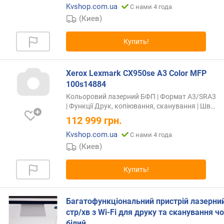
Kvshop.com.ua
С нами 4 года
с
(Киев)
)
(
г
Купить!
/
м
²
Xerox Lexmark CX950se A3 Color MFP
)
100s14884
Кольоровий лазерний БФП | Формат A3/SRA3
у
| Функції Друк, копіювання, сканування |
Шв…
р
112 999
грн.
о
в
Kvshop.com.ua
С нами 4 года
е
(Киев)
н
ь
Купить!
ш
у
м
Багатофункціональний пристрій лазерни
а
стр/хв з Wi-Fi для друку та сканування ч
(
білий