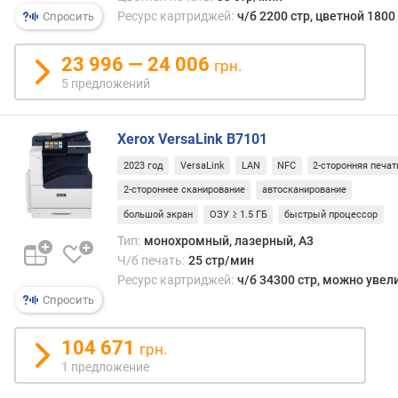
п
Ресурс картриджей:
ч/б 2200 стр, цветной 1800
Спросить
е
ч
а
23 996 — 24 006
грн.
т
5 предложений
ь
(
с
Xerox VersaLink B7101
т
2023 год
VersaLink
LAN
NFC
2-сторонняя печат
р
/
2-стороннее сканирование
автосканирование
м
большой экран
ОЗУ ≥ 1.5 ГБ
быстрый процессор
и
Тип:
монохромный, лазерный, A3
н
Ч/б печать:
25 стр/мин
)
Ресурс картриджей:
ч/б 34300 стр, можно увел
ц
Спросить
в
е
104 671
грн.
т
1 предложение
н
а