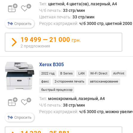
п
Тип:
цветной, 4 цвета(ов), лазерный, A4
е
Ч/б печать:
33 стр/мин
ч
Цветная печать:
33 стр/мин
а
Ресурс картриджей:
ч/б 3000 стр, цветной 2000
Спросить
т
ь
19 499 — 21 000
(
грн.
с
2 предложения
/
с
Xerox B305
т
р
2022 год
B Series
LAN
Wi-Fi Direct
AirPrint
)
факс
2-сторонняя печать
автосканирование
р
быстрый процессор
е
Тип:
монохромный, лазерный, A4
с
Ч/б печать:
38 стр/мин
у
Ресурс картриджей:
ч/б 3000 стр, можно увели
р
Спросить
с
ч
/