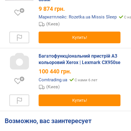
д
9 874
грн.
Б
)
Маркетплейс: Rozetka.ua Missis Sleep
С н
(Киев)
к
о
Купить!
л
-
в
Багатофункціональний пристрій A3
о
кольоровий Xerox | Lexmark CX950se
ц
в
100 440
грн.
е
Comtrading.ua
С нами 6 лет
т
(Киев)
о
в
Купить!
м
а
к
Возможно, вас заинтересует
с