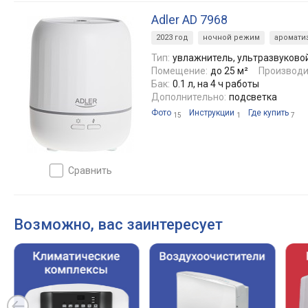
Adler AD 7968
2023 год
ночной режим
аромати
Тип:
увлажнитель, ультразвуково
Помещение:
до 25 м²
Производи
Бак:
0.1 л, на 4 ч работы
Дополнительно:
подсветка
Фото
Инструкции
Где купить
15
1
7
сравнить
Возможно, вас заинтересует