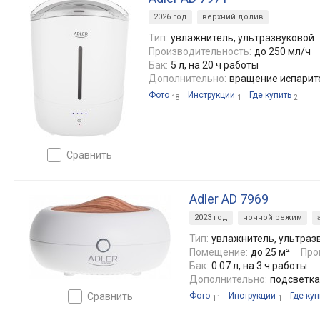
2026 год
верхний долив
Тип:
увлажнитель, ультразвуковой
Производительность:
до 250 мл/ч
Бак:
5 л, на 20 ч работы
Дополнительно:
вращение испарит
Фото
Инструкции
Где купить
18
1
2
сравнить
Adler AD 7969
2023 год
ночной режим
Тип:
увлажнитель, ультраз
Помещение:
до 25 м²
Про
Бак:
0.07 л, на 3 ч работы
Дополнительно:
подсветка
сравнить
Фото
Инструкции
Где куп
11
1