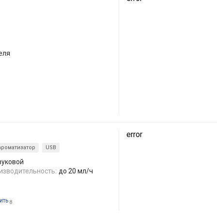
еля
error
ароматизатор
USB
вуковой
изводительность:
до 20 мл/ч
ить
8