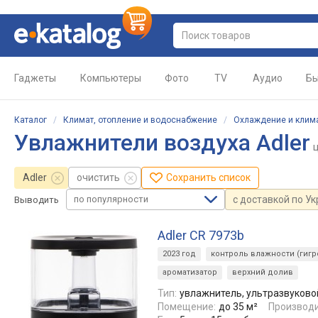
Гаджеты
Компьютеры
Фото
TV
Аудио
Бы
Каталог
/
Климат, отопление и водоснабжение
/
Охлаждение и клим
Увлажнители воздуха Adler
Adler
очистить
Сохранить список
по популярности
с доставкой по У
Выводить
Adler CR 7973b
2023 год
контроль влажности (гигр
ароматизатор
верхний долив
Тип:
увлажнитель, ультразвуково
Помещение:
до 35 м²
Производи