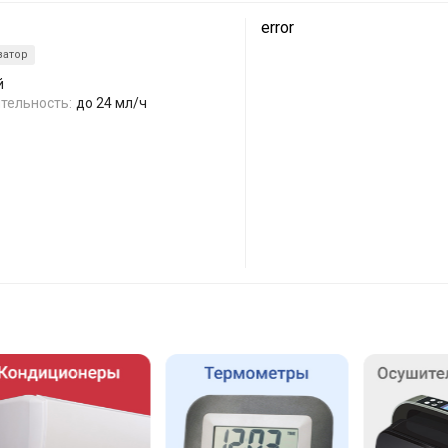
error
затор
й
тельность:
до 24 мл/ч