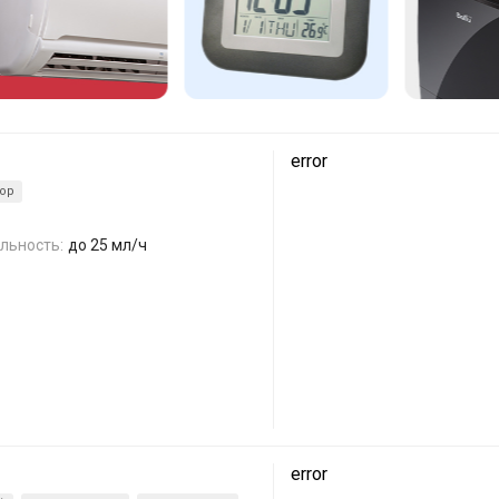
error
тор
льность:
до 25 мл/ч
error