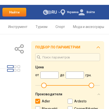
RU
Найти
Украина
Войти
о
Инструмент
Туризм
Спорт
Мода и аксессуары
ПОДБОР ПО ПАРАМЕТРАМ
Цена
от
до
грн.
Производители
Adler
Ardesto
Blaupunkt
Cooper&Hunter