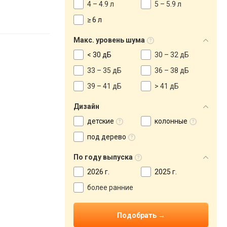
4 – 4.9 л
5 – 5.9 л
≥ 6 л
Макс. уровень шума
< 30 дБ
30 – 32 дБ
33 – 35 дБ
36 – 38 дБ
39 – 41 дБ
> 41 дБ
Дизайн
детские
колонные
под дерево
По году выпуска
2026 г.
2025 г.
более ранние