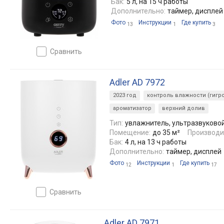
Бак:
5 л, на 15 ч работы
Дополнительно:
таймер, дисплей
Фото
Инструкции
Где купить
13
1
3
сравнить
Adler AD 7972
2023 год
контроль влажности (гигро
ароматизатор
верхний долив
Тип:
увлажнитель, ультразвуково
Помещение:
до 35 м²
Производи
Бак:
4 л, на 13 ч работы
Дополнительно:
таймер, дисплей
Фото
Инструкции
Где купить
12
1
17
сравнить
Adler AD 7971