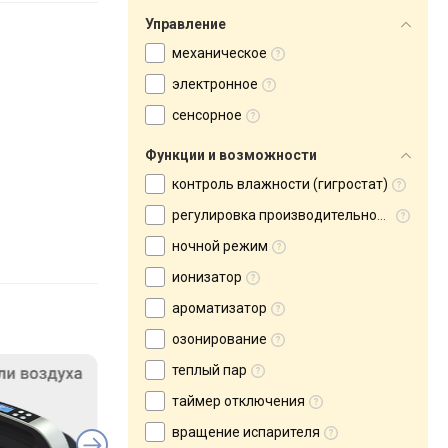
Управление
механическое
электронное
сенсорное
Функции и возможности
контроль влажности (гигростат)
регулировка производительности
ночной режим
ионизатор
ароматизатор
озонирование
теплый пар
таймер отключения
вращение испарителя