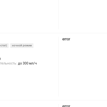
error
стат)
ночной режим
й
тельность:
до 300 мл/ч
error