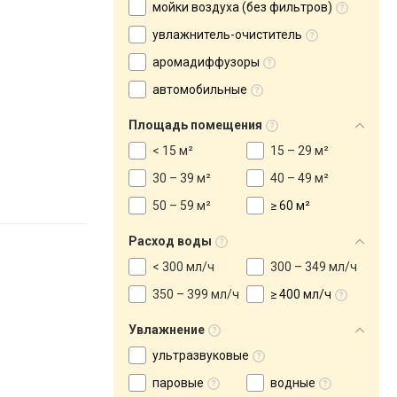
мойки воздуха (без фильтров)
увлажнитель-очиститель
аромадиффузоры
автомобильные
Площадь помещения
< 15 м²
15 – 29 м²
30 – 39 м²
40 – 49 м²
50 – 59 м²
≥ 60 м²
Расход воды
< 300 мл/ч
300 – 349 мл/ч
350 – 399 мл/ч
≥ 400 мл/ч
Увлажнение
ультразвуковые
паровые
водные