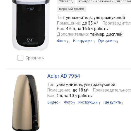
2022 год
контроль влажности (гигростат
верхний долив
Тип:
увлажнитель, ультразвуковой
Помещение:
до 35 м²
Производител
Бак:
4.6 л, на 16.5 ч работы
Дополнительно:
таймер, дисплей
Фото
Инструкции
Где купить
11
1
4
сравнить
Adler AD 7954
Тип:
увлажнитель, ультразвуковой
Помещение:
до 18 м²
Производительност
Бак:
1 л, на 10 ч работы
Видео
Фото
Инструкции
Где купить
1
2
1
2