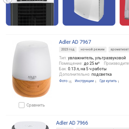
Adler AD 7967
2023 год
ночной режим
ароматиза
Тип:
увлажнитель, ультразвуковой
Помещение:
до 25 м²
Производите
Бак:
0.13 л, на 5 ч работы
Дополнительно:
подсветка
Фото
Инструкции
Где купить
15
1
1
сравнить
Adler AD 7966