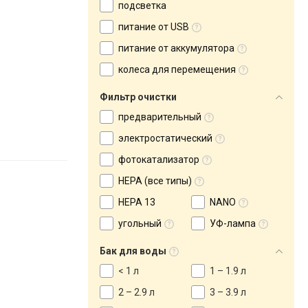
подсветка
питание от USB
питание от аккумулятора
колеса для перемещения
Фильтр очистки
предварительный
электростатический
фотокатализатор
HEPA (все типы)
HEPA 13
NANO
угольный
УФ-лампа
Бак для воды
< 1 л
1 – 1.9 л
2 – 2.9 л
3 – 3.9 л