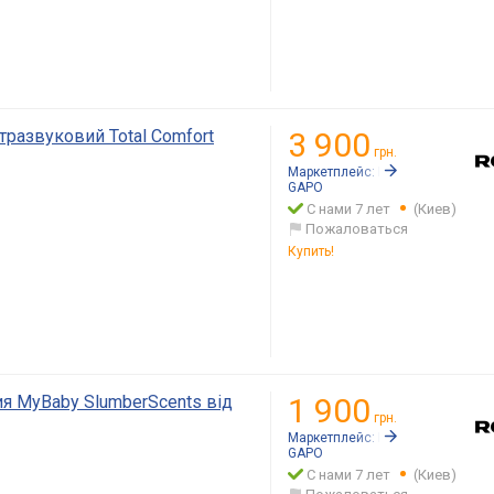
тразвуковий Total Comfort
3 900
грн.
Маркетплейс:
Rozetka.ua
GAPO
С нами 7 лет
(Киев)
Пожаловаться
Купить!
я MyBaby SlumberScents від
1 900
грн.
Маркетплейс:
Rozetka.ua
GAPO
С нами 7 лет
(Киев)