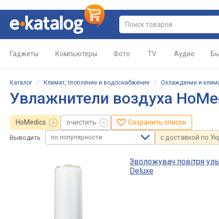
Гаджеты
Компьютеры
Фото
TV
Аудио
Бы
Каталог
/
Климат, отопление и водоснабжение
/
Охлаждение и клим
Увлажнители воздуха HoMe
HoMedics
очистить
Сохранить список
по популярности
с доставкой по У
Выводить
Зволожувач повітря уль
Deluxe