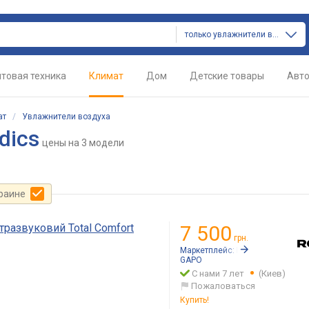
только увлажнители воздуха
товая техника
Климат
Дом
Детские товары
Авт
ат
/
Увлажнители воздуха
dics
цены
на 3 модели
краине
тразвуковий Total Comfort
7 500
грн.
Маркетплейс:
Rozetka.ua
GAPO
С нами 7 лет
(Киев)
Пожаловаться
Купить!