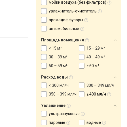
мойки воздуха (без фильтров)
увлажнитель-очиститель
аромадиффузоры
автомобильные
Площадь помещения
< 15 м²
15 – 29 м²
30 – 39 м²
40 – 49 м²
50 – 59 м²
≥ 60 м²
Расход воды
< 300 мл/ч
300 – 349 мл/ч
350 – 399 мл/ч
≥ 400 мл/ч
Увлажнение
ультразвуковые
паровые
водные