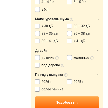
4 – 4.9 л
5 – 5.9 л
≥ 6 л
Макс. уровень шума
< 30 дБ
30 – 32 дБ
33 – 35 дБ
36 – 38 дБ
39 – 41 дБ
> 41 дБ
Дизайн
детские
колонные
под дерево
По году выпуска
2026 г.
2025 г.
более ранние