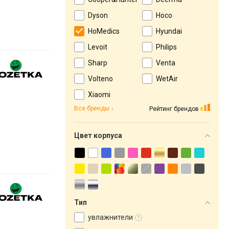
Dyson
Hoco
HoMedics
Hyundai
Levoit
Philips
Sharp
Venta
Volteno
WetAir
Xiaomi
Все бренды
Рейтинг брендов
Цвет корпуса
Тип
увлажнители