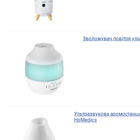
Зволожувач повітря уль
Ультразвукова аромостанци
HoMedics