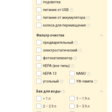
подсветка
питание от USB
питание от аккумулятора
колеса для перемещения
Фильтр очистки
предварительный
электростатический
фотокатализатор
HEPA (все типы)
HEPA 13
NANO
угольный
УФ-лампа
Бак для воды
< 1 л
1 – 1.9 л
2 – 2.9 л
3 – 3.9 л