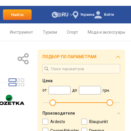
RU
Найти
Украина
Войти
о
Инструмент
Туризм
Спорт
Мода и аксессуары
ПОДБОР ПО ПАРАМЕТРАМ
Цена
от
до
грн.
Производители
Ardesto
Blaupunkt
Cooper&Hunter
Deerma