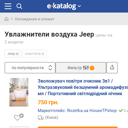
Охлаждение и климат
Искали
раньше
Увлажнители воздуха Jeep
цены
на
2 модели
Jeep
очистить
по популярности
Фильтр
1
Сортировать
Зволожувач повітря очисник 3в1 /
п
Ультразвуковий безшумний аромадифуз
о
мл / Портативний світлодіодний нічник
п
750
грн.
о
п
Маркетплейс: Rozetka.ua HouseTPshop
С 
у
(Киев)
л
я