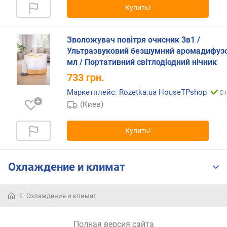
Купить!
р
н
о
Зволожувач повітря очисник 3в1 /
с
Ультразвуковий безшумний аромадифуз
т
и
мл / Портативний світлодіодний нічник
733
грн.
о
Маркетплейс: Rozetka.ua HouseTPshop
С 
т
д
(Киев)
е
ш
Купить!
е
в
ы
Охлаждение и климат
х
к
д
Охлаждение и климат
о
р
о
Полная версия сайта