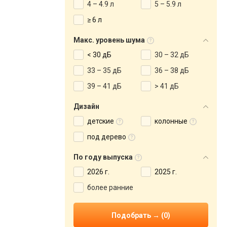
4 – 4.9 л
5 – 5.9 л
≥ 6 л
Макс. уровень шума
< 30 дБ
30 – 32 дБ
33 – 35 дБ
36 – 38 дБ
39 – 41 дБ
> 41 дБ
Дизайн
детские
колонные
под дерево
По году выпуска
2026 г.
2025 г.
более ранние