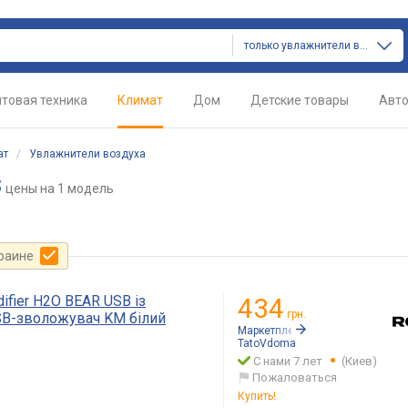
только увлажнители воздуха
товая техника
Климат
Дом
Детские товары
Авт
ат
/
Увлажнители воздуха
s
цены
на 1 модель
краине
ifier H2O BEAR USB із
434
грн.
SB-зволожувач KM білий
Маркетплейс:
Rozetka.ua
TatoVdoma
С нами 7 лет
(Киев)
Пожаловаться
Купить!