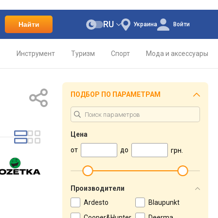
RU
Найти
Украина
Войти
о
Инструмент
Туризм
Спорт
Мода и аксессуары
ПОДБОР ПО ПАРАМЕТРАМ
Цена
от
до
грн.
Производители
Ardesto
Blaupunkt
Cooper&Hunter
Deerma