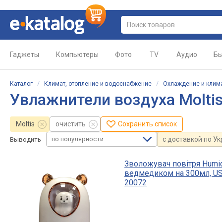
Гаджеты
Компьютеры
Фото
TV
Аудио
Бы
Каталог
/
Климат, отопление и водоснабжение
/
Охлаждение и клим
Увлажнители воздуха Molti
Moltis
очистить
Сохранить список
по популярности
с доставкой по У
Выводить
Зволожувач повітря Humid
ведмедиком на 300мл, U
20072