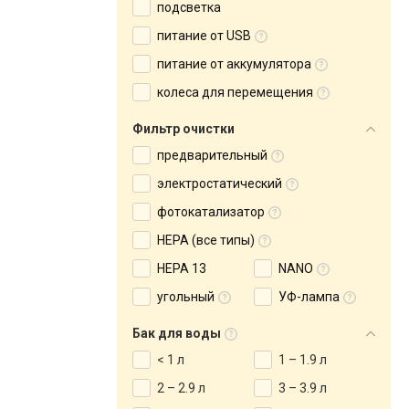
подсветка
питание от USB
питание от аккумулятора
колеса для перемещения
Фильтр очистки
предварительный
электростатический
фотокатализатор
HEPA (все типы)
HEPA 13
NANO
угольный
УФ-лампа
Бак для воды
< 1 л
1 – 1.9 л
2 – 2.9 л
3 – 3.9 л