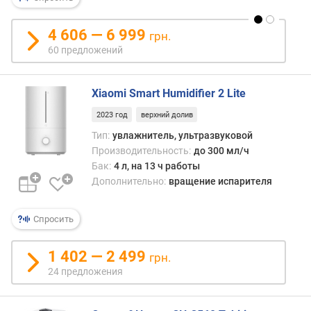
в
л
е
4 606 — 6 999
грн.
н
60 предложений
и
я
Xiaomi Smart Humidifier 2 Lite
п
2023 год
верхний долив
о
к
Тип:
увлажнитель, ультразвуковой
о
Производительность:
до 300 мл/ч
л
Бак:
4 л, на 13 ч работы
и
Дополнительно:
вращение испарителя
ч
е
Спросить
с
т
в
1 402 — 2 499
грн.
у
24 предложения
п
р
е