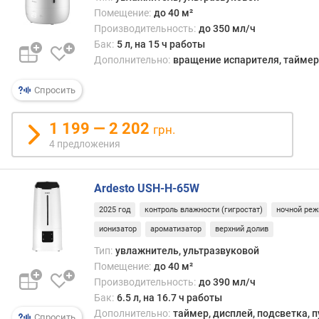
е
Помещение:
до 40 м²
щ
Производительность:
до 350 мл/ч
е
Бак:
5 л, на 15 ч работы
н
Дополнительно:
вращение испарителя, таймер
и
я
Спросить
(
о
1 199 — 2 202
грн.
ч
4 предложения
и
щ
е
Ardesto USH-H-65W
н
и
2025 год
контроль влажности (гигростат)
ночной ре
е
ионизатор
ароматизатор
верхний долив
)
(
Тип:
увлажнитель, ультразвуковой
м
Помещение:
до 40 м²
²
Производительность:
до 390 мл/ч
)
Бак:
6.5 л, на 16.7 ч работы
Дополнительно:
таймер, дисплей, подсветка, п
Спросить