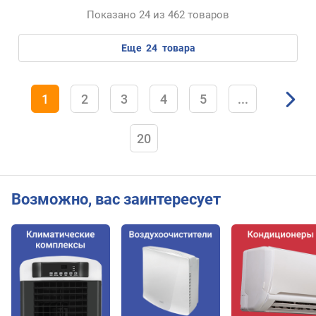
)
Показано 24 из 462 товаров
еще
24
товара
1
2
3
4
5
...
20
Возможно, вас заинтересует