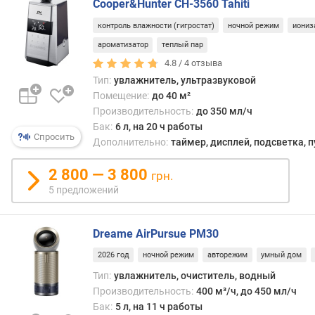
Cooper&Hunter CH-3560 Tahiti
д
л
контроль влажности (гигростат)
ночной режим
иониз
о
ароматизатор
теплый пар
ж
4.8 /
4
отзыва
е
Тип:
увлажнитель, ультразвуковой
н
Помещение:
до 40 м²
и
Производительность:
до 350 мл/ч
й
Бак:
6 л, на 20 ч работы
Спросить
Дополнительно:
таймер, дисплей, подсветка, п
у
2 800 — 3 800
в
грн.
л
5 предложений
а
ж
н
Dreame AirPursue PM30
е
2026 год
ночной режим
авторежим
умный дом
н
Тип:
увлажнитель, очиститель, водный
и
е
Производительность:
400 м³/ч, до 450 мл/ч
Бак:
5 л, на 11 ч работы