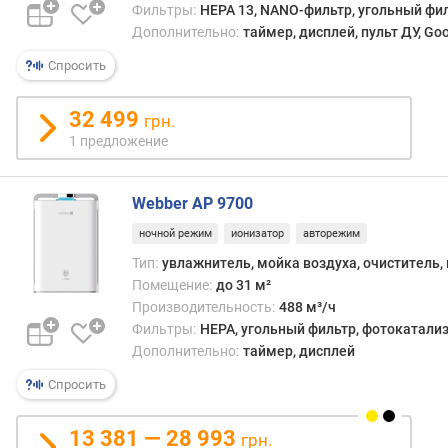
п
Фильтры:
HEPA 13, NANO-фильтр, угольный фи
л
Дополнительно:
таймер, дисплей, пульт ДУ, Goo
о
Спросить
щ
а
д
32 499
грн.
ь
1 предложение
п
о
м
Webber AP 9700
е
ночной режим
ионизатор
авторежим
щ
е
Тип:
увлажнитель, мойка воздуха, очиститель,
н
Помещение:
до 31 м²
и
Производительность:
488 м³/ч
я
Фильтры:
HEPA, угольный фильтр, фотокатали
(
Дополнительно:
таймер, дисплей
у
Спросить
в
л
а
13 381 — 28 993
грн.