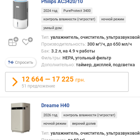
Philips AC3420/10
а
2024 год
PureProtect 3400
с
х
контроль влажности (гигростат)
ночной режим
о
умный дом
д
Тип:
увлажнитель, очиститель, ультразвуковой
в
о
Производительность:
300 м³/ч, до 650 мл/ч
д
Бак:
3.2 л, на 4.9 ч работы
ы
Фильтры:
HEPA, угольный фильтр
Спросить
(
Дополнительно:
таймер, дисплей, подсветка
м
л
12 664 — 17 225
грн.
/
51 предложение
ч
)
Dreame H40
о
2026 год
контроль влажности (гигростат)
б
ъ
ночной режим
верхний долив
е
Тип:
увлажнитель, очиститель, ультразвуковой
м
Помещение:
до 60 м²