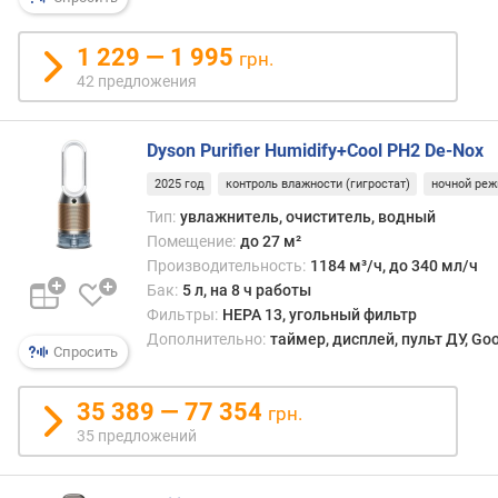
H
E
1 229 — 1 995
P
грн.
A
42 предложения
-
ф
и
Dyson Purifier Humidify+Cool PH2 De-Nox
л
2025 год
контроль влажности (гигростат)
ночной ре
ь
т
Тип:
увлажнитель, очиститель, водный
р
Помещение:
до 27 м²
Производительность:
1184 м³/ч, до 340 мл/ч
у
Бак:
5 л, на 8 ч работы
п
Фильтры:
HEPA 13, угольный фильтр
р
Дополнительно:
таймер, дисплей, пульт ДУ, Goog
Спросить
а
в
л
35 389 — 77 354
грн.
е
35 предложений
н
и
е