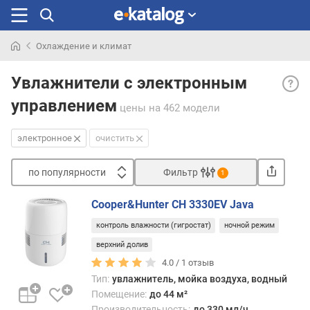
Охлаждение и климат
Искали
Элек
раньше
Увлажнители с электронным
— эл
управлением
управ
цены
на 462 модели
в
отли
электронное
очистить
от
механ
по популярности
Фильтр
1
кото
Сортировать
напр
Cooper&Hunter CH 3330EV Java
возде
п
на
контроль влажности (гигростат)
ночной режим
о
рабо
п
верхний долив
часть
о
4.0 /
1
отзыв
прибо
п
Тип:
увлажнитель, мойка воздуха, водный
подае
у
Помещение:
до 44 м²
сигна
л
Производительность:
до 330 мл/ч