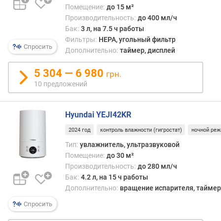
т
Помещение:
до 15 м²
е
Производительность:
до 400 мл/ч
л
Бак:
3 л, на 7.5 ч работы
ь
Фильтры:
HEPA, угольный фильтр
н
Спросить
Дополнительно:
таймер, дисплей
о
с
5 304 — 6 980
грн.
т
10 предложений
ь
(
м
Hyundai YEJI42KR
³
/
2024 год
контроль влажности (гигростат)
ночной ре
ч
Тип:
увлажнитель, ультразвуковой
)
Помещение:
до 30 м²
Производительность:
до 280 мл/ч
в
Бак:
4.2 л, на 15 ч работы
р
Дополнительно:
вращение испарителя, таймер,
е
м
Спросить
я