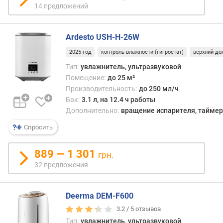
ж
14 предложений
н
е
н
Ardesto USH-H-26W
и
е
2025 год
контроль влажности (гигростат)
верхний до
)
Тип:
увлажнитель, ультразвуковой
(
Помещение:
до 25 м²
м
Производительность:
до 250 мл/ч
²
Бак:
3.1 л, на 12.4 ч работы
)
Дополнительно:
вращение испарителя, таймер
п
Спросить
л
о
889 — 1 301
грн.
щ
32 предложения
а
д
ь
Deerma DEM-F600
п
о
3.2 /
5
отзывов
м
Тип:
увлажнитель, ультразвуковой