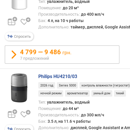
Тип:
увлажнитель, водный
Помещение:
до 20 м²
п
Производительность:
до 400 мл/ч
о
Бак:
4 л, на 10 ч работы
о
Дополнительно:
таймер, дисплей, Google Assis
т
з
Спросить
ы
в
4 799 — 9 486
а
грн.
м
7 предложений
п
о
Philips HU4210/03
д
2026 год
Series 5000
контроль влажности (гигростат)
а
ночной режим
ароматизатор
умный дом
тихий
т
е
Тип:
увлажнитель, водный
д
Помещение:
до 44 м²
о
Производительность:
до 300 мл/ч
б
Бак:
3.5 л, на 11.6 ч работы
а
Дополнительно:
дисплей, Google Assistant и A
Спросить