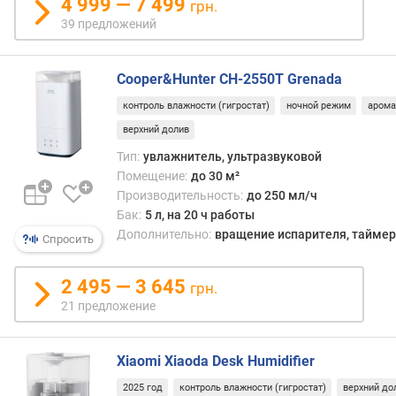
о
4 999 — 7 499
грн.
в
39 предложений
е
н
ь
Cooper&Hunter CH-2550T Grenada
ш
контроль влажности (гигростат)
ночной режим
арома
у
м
верхний долив
а
Тип:
увлажнитель, ультразвуковой
(
Помещение:
до 30 м²
д
Производительность:
до 250 мл/ч
Б
Бак:
5 л, на 20 ч работы
)
Дополнительно:
вращение испарителя, таймер,
Спросить
м
а
2 495 — 3 645
грн.
к
21 предложение
с
.
у
Xiaomi Xiaoda Desk Humidifier
р
о
2025 год
контроль влажности (гигростат)
верхний до