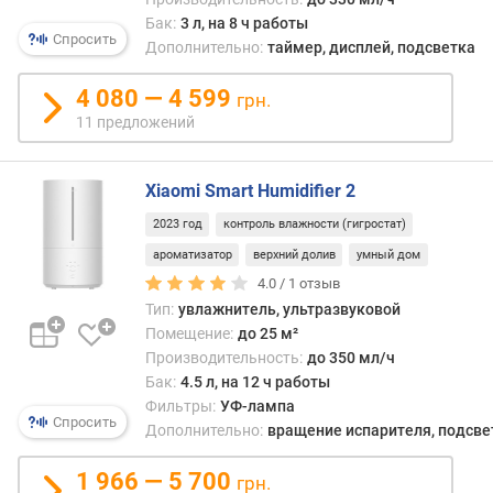
на
я
упра
Бак:
3 л, на 8 ч работы
р
Спросить
схему
Дополнительно:
таймер, дисплей, подсветка
н
а
о
уже
4 080 — 4 599
грн.
с
она
11 предложений
т
соот
и
обра
изме
Xiaomi Smart Humidifier 2
о
пара
т
2023 год
контроль влажности (гигростат)
рабо
д
устро
ароматизатор
верхний долив
умный дом
е
При
ш
4.0 /
1
отзыв
элек
е
Тип:
увлажнитель, ультразвуковой
упра
в
Помещение:
до 25 м²
можн
ы
Производительность:
до 350 мл/ч
пред
х
Бак:
4.5 л, на 12 ч работы
разл
к
Фильтры:
УФ-лампа
допо
д
Спросить
Дополнительно:
вращение испарителя, подсве
возм
о
(тайм
р
1 966 — 5 700
грн.
гигро