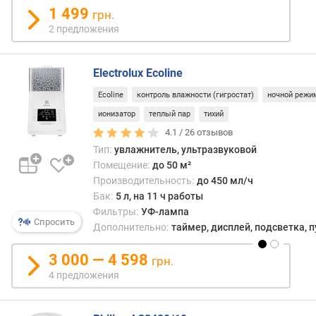
н
1 499
грн.
е
2 предложения
п
р
е
Electrolux Ecoline
р
ы
Ecoline
контроль влажности (гигростат)
ночной режи
в
ионизатор
теплый пар
тихий
н
4.1 /
26
отзывов
о
Тип:
увлажнитель, ультразвуковой
й
р
Помещение:
до 50 м²
а
Производительность:
до 450 мл/ч
б
Бак:
5 л, на 11 ч работы
о
Фильтры:
УФ-лампа
Спросить
т
Дополнительно:
таймер, дисплей, подсветка, п
ы
(
3 000 — 4 598
грн.
ч
4 предложения
)
р