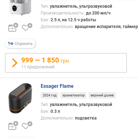
в
Тип:
увлажнитель, ультразвуковой
е
Производительность:
до 200 мл/ч
н
Бак:
2.5 л, на 12.5 ч работы
ь
Дополнительно:
вращение испарителя, таймер
ш
у
м
Спросить
а
(
999 — 1 850
грн.
д
11 предложений
Б
)
Essager Flame
м
о
2024 год
ароматизатор
верхний долив
щ
Тип:
увлажнитель, ультразвуковой
н
Бак:
0.3 л
о
Дополнительно:
подсветка
с
т
ь