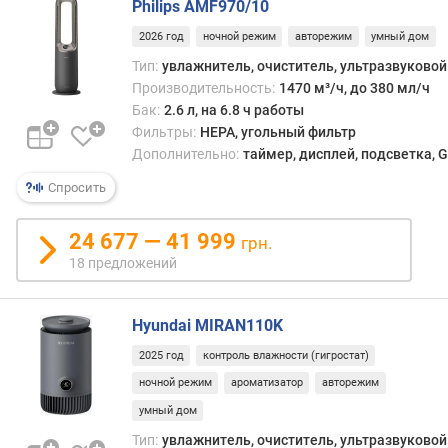
Philips AMF970/10
с
2026 год
ночной режим
авторежим
умный дом
о
с
Тип:
увлажнитель, очиститель, ультразвуковой
м
Производительность:
1470 м³/ч, до 380 мл/ч
а
Бак:
2.6 л, на 6.8 ч работы
р
Фильтры:
HEPA, угольный фильтр
т
Дополнительно:
таймер, дисплей, подсветка, G
ф
о
Спросить
н
а
24 677 — 41 999
грн.
18 предложений
п
р
о
Hyundai MIRAN110K
и
з
2025 год
контроль влажности (гигростат)
в
ночной режим
ароматизатор
авторежим
о
умный дом
д
и
Тип:
увлажнитель, очиститель, ультразвуковой