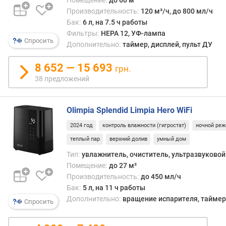
б
Производительность:
120 м³/ч, до 800 мл/ч
а
Бак:
6 л, на 7.5 ч работы
к
Фильтры:
HEPA 12, УФ-лампа
а
Спросить
Дополнительно:
таймер, дисплей, пульт ДУ
д
л
8 652 — 15 693
я
грн.
в
38 предложений
о
д
Olimpia Splendid Limpia Hero WiFi
ы
(
2024 год
контроль влажности (гигростат)
ночной ре
л
теплый пар
верхний долив
умный дом
)
Тип:
увлажнитель, очиститель, ультразвуковой
м
Помещение:
до 27 м²
и
Производительность:
до 450 мл/ч
н
Бак:
5 л, на 11 ч работы
.
Дополнительно:
вращение испарителя, таймер,
Спросить
у
р