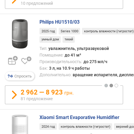
о
10 предложений
доп.
г
режи
и
и
м
Philips HU1510/03
т.п.)
и
о
2025 год
Series 1000
контроль влажности (гигростат)
очен
т
умный дом
тихий
точн
д
настр
Тип:
увлажнитель, ультразвуковой
о
отде
Помещение:
до 41 м²
р
пара
Производительность:
до 275 мл/ч
о
работ
Бак:
3 л, на 10.9 ч работы
г
одна
Дополнительно:
вращение испарителя, дисплей,
и
Спросить
такое
х
упра
к
2 962 — 8 923
слож
грн.
д
и
81 предложение
е
доро
ш
механ
е
Xiaomi Smart Evaporative Humidifier
в
ы
2024 год
контроль влажности (гигростат)
верхний до
м