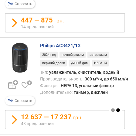
п
Спросить
о
т
447 — 875
грн.
р
14 предложений
е
б
л
Philips AC3421/13
е
н
2024 год
ночной режим
авторежим
и
верхний долив
умный дом
HEPA 13
я
(
Тип:
увлажнитель, очиститель, водный
В
Производительность:
300 м³/ч, до 650 мл/ч
т
Фильтры:
HEPA 13, угольный фильтр
)
Дополнительно:
таймер, дисплей
Спросить
в
е
12 637 — 17 237
с
грн.
(
48 предложений
к
г