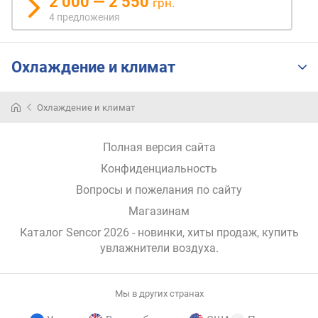
2 000 — 2 550
грн.
л
4 предложения
е
н
и
Охлаждение и климат
я
п
Охлаждение и климат
о
к
о
Полная версия сайта
л
Конфиденциальность
и
ч
Вопросы и пожелания по сайту
е
Магазинам
с
т
Каталог Sencor 2026
- новинки, хиты продаж,
купить
в
увлажнители воздуха
.
у
п
р
Мы в других странах
е