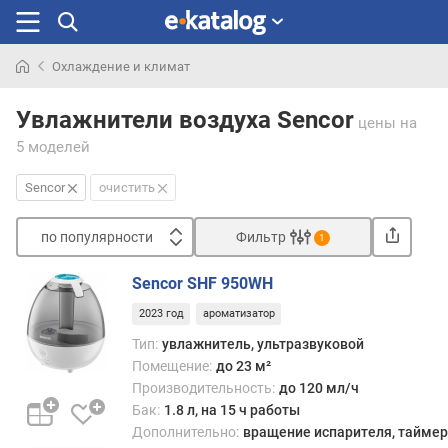
Охлаждение и климат
Искали
раньше
Увлажнители воздуха Sencor
цены
на
5 моделей
Sencor
очистить
по популярности
Фильтр
1
Сортировать
Sencor SHF 950WH
п
2023 год
ароматизатор
о
п
Тип:
увлажнитель, ультразвуковой
о
Помещение:
до 23 м²
п
Производительность:
до 120 мл/ч
у
Бак:
1.8 л, на 15 ч работы
л
Дополнительно:
вращение испарителя, таймер
я