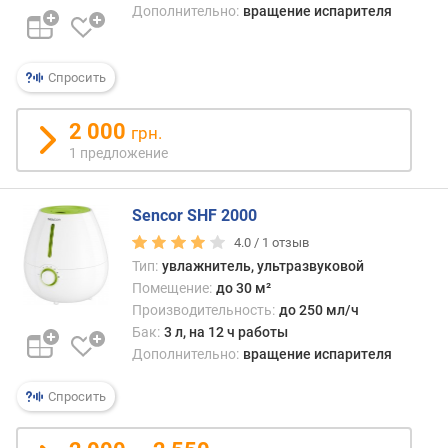
Дополнительно:
вращение испарителя
п
о
о
Спросить
т
з
ы
2 000
грн.
в
1 предложение
а
м
Sencor SHF 2000
п
4.0 /
1
отзыв
о
Тип:
увлажнитель, ультразвуковой
д
Помещение:
до 30 м²
а
Производительность:
до 250 мл/ч
т
Бак:
3 л, на 12 ч работы
е
Дополнительно:
вращение испарителя
д
о
Спросить
б
а
в