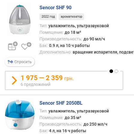
г
Sencor SHF 90
и
м
2022 год
ароматизатор
Тип:
увлажнитель, ультразвуковой
о
Помещение:
до 18 м²
т
Производительность:
до 90 мл/ч
д
Бак:
0.9 л, на 10 ч работы
о
Дополнительно:
вращение испарителя, подсве
р
о
Спросить
г
и
1 975 — 2 359
х
грн.
к
6 предложений
д
е
ш
Sencor SHF 2050BL
е
Тип:
увлажнитель, ультразвуковой
в
Помещение:
до 35 м²
ы
Производительность:
до 250 мл/ч
м
Бак:
4 л, на 16 ч работы