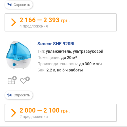
р
Спросить
н
о
2 166 — 2 393
грн.
с
4 предложения
т
и
Sencor SHF 920BL
о
Тип:
увлажнитель, ультразвуковой
т
Помещение:
до 20 м²
д
е
Производительность:
до 300 мл/ч
ш
Бак:
2.2 л, на 6 ч работы
е
в
ы
х
Спросить
к
д
2 000 — 2 100
грн.
о
2 предложения
р
о