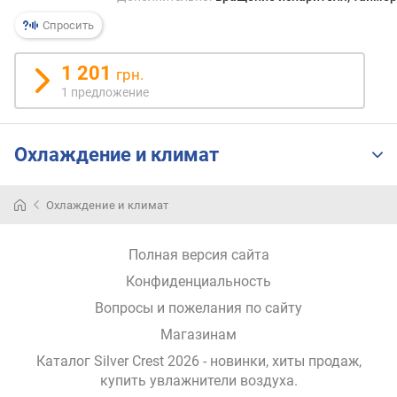
я
р
Спросить
н
о
1 201
грн.
с
1 предложение
т
и
Охлаждение и климат
о
т
д
Охлаждение и климат
е
ш
е
Полная версия сайта
в
Конфиденциальность
ы
х
Вопросы и пожелания по сайту
к
Магазинам
д
о
Каталог Silver Crest 2026
- новинки, хиты продаж,
р
купить увлажнители воздуха
.