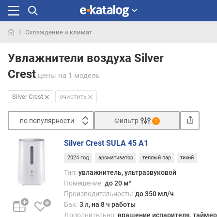
Охлаждение и климат
Искали
раньше
Увлажнители воздуха Silver
Crest
цены
на 1 модель
Silver Crest
очистить
по популярности
Фильтр
1
Сортировать
Silver Crest SULA 45 A1
п
2024 год
ароматизатор
теплый пар
тихий
о
п
Тип:
увлажнитель, ультразвуковой
о
Помещение:
до 20 м²
п
Производительность:
до 350 мл/ч
у
Бак:
3 л, на 8 ч работы
л
Дополнительно:
вращение испарителя, таймер