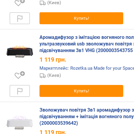
(Киев)
E
P
A
Купить!
-
ф
и
Аромадифузор з імітацією вогняного пол
л
ультразвуковий usb зволожувач повітря з
ь
підсвічуванням 3в1 VHG (2000003543755
т
1 119
грн.
р
Маркетплейс: Rozetka.ua Made for your Spac
у
(Киев)
п
р
Купить!
а
в
л
Зволожувач повітря 3в1 аромадифузор з
е
підсвічуванням + імітація вогняного пол
н
(2000003539642)
и
е
1 119
грн.