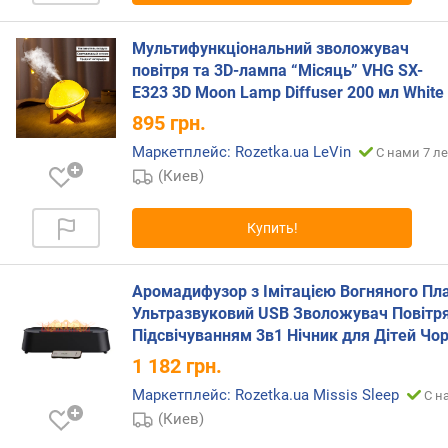
н
е
Мультифункціональний зволожувач
н
повітря та 3D-лампа “Місяць” VHG SX-
и
E323 3D Moon Lamp Diffuser 200 мл White
е
)
895
грн.
(
Маркетплейс: Rozetka.ua LeVin
С нами 7 ле
м
(Киев)
²
)
Купить!
п
л
о
Аромадифузор з Імітацією Вогняного Пл
щ
Ультразвуковий USB Зволожувач Повітря
а
Підсвічуванням 3в1 Нічник для Дітей Чо
д
1 182
грн.
ь
п
Маркетплейс: Rozetka.ua Missis Sleep
С н
о
(Киев)
м