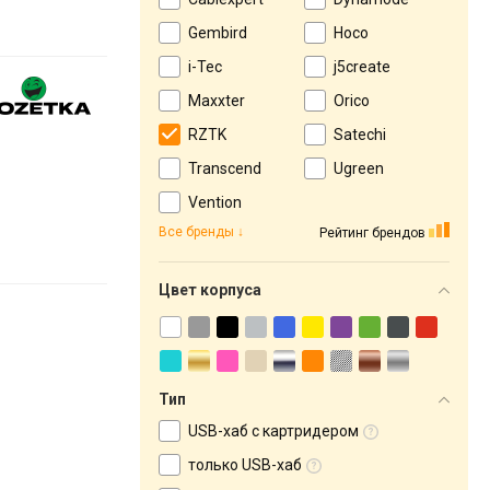
Gembird
Hoco
i-Tec
j5create
Maxxter
Orico
RZTK
Satechi
Transcend
Ugreen
Vention
Все бренды
Рейтинг брендов
Цвет корпуса
Тип
USB-хаб с картридером
только USB-хаб