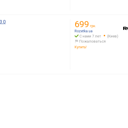
3.0
699
грн.
Rozetka.ua
С нами 7 лет
(Киев)
Пожаловаться
Купить!