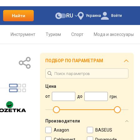
RU
Найти
Украина
Войти
о
Инструмент
Туризм
Спорт
Мода и аксессуары
ПОДБОР ПО ПАРАМЕТРАМ
Цена
от
до
грн.
Производители
Axagon
BASEUS
Cablexpert
Dynamode