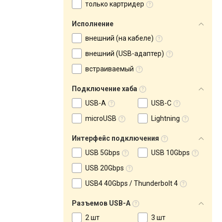
только картридер
Исполнение
внешний (на кабеле)
внешний (USB-адаптер)
встраиваемый
Подключение хаба
USB-A
USB-C
microUSB
Lightning
Интерфейс подключения
USB 5Gbps
USB 10Gbps
USB 20Gbps
USB4 40Gbps / Thunderbolt 4
Разъемов USB-A
2 шт
3 шт