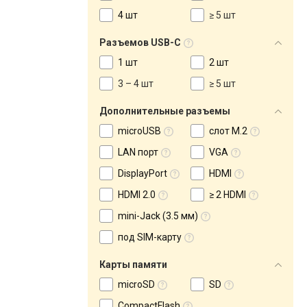
4 шт
≥ 5 шт
Разъемов USB-C
1 шт
2 шт
3 – 4 шт
≥ 5 шт
Дополнительные разъемы
microUSB
слот M.2
LAN порт
VGA
DisplayPort
HDMI
HDMI 2.0
≥ 2 HDMI
mini-Jack (3.5 мм)
под SIM-карту
Карты памяти
microSD
SD
CompactFlash