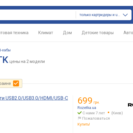
только картридеры и usb-хабы
товая техника
Климат
Дом
Детские товары
Авт
B-хабы
TK
цены
на 2 модели
краине
рти USB2.0/USB3.0/HDMI/USB-C
699
грн.
Rozetka.ua
С нами 7 лет
(Киев)
Пожаловаться
Купить!