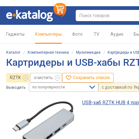
Гаджеты
Компьютеры
Фото
TV
Аудио
Бы
Каталог
/
Компьютерная техника
/
Мультимедиа
/
Картридеры и US
Картридеры и USB-хабы RZ
RZTK
очистить
Сохранить список
по популярности
с доставкой по У
Выводить
USB-хаб RZTK HUB 4 по