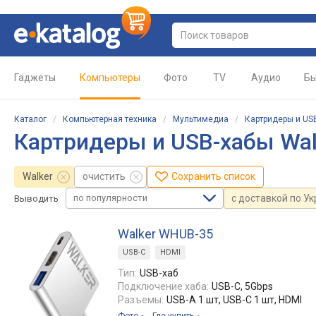
Гаджеты
Компьютеры
Фото
TV
Аудио
Бы
Каталог
/
Компьютерная техника
/
Мультимедиа
/
Картридеры и US
Картридеры и USB-хабы Wal
Walker
очистить
Сохранить список
по популярности
с доставкой по У
Выводить
Walker WHUB-35
USB-C
HDMI
Тип:
USB-хаб
Подключение хаба:
USB-C, 5Gbps
Разъемы:
USB-A 1 шт, USB-C 1 шт, HDMI