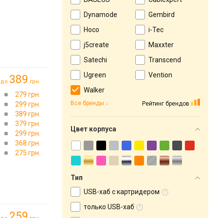
Dynamode
Gembird
Hoco
i-Tec
j5create
Maxxter
Satechi
Transcend
Ugreen
Vention
389
до
грн.
Walker
279 грн.
Все бренды
Рейтинг брендов
299 грн.
389 грн.
379 грн.
Цвет корпуса
299 грн.
368 грн.
275 грн.
Тип
USB-хаб с картридером
только USB-хаб
259