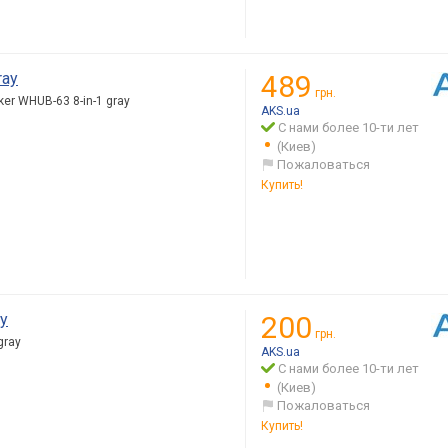
ray
489
грн.
er WHUB-63 8-in-1 gray
AKS.ua
С нами более 10-ти лет
(Киев)
Пожаловаться
Купить!
ay
200
грн.
gray
AKS.ua
С нами более 10-ти лет
(Киев)
Пожаловаться
Купить!