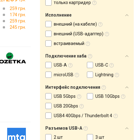
до
грн.
только картридер
259 грн.
174 грн.
Исполнение
259 грн.
внешний (на кабеле)
245 грн.
внешний (USB-адаптер)
встраиваемый
Подключение хаба
USB-A
USB-C
microUSB
Lightning
Интерфейс подключения
USB 5Gbps
USB 10Gbps
USB 20Gbps
USB4 40Gbps / Thunderbolt 4
Разъемов USB-A
2 шт
3 шт