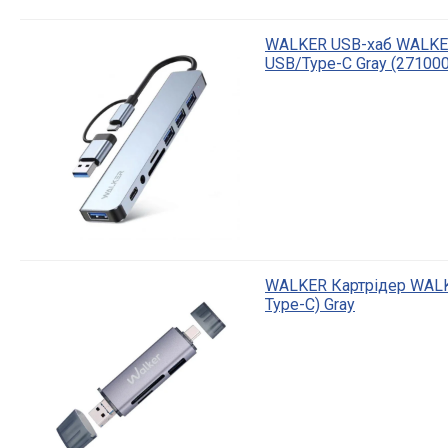
WALKER USB-хаб WALKE
USB/Type-C Gray (27100
WALKER Картрідер WALK
Type-C) Gray