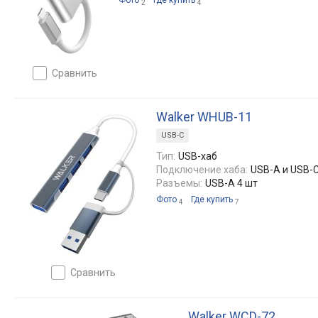
Фото
Где купить
2
4
сравнить
Walker WHUB-11
USB-C
Тип:
USB-хаб
Подключение хаба:
USB-A и USB-C
Разъемы:
USB-A 4 шт
Фото
Где купить
4
7
сравнить
Walker WCD-72