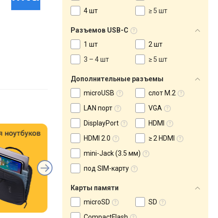
4 шт
≥ 5 шт
Разъемов USB-C
1 шт
2 шт
3 – 4 шт
≥ 5 шт
Дополнительные разъемы
microUSB
слот M.2
LAN порт
VGA
DisplayPort
HDMI
HDMI 2.0
≥ 2 HDMI
mini-Jack (3.5 мм)
под SIM-карту
Карты памяти
microSD
SD
CompactFlash