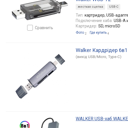
жесткая сцепка
USB-C
Тип:
картридер, USB-адапт
Подключение хаба:
USB-A 
Картридер:
SD, microSD
сравнить
Фото
Где купить
2
4
Walker Кардрідер 6в1
(вихід USB/Micro, Type-C)
WALKER USB-хаб WALKE