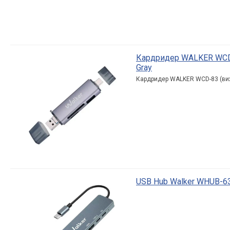
Кардридер WALKER WCD-8
Gray
Кардридер WALKER WCD-83 (вихі
USB Hub Walker WHUB-63