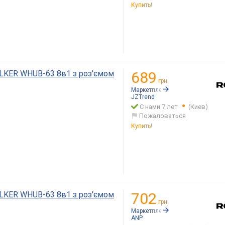
Купить!
LKER WHUB-63 8в1 з роз'ємом
689
грн.
Маркетплейс:
Rozetka.ua
JZTrend
С нами 7 лет
(Киев)
Пожаловаться
Купить!
LKER WHUB-63 8в1 з роз'ємом
702
грн.
Маркетплейс:
Rozetka.ua
ANP