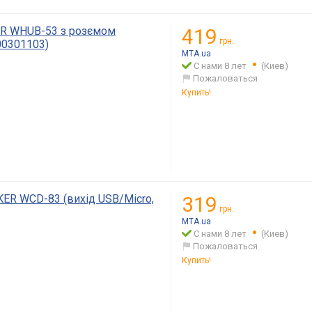
R WHUB-53 з розємом
419
грн.
00301103)
MTA.ua
С нами 8 лет
(Киев)
Пожаловаться
Купить!
ER WCD-83 (вихід USB/Micro,
319
грн.
MTA.ua
С нами 8 лет
(Киев)
Пожаловаться
Купить!