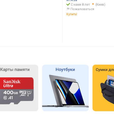
MTA.ua
С нами 8 лет
(Киев)
Пожаловаться
Купить!