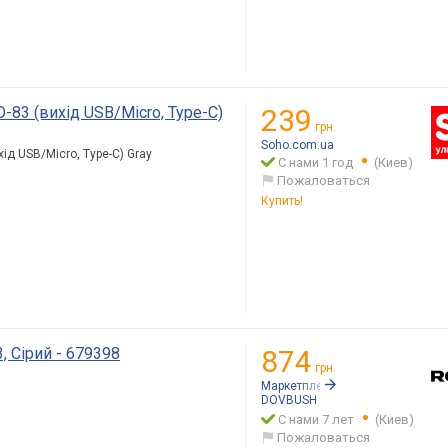
3 (вихід USB/Micro, Type-C)
239
грн.
Soho.com.ua
д USB/Micro, Type-C) Gray
С нами 1 год
(Киев)
Пожаловаться
Купить!
, Сірий - 679398
874
грн.
Маркетплейс:
Rozetka.ua
DOVBUSH
С нами 7 лет
(Киев)
Пожаловаться