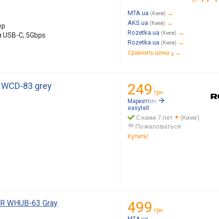
от
MTA.ua
→
(Киев)
AKS.ua
→
(Киев)
ер
Rozetka.ua
→
(Киев)
и USB-C, 5Gbps
Rozetka.ua
→
(Киев)
Сравнить цены
→
4
 WCD-83 grey
249
грн.
Маркетплейс:
Rozetka.ua
easytell
С нами 7 лет
(Киев)
Пожаловаться
Купить!
R WHUB-63 Gray
499
грн.