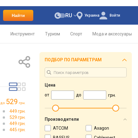
RU
Найти
Украина
Войти
о
Инструмент
Туризм
Спорт
Мода и аксессуары
ПОДБОР ПО ПАРАМЕТРАМ
Цена
от
до
грн.
529
до
грн.
449 грн.
529 грн.
Производители
449 грн.
ATCOM
Axagon
445 грн.
BASEUS
Cablexpert