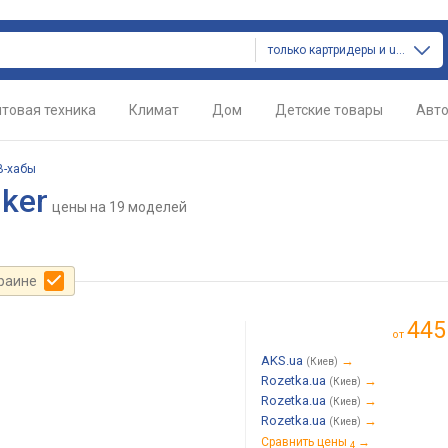
только картридеры и usb-хабы
товая техника
Климат
Дом
Детские товары
Авт
B-хабы
ker
цены
на 19 моделей
краине
445
от
AKS.ua
→
(Киев)
Rozetka.ua
→
(Киев)
Rozetka.ua
→
(Киев)
Rozetka.ua
→
(Киев)
Сравнить цены
→
4