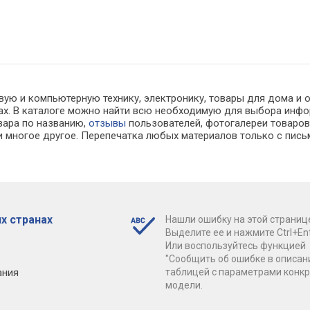
вую и компьютерную технику, электронику, товары для дома и 
инах. В каталоге можно найти всю необходимую для выбора ин
овара по названию,
отзывы
пользователей, фотогалереи товаров,
 многое другое. Перепечатка любых материалов только с пись
х странах
Нашли ошибку на этой страниц
Выделите ее и нажмите Ctrl+Ent
Или воспользуйтесь функцией
"Сообщить об ошибке в описан
ания
таблицей с параметрами конк
модели.