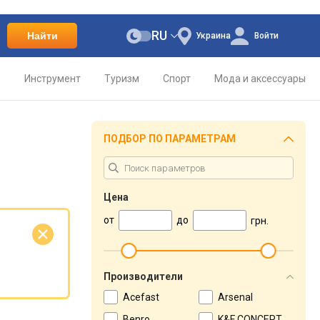
RU
Найти
Украина
Войти
о
Инструмент
Туризм
Спорт
Мода и аксессуары
ПОДБОР ПО ПАРАМЕТРАМ
Цена
от
до
грн.
е
Производители
Acefast
Arsenal
Benro
K&F CONCEPT