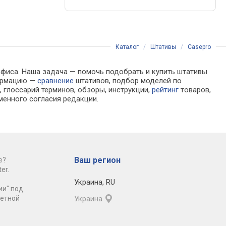
Каталог
/
Штативы
/
Casepro
офиса. Наша задача — помочь подобрать и купить штативы
формацию —
сравнение
штативов, подбор моделей по
 глоссарий терминов, обзоры, инструкции,
рейтинг
товаров,
менного согласия редакции.
Ваш регион
е?
er.
Украина
,
RU
ии" под
ретной
Украина