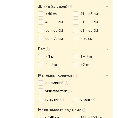
Длина (сложен)
≤ 40 см
41 – 45 см
46 – 50 см
51 – 55 см
56 – 60 см
61 – 65 см
66 – 70 см
> 70 см
Вес
< 1 кг
1 – 2 кг
2 – 3 кг
> 3 кг
Материал корпуса
алюминий
углепластик
пластик
сталь
Макс. высота подъема
≤ 140 см
141 – 150 см