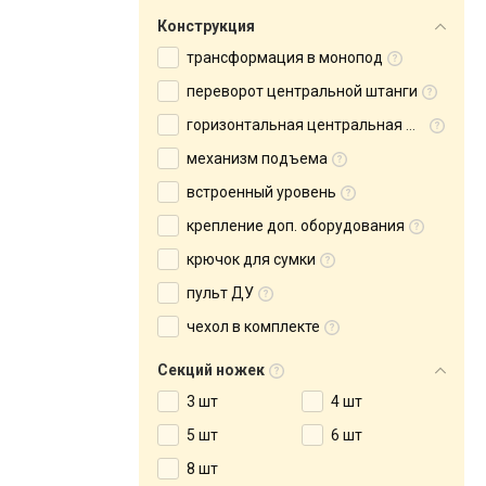
Конструкция
трансформация в монопод
переворот центральной штанги
горизонтальная центральная штанга
механизм подъема
встроенный уровень
крепление доп. оборудования
крючок для сумки
пульт ДУ
чехол в комплекте
Секций ножек
3 шт
4 шт
5 шт
6 шт
8 шт