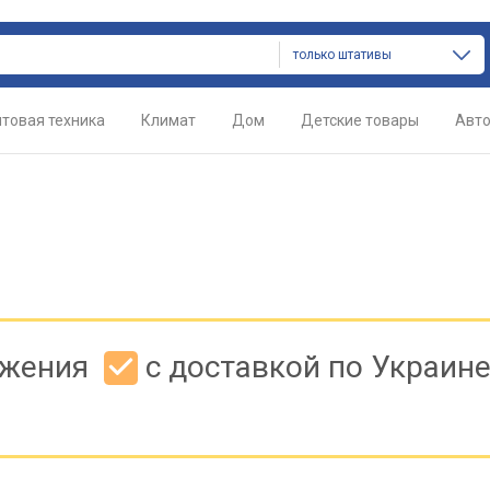
только штативы
товая техника
Климат
Дом
Детские товары
Авт
ожения
с доставкой по Украин