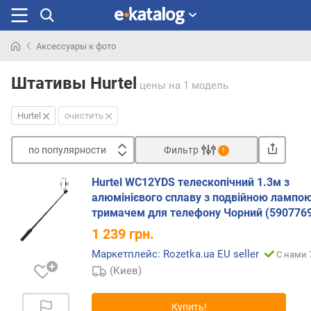
Аксессуары к фото
Искали
раньше
Штативы Hurtel
цены
на 1 модель
Hurtel
очистить
по популярности
Фильтр
1
Сортировать
Hurtel WC12YDS телескопічний 1.3м з
п
алюмінієвого сплаву з подвійною лампою
о
тримачем для телефону Чорний (590776
п
1 239
грн.
о
п
Маркетплейс: Rozetka.ua EU seller
С нами 
у
(Киев)
л
я
Купить!
р