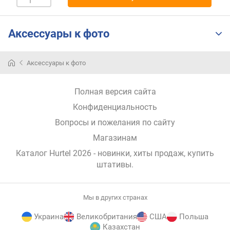
н
о
с
Аксессуары к фото
т
и
Аксессуары к фото
о
т
Полная версия сайта
д
е
Конфиденциальность
ш
Вопросы и пожелания по сайту
е
в
Магазинам
ы
Каталог Hurtel 2026
- новинки, хиты продаж,
купить
х
штативы
.
к
д
о
Мы в других странах
р
о
Украина
Великобритания
США
Польша
г
Казахстан