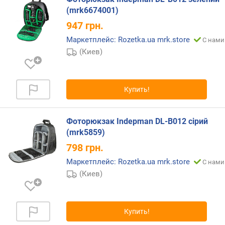
(mrk6674001)
947
грн.
Маркетплейс: Rozetka.ua mrk.store
С нами
(Киев)
Купить!
Фоторюкзак Indepman DL-B012 сірий
(mrk5859)
798
грн.
Маркетплейс: Rozetka.ua mrk.store
С нами
(Киев)
Купить!