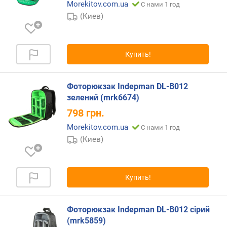
Morekitov.com.ua
С нами 1 год
п
(Киев)
о
о
т
з
Купить!
ы
в
а
Фоторюкзак Indepman DL-B012
м
зелений (mrk6674)
798
грн.
п
о
Morekitov.com.ua
С нами 1 год
д
(Киев)
а
т
е
Купить!
д
о
б
Фоторюкзак Indepman DL-B012 сірий
а
(mrk5859)
в