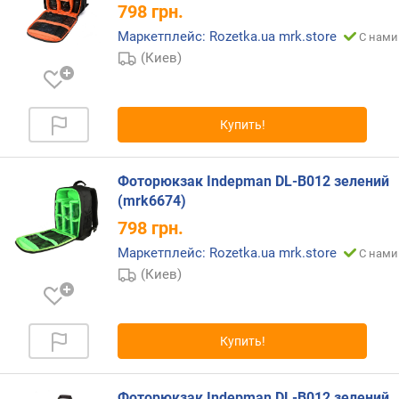
798
грн.
Маркетплейс: Rozetka.ua mrk.store
С нами
(Киев)
Купить!
Фоторюкзак Indepman DL-B012 зелений
(mrk6674)
798
грн.
Маркетплейс: Rozetka.ua mrk.store
С нами
(Киев)
Купить!
Фоторюкзак Indepman DL-B012 зелений