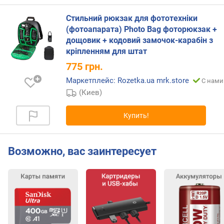
Стильний рюкзак для фототехніки
(фотоапарата) Photo Bag фоторюкзак +
дощовик + кодовий замочок-карабін з
кріпленням для штат
775
грн.
Маркетплейс: Rozetka.ua mrk.store
С нами
(Киев)
Купить!
Возможно, вас заинтересует