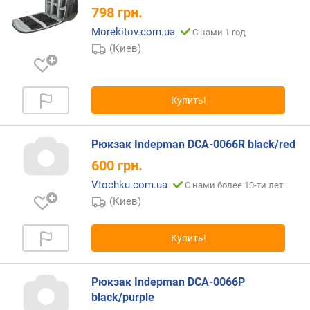
л
798
грн.
е
Morekitov.com.ua
С нами 1 год
н
(Киев)
и
я
п
Купить!
о
к
о
Рюкзак Indepman DCA-0066R black/red
л
600
грн.
и
ч
Vtochku.com.ua
С нами более 10-ти лет
е
(Киев)
с
т
Купить!
в
у
п
Рюкзак Indepman DCA-0066P
р
black/purple
е