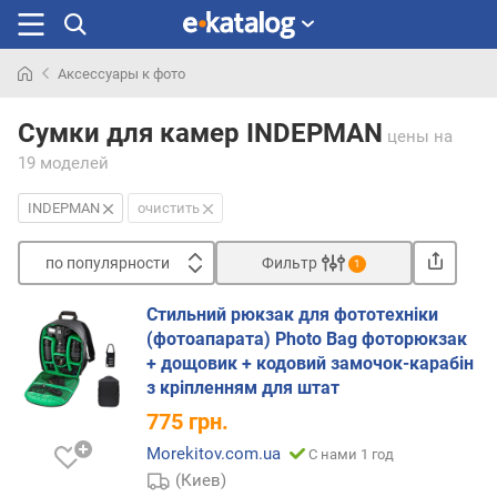
Аксессуары к фото
Искали
раньше
Сумки для камер INDEPMAN
цены
на
19 моделей
INDEPMAN
очистить
по популярности
Фильтр
1
Сортировать
Стильний рюкзак для фототехніки
п
(фотоапарата) Photo Bag фоторюкзак
о
+ дощовик + кодовий замочок-карабін
п
з кріпленням для штат
о
775
грн.
п
у
Morekitov.com.ua
С нами 1 год
л
(Киев)
я