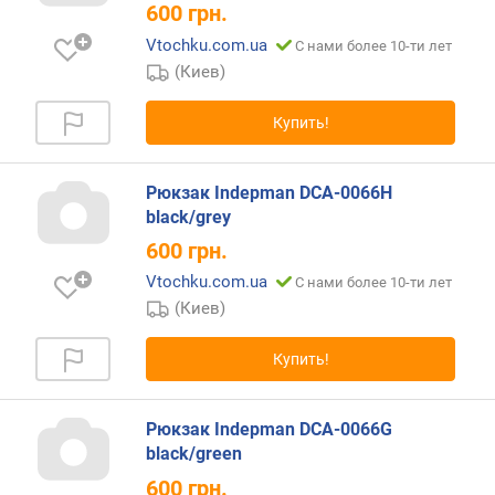
д
600
грн.
л
Vtochku.com.ua
С нами более 10-ти лет
о
(Киев)
ж
е
н
Купить!
и
й
Рюкзак Indepman DCA-0066H
black/grey
в
600
грн.
е
Vtochku.com.ua
с
С нами более 10-ти лет
(
(Киев)
г
)
Купить!
т
и
Рюкзак Indepman DCA-0066G
п
black/green
600
грн.
н