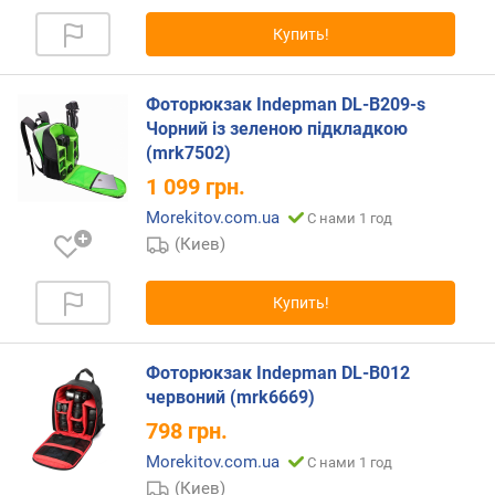
р
Купить!
н
о
с
Фоторюкзак Indepman DL-B209-s
т
Чорний із зеленою підкладкою
и
(mrk7502)
о
1 099
грн.
т
Morekitov.com.ua
С нами 1 год
д
(Киев)
е
ш
е
Купить!
в
ы
х
Фоторюкзак Indepman DL-B012
к
червоний (mrk6669)
д
798
грн.
о
р
Morekitov.com.ua
С нами 1 год
о
(Киев)