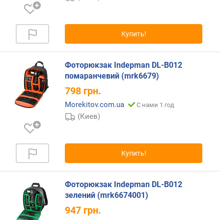
г
и
м
Купить!
о
т
Фоторюкзак Indepman DL-B012
д
помаранчевий (mrk6679)
о
р
798
грн.
о
Morekitov.com.ua
С нами 1 год
г
(Киев)
и
х
к
д
Купить!
е
ш
е
Фоторюкзак Indepman DL-B012
в
зелений (mrk6674001)
ы
947
грн.
м