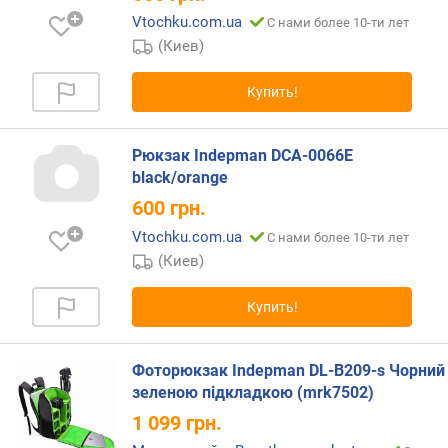
а
Vtochku.com.ua
С нами более 10-ти лет
з
(Киев)
н
а
Купить!
ч
е
н
Рюкзак Indepman DCA-0066E
и
black/orange
е
600
грн.
о
Vtochku.com.ua
С нами более 10-ти лет
б
(Киев)
ъ
е
Купить!
м
(
л
Фоторюкзак Indepman DL-B209-s Чорний 
)
зеленою підкладкою (mrk7502)
в
1 099
грн.
н