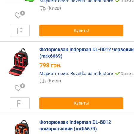
Маркетплейс: Rozetka.ua mrk.store
С нами
е
(Киев)
ш
н
и
е
Купить!
о
т
д
Фоторюкзак Indepman DL-B012 червоний
е
(mrk6669)
л
798
грн.
е
н
Маркетплейс: Rozetka.ua mrk.store
С нами
и
(Киев)
я
(
ш
т
Купить!
)
Фоторюкзак Indepman DL-B012
помаранчевий (mrk6679)