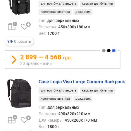
о
для ноутбука/планшета
карман для бутылки
г
и
крепление штатива
дождевик
м
Тип:
для зеркальных
Размеры:
450х300х180 мм
о
Вес:
1700 г
т
Спросить
д
о
р
2 899 — 4 568
грн.
о
20 предложений
г
и
х
Case Logic Viso Large Camera Backpack
к
для ноутбука/планшета
карман для бутылки
д
е
крепление штатива
дождевик
ш
Тип:
для зеркальных
е
Размеры:
490x320x210 мм
в
Для камеры:
450x260x170 мм
ы
Вес:
1800 г
м