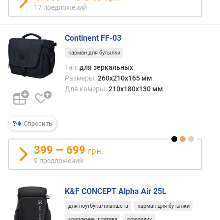
17 предложений
Continent FF-03
карман для бутылки
Тип:
для зеркальных
Размеры:
260x210x165 мм
Для камеры:
210x180x130 мм
Спросить
399 — 699
грн.
9 предложений
K&F CONCEPT Alpha Air 25L
для ноутбука/планшета
карман для бутылки
крепление штатива
дождевик