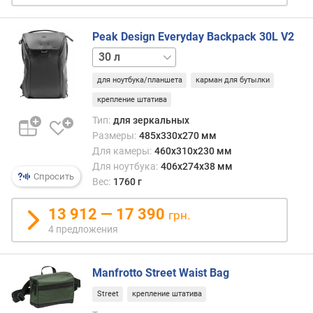
н
а
з
Peak Design Everyday Backpack 30L V2
н
20 л
а
ч
для ноутбука/планшета
карман для бутылки
е
крепление штатива
н
Тип:
для зеркальных
и
Размеры:
485x330x270 мм
е
Для камеры:
460x310x230 мм
о
Для ноутбука:
406x274x38 мм
Спросить
б
Вес:
1760 г
ъ
е
13 912 — 17 390
грн.
м
4 предложения
(
л
)
Manfrotto Street Waist Bag
Street
крепление штатива
в
н