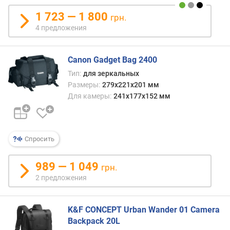
я
1 723 — 1 800
р
грн.
н
4 предложения
о
с
т
Canon Gadget Bag 2400
и
Тип:
для зеркальных
Размеры:
279x221x201 мм
о
Для камеры:
241x177x152 мм
т
д
е
ш
Спросить
е
в
989 — 1 049
ы
грн.
х
2 предложения
к
д
о
K&F CONCEPT Urban Wander 01 Camera
р
Backpack 20L