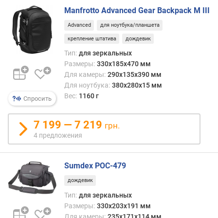
в
Manfrotto Advanced Gear Backpack M III
л
е
Advanced
для ноутбука/планшета
н
крепление штатива
дождевик
и
я
Тип:
для зеркальных
Размеры:
330x185x470 мм
п
Для камеры:
290x135x390 мм
о
Для ноутбука:
380x280x15 мм
к
Вес:
1160 г
Спросить
о
л
7 199 — 7 219
и
грн.
ч
4 предложения
е
с
т
Sumdex POC-479
в
дождевик
у
Тип:
для зеркальных
п
р
Размеры:
330x203x191 мм
е
Для камеры:
235х171х114 мм