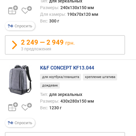
Тип:
для зеркальных
е
Размеры:
240x130x150 мм
ш
Для камеры:
190x70x120 мм
н
Вес:
300 г
и
Спросить
е
о
2 249 — 2 949
грн.
т
3 предложения
д
е
л
K&F CONCEPT KF13.044
е
н
для ноутбука/планшета
крепление штатива
и
дождевик
я
Тип:
для зеркальных
(
ш
Размеры:
430x280x150 мм
т
Вес:
1230 г
)
Спросить