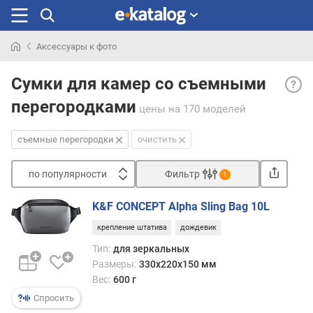
Аксессуары к фото
Искали
Съем
раньше
Сумки для камер со съемными
перег
перегородками
— по
цены
на 170 моделей
по
свое
съемные перегородки
очистить
усмо
комп
по популярности
Фильтр
1
внутр
Сортировать
прост
K&F CONCEPT Alpha Sling Bag 10L
увел
п
или
крепление штатива
дождевик
о
умен
п
Тип:
для зеркальных
отде
о
Размеры:
330х220х150 мм
сумки
п
Вес:
600 г
у
Спросить
л