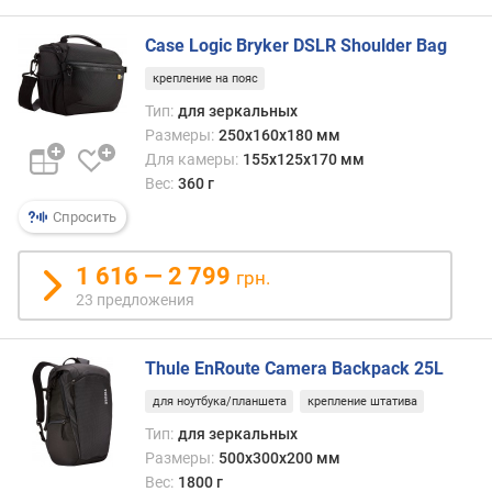
Case Logic Bryker DSLR Shoulder Bag
крепление на пояс
Тип:
для зеркальных
Размеры:
250x160x180 мм
Для камеры:
155x125x170 мм
Вес:
360 г
Спросить
1 616 — 2 799
грн.
23 предложения
Thule EnRoute Camera Backpack 25L
для ноутбука/планшета
крепление штатива
Тип:
для зеркальных
Размеры:
500x300x200 мм
Вес:
1800 г