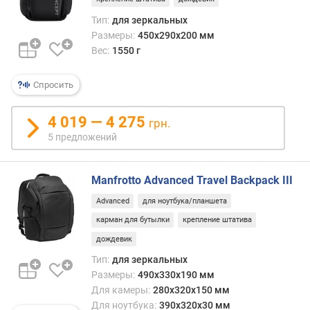
Тип:
для зеркальных
Размеры:
450х290х200 мм
Вес:
1550 г
Спросить
4 019 — 4 275
грн.
5 предложений
Manfrotto Advanced Travel Backpack III
Advanced
для ноутбука/планшета
карман для бутылки
крепление штатива
дождевик
Тип:
для зеркальных
Размеры:
490x330x190 мм
Для камеры:
280x320x150 мм
Для ноутбука:
390x320x30 мм