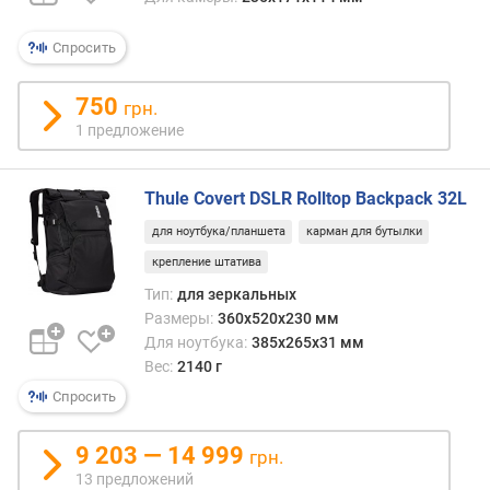
д
л
Спросить
о
ж
750
грн.
е
1 предложение
н
и
й
Thule Covert DSLR Rolltop Backpack 32L
для ноутбука/планшета
карман для бутылки
в
крепление штатива
е
с
Тип:
для зеркальных
(
Размеры:
360x520x230 мм
г
Для ноутбука:
385x265x31 мм
)
Вес:
2140 г
Спросить
т
и
9 203 — 14 999
п
грн.
13 предложений