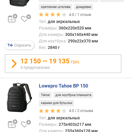
крепление штатива
дождевик
4.0 /
1
отзыв
Тип:
для зеркальных
Размеры:
360x220x520 мм
Для камеры:
300x160x440 мм
Для ноутбука:
290x22x370 мм
Спросить
Вес:
2840 г
12 150 — 19 135
грн.
4 предложения
Lowepro Tahoe BP 150
Tahoe
для ноутбука/планшета
карман для бутылки
4.0 /
2
отзыва
Тип:
для зеркальных
Размеры:
275x403x217 мм
Для камеры:
255x360x128 мм