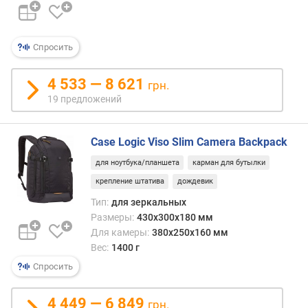
Спросить
4 533 — 8 621
грн.
19 предложений
Case Logic Viso Slim Camera Backpack
для ноутбука/планшета
карман для бутылки
крепление штатива
дождевик
Тип:
для зеркальных
Размеры:
430x300x180 мм
Для камеры:
380x250x160 мм
Вес:
1400 г
Спросить
4 449 — 6 849
грн.