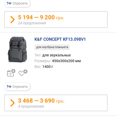
Спросить
п
о
5 194 — 9 200
грн.
о
24 предложения
т
з
ы
K&F CONCEPT KF13.098V1
в
а
для ноутбука/планшета
м
Тип:
для зеркальных
Размеры:
450x300x200 мм
п
Вес:
1400 г
о
д
а
т
Спросить
е
д
3 468 — 3 690
грн.
о
4 предложения
б
а