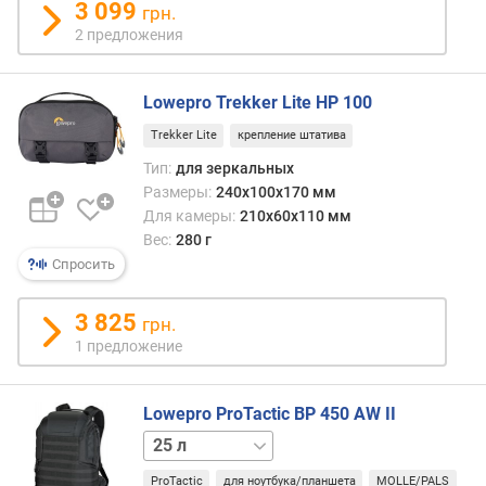
3 099
грн.
2 предложения
Lowepro Trekker Lite HP 100
Trekker Lite
крепление штатива
Тип:
для зеркальных
Размеры:
240x100x170 мм
Для камеры:
210x60x110 мм
Вес:
280 г
Спросить
3 825
грн.
1 предложение
Lowepro ProTactic BP 450 AW II
16 л
ProTactic
для ноутбука/планшета
MOLLE/PALS