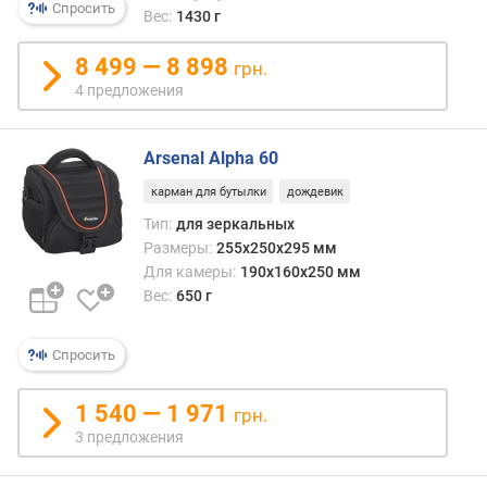
Спросить
Вес:
1430 г
8 499 — 8 898
грн.
4 предложения
Arsenal Alpha 60
карман для бутылки
дождевик
Тип:
для зеркальных
Размеры:
255x250x295 мм
Для камеры:
190x160x250 мм
Вес:
650 г
Спросить
1 540 — 1 971
грн.
3 предложения