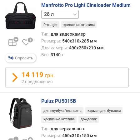
Manfrotto Pro Light Cineloader Medium
14 л
43 л
Pro Light
крепление штатива
Тип:
для видеокамер
Размеры:
540x310x285 мм
Для камеры:
490x250x210 мм
Вес:
3140 г
Спросить
14 119
грн.
2 предложения
Puluz PU5015B
для ноутбука/планшета
карман для бутылки
крепление штатива
дождевик
Тип:
для зеркальных
Размеры:
450x310x150 мм