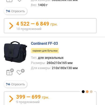
н
Вес:
1400 г
а
з
Спросить
н
а
4 522 — 6 849
грн.
ч
18 предложений
е
н
и
Continent FF-03
е
карман для бутылки
о
Тип:
для зеркальных
б
Размеры:
260x210x165 мм
ъ
Для камеры:
210x180x130 мм
е
м
(
Спросить
л
)
399 — 699
грн.
в
9 предложений
н