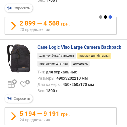
с
Вес:
1700 г
я
жидк
р
Спросить
н
о
2 899 — 4 568
грн.
с
20 предложений
т
и
Case Logic Viso Large Camera Backpack
о
т
для ноутбука/планшета
карман для бутылки
д
крепление штатива
дождевик
е
Тип:
для зеркальных
ш
Размеры:
490x320x210 мм
е
Для камеры:
450x260x170 мм
в
Вес:
1800 г
ы
х
Спросить
к
д
5 194 — 9 191
грн.
о
24 предложения
р