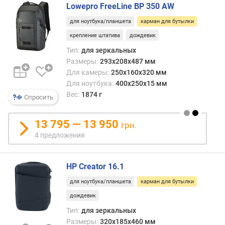
Lowepro FreeLine BP 350 AW
для ноутбука/планшета
карман для бутылки
крепление штатива
дождевик
Тип:
для зеркальных
Размеры:
293x208x487 мм
Для камеры:
250x160x320 мм
Для ноутбука:
400x250x15 мм
Вес:
1874 г
Спросить
13 795 — 13 950
грн.
4 предложения
HP Creator 16.1
для ноутбука/планшета
карман для бутылки
дождевик
Тип:
для зеркальных
Размеры:
320x185x460 мм