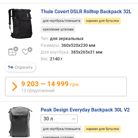
о
г
Thule Covert DSLR Rolltop Backpack 32L
и
м
для ноутбука/планшета
карман для бутылки
крепление штатива
о
т
Тип:
для зеркальных
д
Размеры:
360x520x230 мм
о
Для ноутбука:
385x265x31 мм
р
Вес:
2140 г
о
Спросить
г
и
9 203 — 14 999
х
грн.
к
13 предложений
д
е
ш
Peak Design Everyday Backpack 30L V2
е
20 л
в
ы
для ноутбука/планшета
карман для бутылки
м
крепление штатива