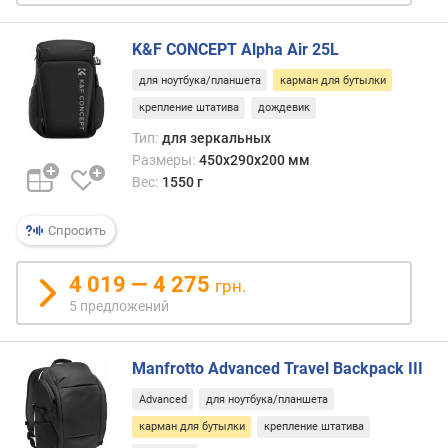
е
ш
K&F CONCEPT Alpha Air 25L
н
и
для ноутбука/планшета
карман для бутылки
е
крепление штатива
дождевик
о
Тип:
для зеркальных
т
Размеры:
450х290х200 мм
д
Вес:
1550 г
е
л
е
Спросить
н
и
4 019 — 4 275
грн.
я
5 предложений
(
ш
т
Manfrotto Advanced Travel Backpack III
)
Advanced
для ноутбука/планшета
карман для бутылки
крепление штатива