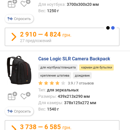
Для ноутбука:
3700x300x20 мм
Вес:
1250 г
Спросить
2 910 — 4 824
грн.
27 предложений
Case Logic SLR Camera Backpack
для ноутбука/планшета
карман для бутылки
крепление штатива
дождевик
3.9 /
7
отзывов
Тип:
для зеркальных
Размеры:
439x213x290 мм
Для камеры:
378x125x272 мм
Вес:
1540 г
Спросить
3 738 — 6 585
грн.