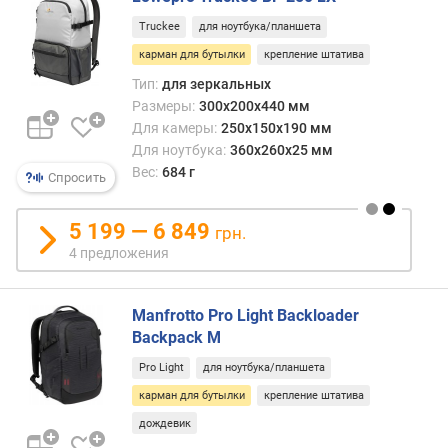
Truckee
для ноутбука/планшета
карман для бутылки
крепление штатива
Тип:
для зеркальных
Размеры:
300x200x440 мм
Для камеры:
250x150x190 мм
Для ноутбука:
360x260x25 мм
Вес:
684 г
Спросить
5 199 — 6 849
грн.
4 предложения
Manfrotto Pro Light Backloader
Backpack M
Pro Light
для ноутбука/планшета
карман для бутылки
крепление штатива
дождевик