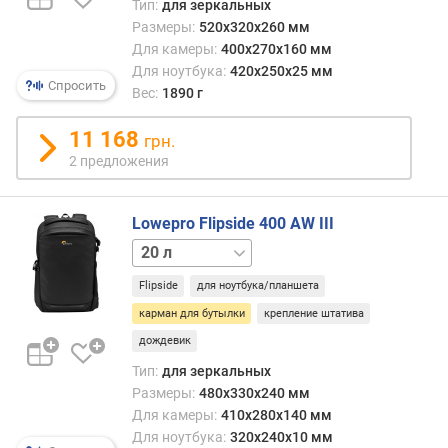
Тип:
для зеркальных
Размеры:
520x320x260 мм
Для камеры:
400x270x160 мм
Для ноутбука:
420x250x25 мм
Спросить
Вес:
1890 г
11 168
грн.
2 предложения
Lowepro Flipside 400 AW III
17 л
Flipside
для ноутбука/планшета
карман для бутылки
крепление штатива
дождевик
Тип:
для зеркальных
Размеры:
480x330x240 мм
Для камеры:
410x280x140 мм
Для ноутбука:
320x240x10 мм