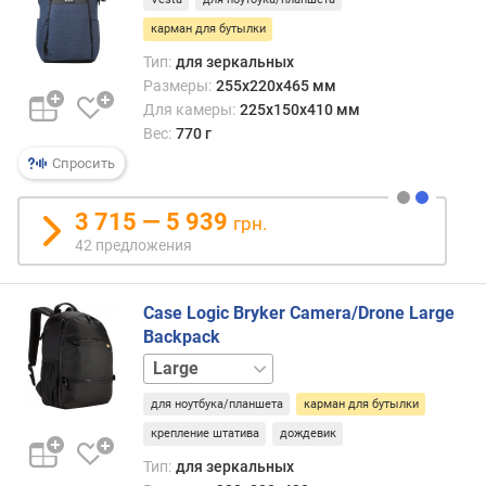
карман для бутылки
Тип:
для зеркальных
Размеры:
255x220x465 мм
Для камеры:
225x150x410 мм
Вес:
770 г
Спросить
3 715 — 5 939
грн.
42 предложения
Case Logic Bryker Camera/Drone Large
Backpack
Medium
для ноутбука/планшета
карман для бутылки
крепление штатива
дождевик
Тип:
для зеркальных