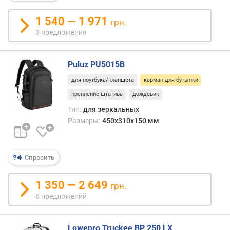
1 540 — 1 971
грн.
3 предложения
Puluz PU5015B
для ноутбука/планшета
карман для бутылки
крепление штатива
дождевик
Тип:
для зеркальных
Размеры:
450x310x150 мм
Спросить
1 350 — 2 649
грн.
6 предложений
Lowepro Truckee BP 250 LX