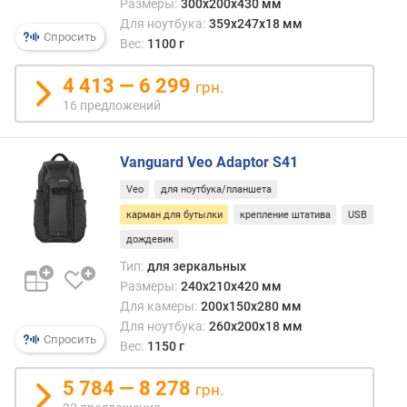
Размеры:
300x200x430 мм
Для ноутбука:
359x247x18 мм
Спросить
Вес:
1100 г
4 413 — 6 299
грн.
16 предложений
Vanguard Veo Adaptor S41
Veo
для ноутбука/планшета
карман для бутылки
крепление штатива
USB
дождевик
Тип:
для зеркальных
Размеры:
240x210x420 мм
Для камеры:
200x150x280 мм
Для ноутбука:
260x200x18 мм
Спросить
Вес:
1150 г
5 784 — 8 278
грн.