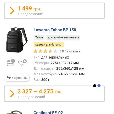
в
л
1 499
грн.
е
1 предложение
н
и
я
Lowepro Tahoe BP 150
п
Tahoe
для ноутбука/планшета
о
карман для бутылки
к
4.0 /
2
отзыва
о
Тип:
для зеркальных
л
Размеры:
275x403x217 мм
и
Для камеры:
255x360x128 мм
ч
Для ноутбука:
240x265x20 мм
е
Спросить
Вес:
800 г
с
т
3 327 — 4 275
в
грн.
у
13 предложений
п
р
Continent FF-02
е