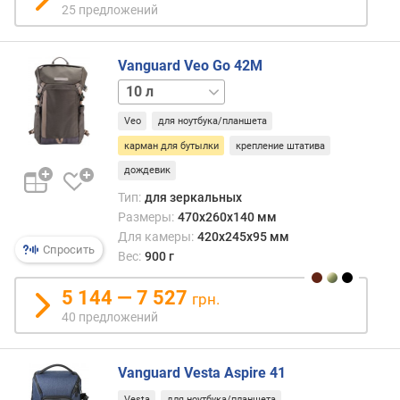
25 предложений
Vanguard Veo Go 42M
13 л
Veo
для ноутбука/планшета
карман для бутылки
крепление штатива
дождевик
Тип:
для зеркальных
Размеры:
470x260x140 мм
Для камеры:
420x245x95 мм
Спросить
Вес:
900 г
5 144 — 7 527
грн.
40 предложений
Vanguard Vesta Aspire 41
Vesta
для ноутбука/планшета