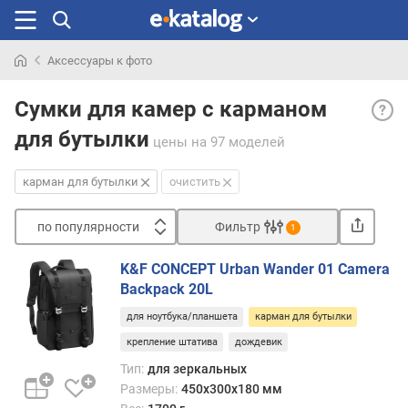
Аксессуары к фото
Искали
Карм
раньше
Сумки для камер с карманом
для
для бутылки
буты
цены
на 97 моделей
— пре
из
карман для бутылки
очистить
себя
элас
по популярности
Фильтр
1
сеточ
Сортировать
(или
K&F CONCEPT Urban Wander 01 Camera
друго
п
Backpack 20L
матер
о
для
для ноутбука/планшета
карман для бутылки
п
разм
о
крепление штатива
дождевик
в
п
Тип:
для зеркальных
ней
у
емко
Размеры:
450х300х180 мм
л