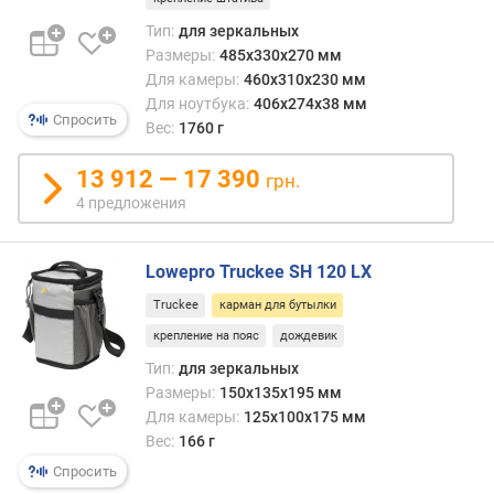
Тип:
для зеркальных
п
Размеры:
485x330x270 мм
о
Для камеры:
460x310x230 мм
о
Для ноутбука:
406x274x38 мм
т
Спросить
з
Вес:
1760 г
ы
в
13 912 — 17 390
грн.
а
4 предложения
м
п
Lowepro Truckee SH 120 LX
о
Truckee
карман для бутылки
д
а
крепление на пояс
дождевик
т
Тип:
для зеркальных
е
Размеры:
150x135x195 мм
д
Для камеры:
125x100x175 мм
о
Вес:
166 г
б
Спросить
а