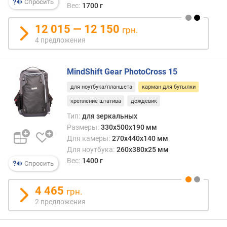
Спросить
Вес:
1700 г
12 015 — 12 150
грн.
4 предложения
MindShift Gear PhotoCross 15
для ноутбука/планшета
карман для бутылки
крепление штатива
дождевик
Тип:
для зеркальных
Размеры:
330x500x190 мм
Для камеры:
270x440x140 мм
Для ноутбука:
260x380x25 мм
Вес:
1400 г
Спросить
4 465
грн.
2 предложения