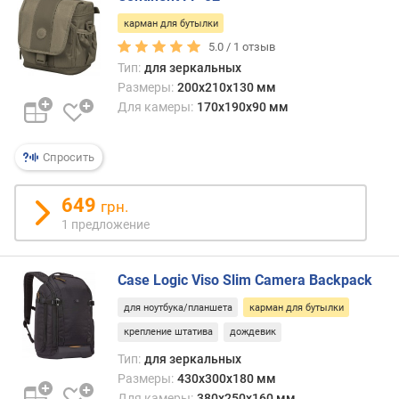
д
карман для бутылки
л
5.0 /
1
отзыв
о
Тип:
для зеркальных
ж
Размеры:
200x210x130 мм
е
Для камеры:
170x190x90 мм
н
и
й
Спросить
в
649
грн.
е
1 предложение
с
(
г
Case Logic Viso Slim Camera Backpack
)
для ноутбука/планшета
карман для бутылки
т
крепление штатива
дождевик
и
Тип:
для зеркальных
п
Размеры:
430x300x180 мм
Для камеры:
380x250x160 мм