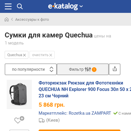
Аксессуары к фото
Искали
раньше
Сумки для камер Quechua
цены
на
1 модель
Quechua
очистить
по популярности
Фильтр
1
Сортировать
Фоторюкзак Рюкзак для Фототехніки
п
QUECHUA NH Explorer 900 Focus 30л 50 х 
о
23 см Чорний
п
5 868
грн.
о
п
Маркетплейс: Rozetka.ua ZAMPART
С нами
у
(Киев)
л
я