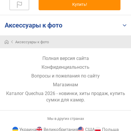
Купить!
р
н
о
с
Аксессуары к фото
т
и
Аксессуары к фото
о
т
Полная версия сайта
д
е
Конфиденциальность
ш
Вопросы и пожелания по сайту
е
в
Магазинам
ы
Каталог Quechua 2026
- новинки, хиты продаж,
купить
х
сумки для камер
.
к
д
о
Мы в других странах
р
о
Украина
Великобритания
США
Польша