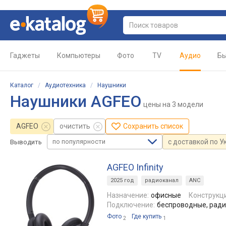
Гаджеты
Компьютеры
Фото
TV
Аудио
Бы
Каталог
/
Аудиотехника
/
Наушники
Наушники AGFEO
цены
на 3 модели
AGFEO
очистить
Сохранить список
по популярности
с доставкой по У
Выводить
AGFEO Infinity
2025 год
радиоканал
ANC
Назначение:
офисные
Конструкц
Подключение:
беспроводные, радио
Фото
Где купить
2
1