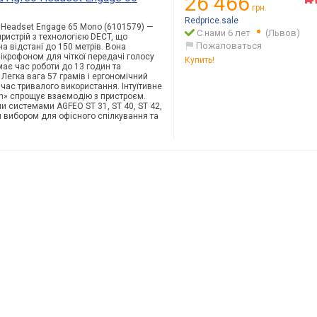
26 466
грн.
Redprice.sale
o Headset Engage 65 Mono (6101579) —
С нами 6 лет
(Львов)
истрій з технологією DECT, що
Пожаловаться
на відстані до 150 метрів. Вона
рофоном для чіткої передачі голосу
Купить!
має час роботи до 13 годин та
Легка вага 57 грамів і ергономічний
час тривалого використання. Інтуїтивне
h» спрощує взаємодію з пристроєм.
и системами AGFEO ST 31, ST 40, ST 42,
м вибором для офісного спілкування та