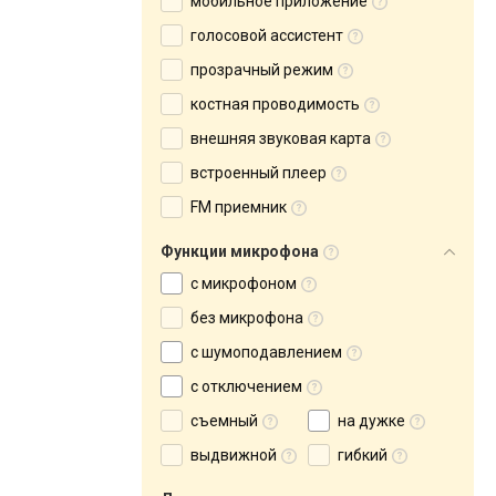
мобильное приложение
голосовой ассистент
прозрачный режим
костная проводимость
внешняя звуковая карта
встроенный плеер
FM приемник
Функции микрофона
с микрофоном
без микрофона
с шумоподавлением
с отключением
съемный
на дужке
выдвижной
гибкий