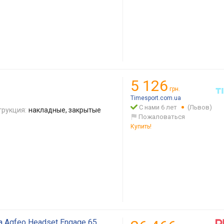
5 126
грн.
Timesport.com.ua
С нами 6 лет
(Львов)
трукция:
накладные, закрытые
Пожаловаться
Купить!
а Agfeo Headset Engage 65