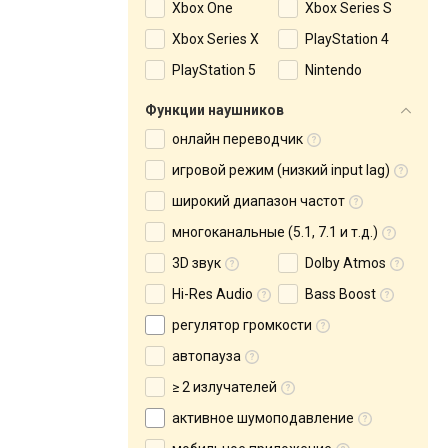
Xbox One
Xbox Series S
Xbox Series X
PlayStation 4
PlayStation 5
Nintendo
Функции наушников
онлайн переводчик
игровой режим (низкий input lag)
широкий диапазон частот
многоканальные (5.1, 7.1 и т.д.)
3D звук
Dolby Atmos
Hi-Res Audio
Bass Boost
регулятор громкости
автопауза
≥ 2 излучателей
активное шумоподавление