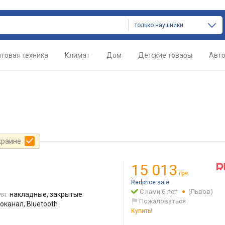
только наушники
товая техника
Климат
Дом
Детские товары
Авт
краине
15 013
грн.
Redprice.sale
С нами 6 лет
(Львов)
ия:
накладные, закрытые
Пожаловаться
канал, Bluetooth
Купить!