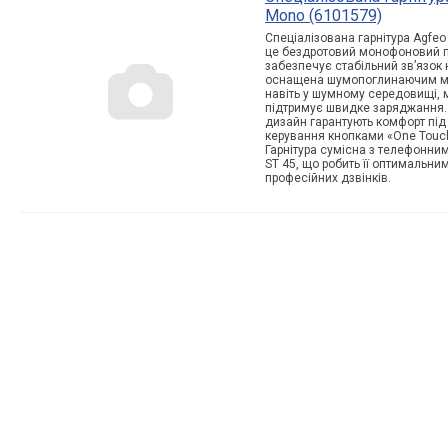
Mono (6101579)
Спеціалізована гарнітура Agfe
це бездротовий монофоновий пр
забезпечує стабільний зв’язок 
оснащена шумопоглинаючим мік
навіть у шумному середовищі, 
підтримує швидке заряджання. 
дизайн гарантують комфорт під 
керування кнопками «One Touc
Гарнітура сумісна з телефонним
ST 45, що робить її оптимальни
професійних дзвінків.