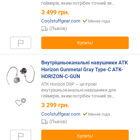
п
геймерів, яким потрібен точний
зв…
о
3 499
грн.
о
т
Coolstuffgear.com
Менее года
з
(Львов)
ы
в
Купить!
а
м
Внутрішньоканальні навушники ATK
п
Horizon Gunmetal Gray Type-C ATK-
о
HORIZON-C-GUN
д
ATK Horizon DSP — це ігрові
а
внутрішньоканальні навушники для
т
геймерів, яким потрібен точний
зв…
е
3 299
грн.
д
о
Coolstuffgear.com
Менее года
б
(Львов)
а
в
Купить!
л