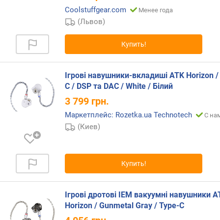
л
Coolstuffgear.com
Менее года
о
(Львов)
ж
е
н
Купить!
и
й
Ігрові навушники-вкладиші ATK Horizon /
C / DSP та DAC / White / Білий
и
3 799
грн.
м
Маркетплейс: Rozetka.ua Technotech
п
С на
е
(Киев)
д
а
н
Купить!
с
(
О
Ігрові дротові IEM вакуумні навушники A
м
Horizon / Gunmetal Gray / Type-C
)