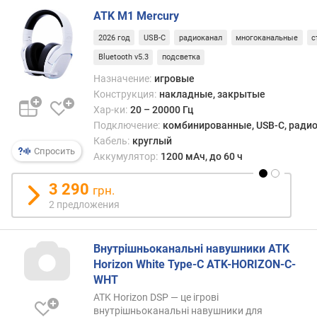
и
ATK M1 Mercury
м
2026 год
USB-C
радиоканал
многоканальные
с
о
Bluetooth v5.3
подсветка
т
Назначение:
игровые
д
Конструкция:
накладные, закрытые
о
р
Хар-ки:
20 – 20000 Гц
о
Подключение:
комбинированные, USB-C, радиок
г
Кабель:
круглый
Спросить
и
Аккумулятор:
1200 мАч, до 60 ч
х
к
3 290
грн.
д
2 предложения
е
ш
е
Внутрішньоканальні навушники ATK
в
Horizon White Type-C ATK-HORIZON-C-
ы
WHT
м
ATK Horizon DSP — це ігрові
внутрішньоканальні навушники для