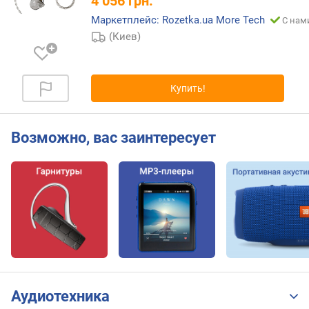
4 056
грн.
м
Маркетплейс: Rozetka.ua More Tech
С нами
и
(Киев)
н
.
ч
а
Купить!
с
т
о
Возможно, вас заинтересует
т
а
(
Г
ц
)
м
а
к
с
Аудиотехника
.