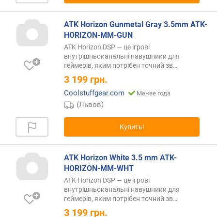
е
н
ATK Horizon Gunmetal Gray 3.5mm ATK-
и
HORIZON-MM-GUN
я
ATK Horizon DSP — це ігрові
внутрішньоканальні навушники для
п
геймерів, яким потрібен точний
зв…
о
к
3 199
грн.
о
Coolstuffgear.com
Менее года
л
(Львов)
и
ч
Купить!
е
с
т
ATK Horizon White 3.5 mm ATK-
в
HORIZON-MM-WHT
у
п
ATK Horizon DSP — це ігрові
р
внутрішньоканальні навушники для
е
геймерів, яким потрібен точний
зв…
д
3 199
грн.