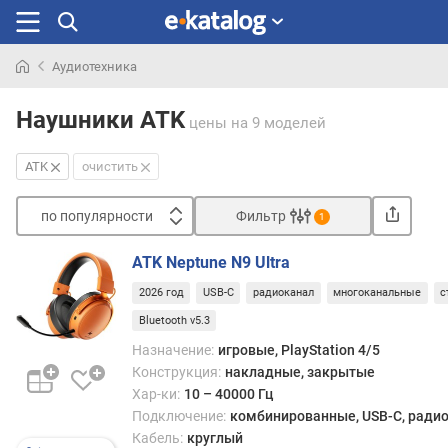
Аудиотехника
Искали
раньше
Наушники ATK
цены
на 9 моделей
ATK
очистить
по популярности
Фильтр
1
Сортировать
ATK Neptune N9 Ultra
п
2026 год
USB-C
радиоканал
многоканальные
с
о
п
Bluetooth v5.3
о
Назначение:
игровые, PlayStation 4/5
п
Конструкция:
накладные, закрытые
у
Хар-ки:
10 – 40000 Гц
л
Подключение:
комбинированные, USB-C, радиок
я
Кабель:
круглый
р