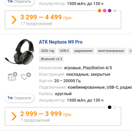
Спросить
Аккумулятор:
1500 мАч, до 130 ч
н
о
3 299 — 4 499
с
грн.
т
17 предложений
и
о
ATK Neptune N9 Pro
т
2026 год
USB-C
радиоканал
многоканальные
с
д
Bluetooth v5.3
е
ш
Назначение:
игровые, PlayStation 4/5
е
Конструкция:
накладные, закрытые
в
Хар-ки:
20 – 20000 Гц
ы
Подключение:
комбинированные, USB-C, радиок
х
Кабель:
круглый
к
Спросить
Аккумулятор:
1500 мАч, до 130 ч
д
о
2 999 — 3 999
грн.
р
7 предложений
о
г