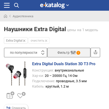
Аудиотехника
Искали
раньше
Наушники Extra Digital
цены
на 1 модель
Extra Digital
очистить
по популярности
Фильтр
1
Сортировать
Extra Digital Duals Station 3D T3 Pro
п
Конструкция:
внутриканальные
о
Хар-ки:
20 – 20000 Гц, 14 Ом
п
Подключение:
проводные, 3.5 мм
о
Кабель:
круглый, 1.2 м
п
у
л
я
р
Спросить