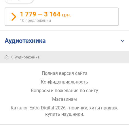
н
о
1 779 — 3 164
грн.
с
10 предложений
т
и
Аудиотехника
о
т
д
Аудиотехника
е
ш
е
Полная версия сайта
в
Конфиденциальность
ы
х
Вопросы и пожелания по сайту
к
Магазинам
д
о
Каталог Extra Digital 2026
- новинки, хиты продаж,
р
купить наушники
.
о
г