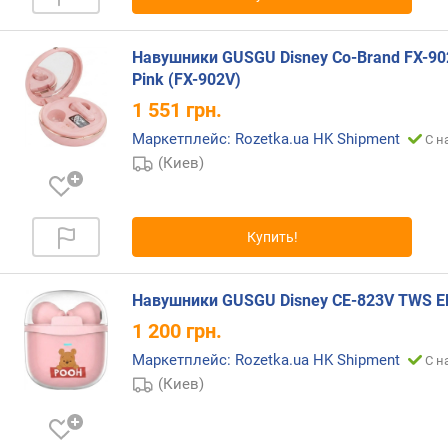
н
о
Навушники GUSGU Disney Co-Brand FX-9
с
Pink (FX-902V)
т
и
1 551
грн.
Маркетплейс: Rozetka.ua HK Shipment
С н
о
(Киев)
т
д
е
ш
Купить!
е
в
ы
Навушники GUSGU Disney CE-823V TWS E
х
1 200
грн.
к
д
Маркетплейс: Rozetka.ua HK Shipment
С н
о
(Киев)
р
о
г