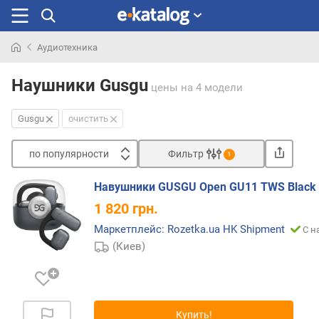
Аудиотехника
Искали
раньше
Наушники Gusgu
цены
на 4 модели
Gusgu
очистить
по популярности
Фильтр
1
Сортировать
Навушники GUSGU Open GU11 TWS Black 
п
1 820
грн.
о
п
Маркетплейс: Rozetka.ua HK Shipment
С н
о
(Киев)
п
у
л
я
Купить!
р