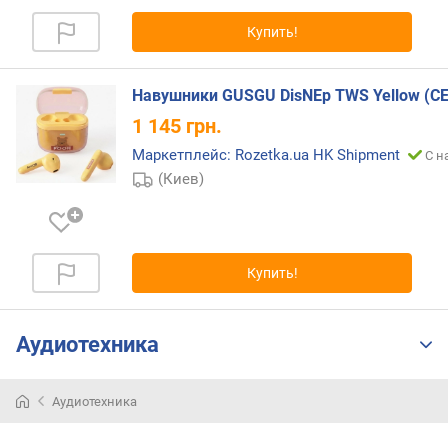
и
м
Купить!
о
т
Навушники GUSGU DisNEp TWS Yellow (CE
д
1 145
грн.
о
Маркетплейс: Rozetka.ua HK Shipment
р
С н
о
(Киев)
г
и
х
к
Купить!
д
е
ш
Аудиотехника
е
в
ы
Аудиотехника
м