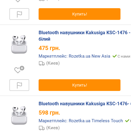
и
м
Купить!
о
т
Bluetooth навушники Kakusiga KSC-1476 -
д
білий
о
р
475
грн.
о
Маркетплейс: Rozetka.ua New Asia
С нами 
г
(Киев)
и
х
к
д
Купить!
е
ш
е
Bluetooth навушники Kakusiga KSC-1476- 
в
598
грн.
ы
м
Маркетплейс: Rozetka.ua Timeless Touch
(Киев)