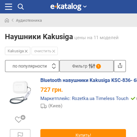
Аудиотехника
Искали
раньше
Наушники Kakusiga
цены
на 11 моделей
Kakusiga
очистить
по популярности
Фильтр
1
Сортировать
Bluetooth навушники Kakusiga KSC-836- б
п
727
грн.
о
п
Маркетплейс: Rozetka.ua Timeless Touch
о
(Киев)
п
у
л
я
Купить!
р