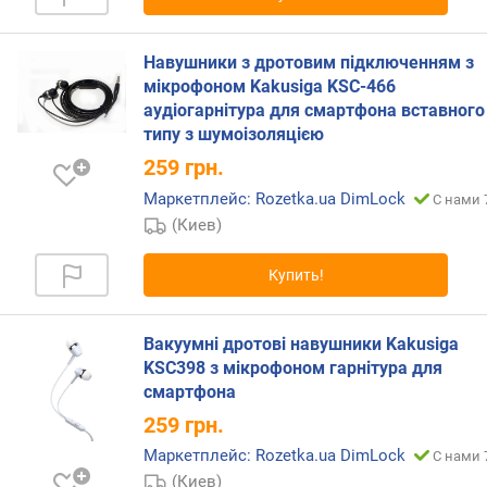
н
о
Навушники з дротовим підключенням з
с
мікрофоном Kakusiga KSC-466
т
и
аудіогарнітура для смартфона вставного
типу з шумоізоляцією
о
259
грн.
т
Маркетплейс: Rozetka.ua DimLock
д
С нами 
е
(Киев)
ш
е
Купить!
в
ы
х
Вакуумні дротові навушники Kakusiga
к
KSC398 з мікрофоном гарнітура для
д
смартфона
о
259
грн.
р
о
Маркетплейс: Rozetka.ua DimLock
С нами 
г
(Киев)