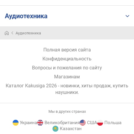
ч
а
Аудиотехника
с
т
о
Аудиотехника
т
а
(
Полная версия сайта
Г
Конфиденциальность
ц
)
Вопросы и пожелания по сайту
Магазинам
ч
у
Каталог Kakusiga 2026
- новинки, хиты продаж,
купить
в
наушники
.
с
т
в
Мы в других странах
и
т
Украина
Великобритания
США
Польша
е
Казахстан