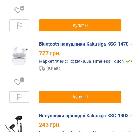
п
о
о
т
з
Купить!
ы
в
а
Bluetooth навушники Kakusiga KSC-1470- 
м
727
грн.
Маркетплейс: Rozetka.ua Timeless Touch
п
о
(Киев)
д
а
т
е
Купить!
д
о
б
Навушники проводні Kakusiga KSC-1303-
а
в
243
грн.
л