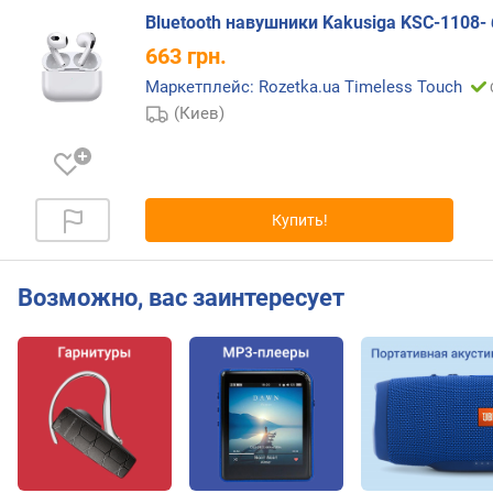
м
Bluetooth навушники Kakusiga KSC-1108- 
и
663
грн.
н
Маркетплейс: Rozetka.ua Timeless Touch
.
ч
(Киев)
а
с
т
о
Купить!
т
а
(
Возможно, вас заинтересует
Г
ц
)
м
а
к
с
.