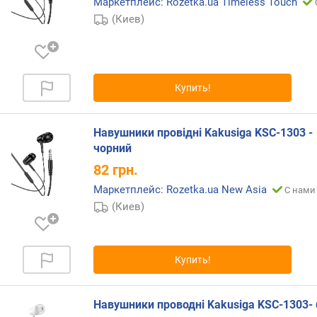
Маркетплейс: Rozetka.ua Timeless Touch
е
(Киев)
н
и
я
п
Купить!
о
к
о
Навушники провідні Kakusiga KSC-1303 -
л
чорний
и
82
грн.
ч
е
Маркетплейс: Rozetka.ua New Asia
С нами 
с
(Киев)
т
в
у
Купить!
п
р
е
Навушники проводні Kakusiga KSC-1303- 
д