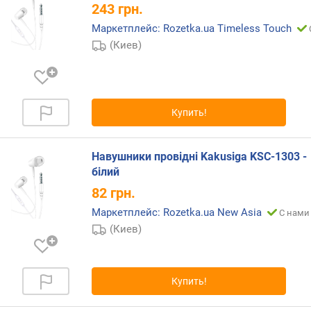
л
243
грн.
о
Маркетплейс: Rozetka.ua Timeless Touch
ж
(Киев)
е
н
и
й
Купить!
и
м
Навушники провідні Kakusiga KSC-1303 -
п
білий
е
82
грн.
д
а
Маркетплейс: Rozetka.ua New Asia
С нами 
н
(Киев)
с
(
О
м
Купить!
)