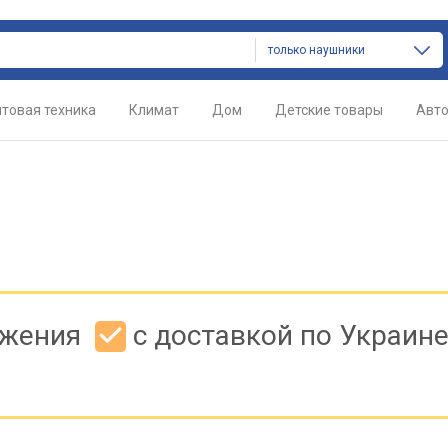
только наушники
товая техника
Климат
Дом
Детские товары
Авт
ожения
с доставкой по Украин