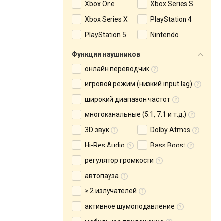
Xbox One
Xbox Series S
Xbox Series X
PlayStation 4
PlayStation 5
Nintendo
Функции наушников
онлайн переводчик
игровой режим (низкий input lag)
широкий диапазон частот
многоканальные (5.1, 7.1 и т.д.)
3D звук
Dolby Atmos
Hi-Res Audio
Bass Boost
регулятор громкости
автопауза
≥ 2 излучателей
активное шумоподавление