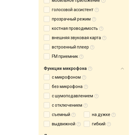
мобильное приложение
голосовой ассистент
прозрачный режим
костная проводимость
внешняя звуковая карта
встроенный плеер
FM приемник
Функции микрофона
с микрофоном
без микрофона
с шумоподавлением
с отключением
съемный
на дужке
выдвижной
гибкий