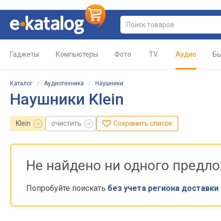
Гаджеты
Компьютеры
Фото
TV
Аудио
Бы
Каталог
/
Аудиотехника
/
Наушники
Наушники Klein
Klein
очистить
Сохранить список
Не найдено ни одного предл
Попробуйте поискать
без учета региона доставки