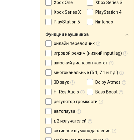
Xbox One
Xbox Series S
Xbox Series X
PlayStation 4
PlayStation 5
Nintendo
Функции наушников
онлайн переводчик
игровой режим (низкий input lag)
широкий диапазон частот
многоканальные (5.1, 7.1 и т.д.)
3D звук
Dolby Atmos
Hi-Res Audio
Bass Boost
регулятор громкости
автопауза
≥ 2 излучателей
активное шумоподавление