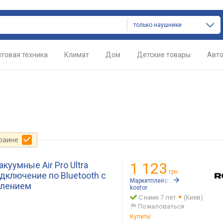
только наушники
товая техника
Климат
Дом
Детские товары
Авт
краине
уумные Air Pro Ultra
1 123
грн.
дключение по Bluetooth с
Маркетплейс:
Rozetka.ua
влением
kostor
С нами 7 лет
(Киев)
Пожаловаться
Купить!