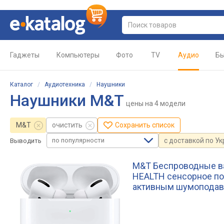
Гаджеты
Компьютеры
Фото
TV
Аудио
Бы
Каталог
/
Аудиотехника
/
Наушники
Наушники M&T
цены
на 4 модели
M&T
очистить
Сохранить список
по популярности
с доставкой по У
Выводить
M&T Беспроводные вак
HEALTH сенсорное по
активным шумопода