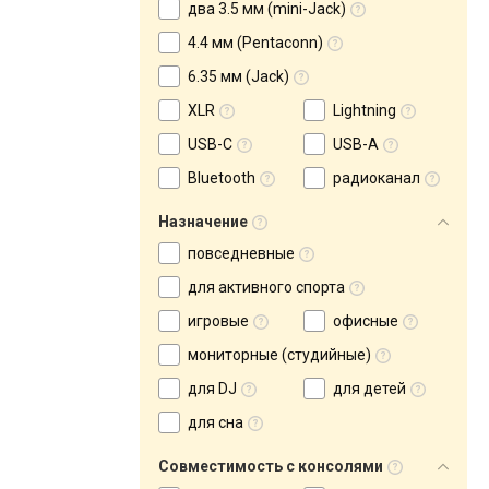
два 3.5 мм (mini-Jack)
4.4 мм (Pentaconn)
6.35 мм (Jack)
XLR
Lightning
USB-C
USB-A
Bluetooth
радиоканал
Назначение
повседневные
для активного спорта
игровые
офисные
мониторные (студийные)
для DJ
для детей
для сна
Совместимость с консолями