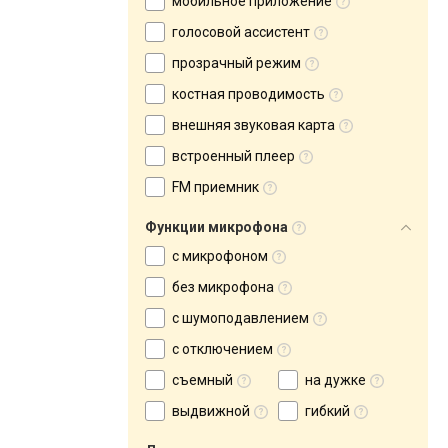
мобильное приложение
голосовой ассистент
прозрачный режим
костная проводимость
внешняя звуковая карта
встроенный плеер
FM приемник
Функции микрофона
с микрофоном
без микрофона
с шумоподавлением
с отключением
съемный
на дужке
выдвижной
гибкий