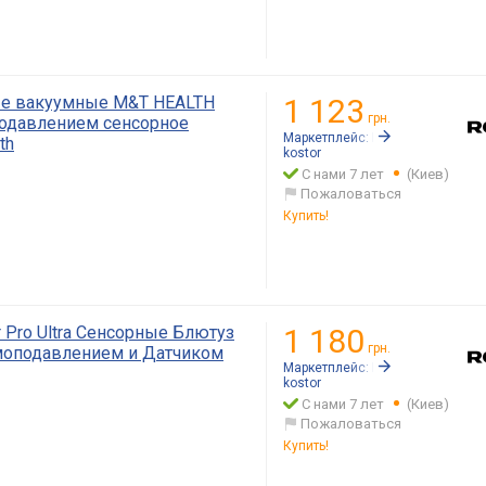
е вакуумные M&T HEALTH
1 123
грн.
одавлением сенсорное
Маркетплейс:
Rozetka.ua
th
kostor
С нами 7 лет
(Киев)
Пожаловаться
Купить!
Pro Ultra Сенсорные Блютуз
1 180
грн.
оподавлением и Датчиком
Маркетплейс:
Rozetka.ua
kostor
С нами 7 лет
(Киев)
Пожаловаться
Купить!