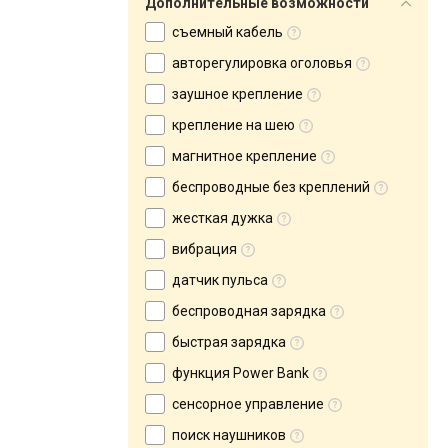
Дополнительные возможности
съемный кабель
авторегулировка оголовья
заушное крепление
крепление на шею
магнитное крепление
беспроводные без креплений
жесткая дужка
вибрация
датчик пульса
беспроводная зарядка
быстрая зарядка
функция Power Bank
сенсорное управление
поиск наушников