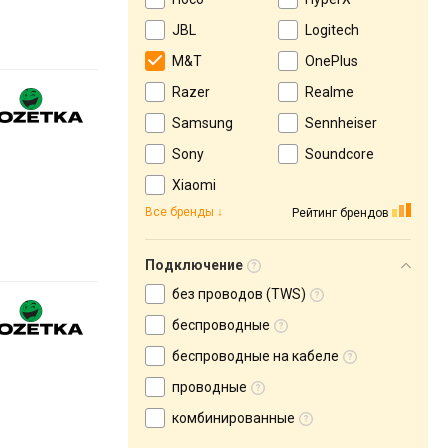
JBL
Logitech
M&T
OnePlus
Razer
Realme
Samsung
Sennheiser
Sony
Soundcore
Xiaomi
Все бренды
Рейтинг брендов
Подключение
без проводов (TWS)
беспроводные
беспроводные на кабеле
проводные
комбинированные