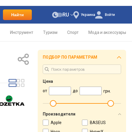
RU
Найти
Украина
Войти
о
Инструмент
Туризм
Спорт
Мода и аксессуары
ПОДБОР ПО ПАРАМЕТРАМ
Цена
от
до
грн.
Производители
Apple
BASEUS
Hoco
HyperX