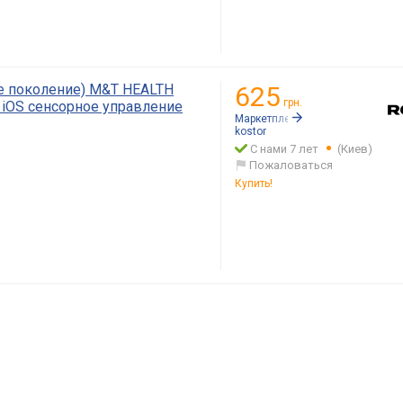
-е поколение) M&T HEALTH
625
грн.
и iOS сенсорное управление
Маркетплейс:
Rozetka.ua
kostor
С нами 7 лет
(Киев)
Пожаловаться
Купить!