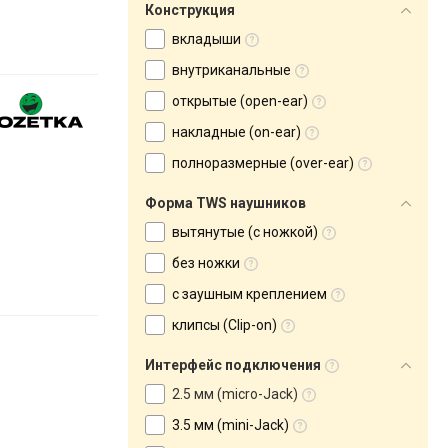
Конструкция
вкладыши
внутриканальные
открытые (open-ear)
накладные (on-ear)
полноразмерные (over-ear)
Форма TWS наушников
вытянутые (с ножкой)
без ножки
с заушным креплением
клипсы (Clip-on)
Интерфейс подключения
2.5 мм (micro-Jack)
3.5 мм (mini-Jack)