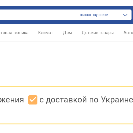
только наушники
товая техника
Климат
Дом
Детские товары
Авт
ожения
с доставкой по Украин