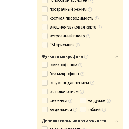
голосовой ассистент
прозрачный режим
костная проводимость
внешняя звуковая карта
встроенный плеер
FM приемник
Функции микрофона
с микрофоном
без микрофона
с шумоподавлением
с отключением
съемный
на дужке
выдвижной
гибкий
Дополнительные возможности