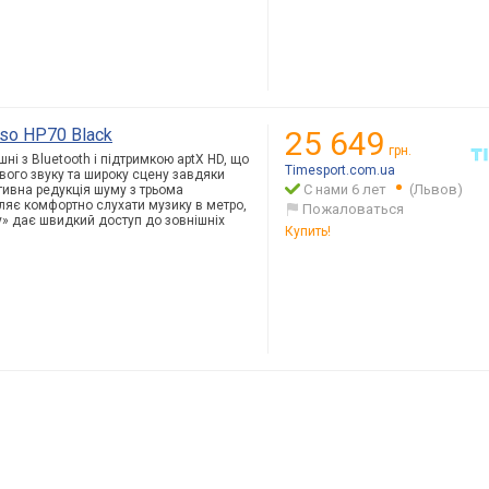
so HP70 Black
25 649
грн.
і з Bluetooth і підтримкою aptX HD, що
Timesport.com.ua
вого звуку та широку сцену завдяки
С нами 6 лет
(Львов)
тивна редукція шуму з трьома
ляє комфортно слухати музику в метро,
Пожаловаться
му» дає швидкий доступ до зовнішніх
Купить!