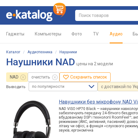
Гаджеты
Компьютеры
Фото
TV
Аудио
Бы
Каталог
/
Аудиотехника
/
Наушники
Наушники NAD
цены
на 2 модели
NAD
очистить
Сохранить список
по популярности
с доставкой по У
Выводить
Навушники без мікрофону NAD Vi
NAD VISO HP70 Black — навушники навколоушн
забезпечують передачу 24‑бітного бездрото
вбудованому DSP і технології RoomFeel™; ак
режимами (ANC, активний, пасивний) дозво
літаку чи офісі, а функція «слухового режи
звуків; ергономічна