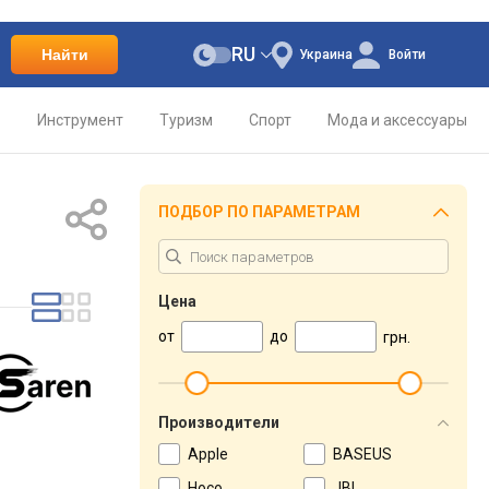
RU
Найти
Украина
Войти
о
Инструмент
Туризм
Спорт
Мода и аксессуары
ПОДБОР ПО ПАРАМЕТРАМ
Цена
от
до
грн.
Производители
Apple
BASEUS
Hoco
JBL