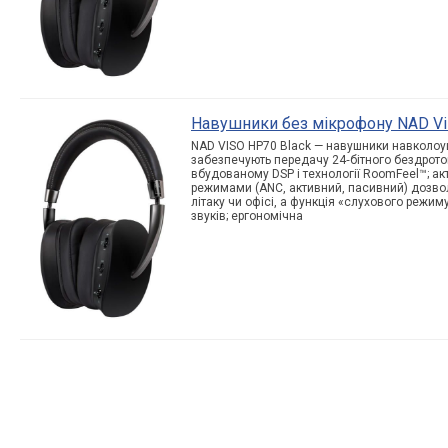
Навушники без мікрофону NAD Vi
NAD VISO HP70 Black — навушники навколоушн
забезпечують передачу 24‑бітного бездрото
вбудованому DSP і технології RoomFeel™; ак
режимами (ANC, активний, пасивний) дозво
літаку чи офісі, а функція «слухового режи
звуків; ергономічна