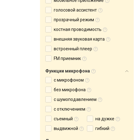
мобильное приложение
голосовой ассистент
прозрачный режим
костная проводимость
внешняя звуковая карта
встроенный плеер
FM приемник
Функции микрофона
с микрофоном
без микрофона
с шумоподавлением
с отключением
съемный
на дужке
выдвижной
гибкий