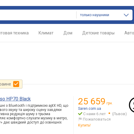
только наушники
товая техника
Климат
Дом
Детские товары
Авт
краине
so HP70 Black
25 659
грн.
і з Bluetooth і підтримкою aptX HD, що
Saren.com.ua
вого звуку та широку сцену завдяки
С нами 6 лет
(Львов)
тивна редукція шуму з трьома
ляє комфортно слухати музику в метро,
Пожаловаться
му» дає швидкий доступ до зовнішніх
Купить!