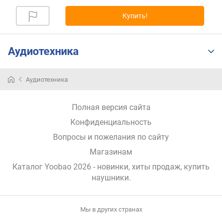
и
м
Купить!
о
т
Аудиотехника
д
о
р
Аудиотехника
о
г
Полная версия сайта
и
х
Конфиденциальность
к
Вопросы и пожелания по сайту
д
е
Магазинам
ш
Каталог Yoobao 2026
- новинки, хиты продаж,
купить
е
наушники
.
в
ы
м
Мы в других странах