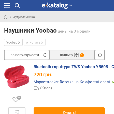
Аудиотехника
Искали
раньше
Наушники Yoobao
цены
на 3 модели
Yoobao
очистить
по популярности
Фильтр
1
Сортировать
Bluetooth гарнітура TWS Yoobao YB505 - C
п
720
грн.
о
п
Маркетплейс: Rozetka.ua Комфортні оселі
о
(Киев)
п
у
л
я
Купить!
р