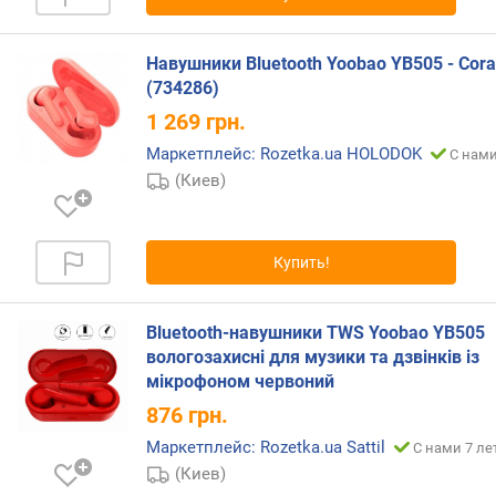
н
о
Навушники Bluetooth Yoobao YB505 - Cora
с
(734286)
т
и
1 269
грн.
Маркетплейс: Rozetka.ua HOLODOK
С нами
о
(Киев)
т
д
е
ш
Купить!
е
в
ы
Bluetooth-навушники TWS Yoobao YB505
х
вологозахисні для музики та дзвінків із
к
мікрофоном червоний
д
876
грн.
о
р
Маркетплейс: Rozetka.ua Sattil
С нами 7 ле
о
(Киев)
г