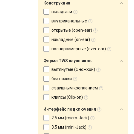
Конструкция
вкладыши
внутриканальные
открытые (open-ear)
накладные (on-ear)
полноразмерные (over-ear)
Форма TWS наушников
вытянутые (с ножкой)
без ножки
с заушным креплением
клипсы (Clip-on)
Интерфейс подключения
2.5 мм (micro-Jack)
3.5 мм (mini-Jack)