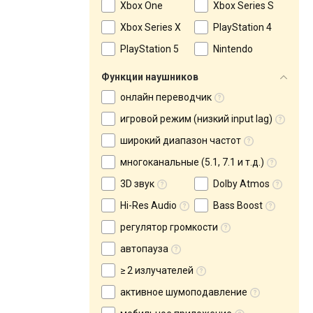
Xbox One
Xbox Series S
Xbox Series X
PlayStation 4
PlayStation 5
Nintendo
Функции наушников
онлайн переводчик
игровой режим (низкий input lag)
широкий диапазон частот
многоканальные (5.1, 7.1 и т.д.)
3D звук
Dolby Atmos
Hi-Res Audio
Bass Boost
регулятор громкости
автопауза
≥ 2 излучателей
активное шумоподавление