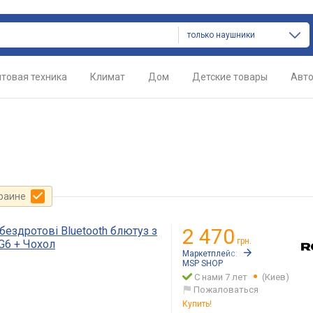
только наушники
товая техника
Климат
Дом
Детские товары
Авт
краине
бездротові Bluetooth блютуз з
2 470
грн.
G6 + Чохол
Маркетплейс:
Rozetka.ua
MSP SHOP
С нами 7 лет
(Киев)
Пожаловаться
Купить!