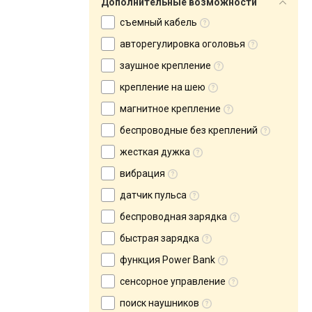
Дополнительные возможности
съемный кабель
авторегулировка оголовья
заушное крепление
крепление на шею
магнитное крепление
беспроводные без креплений
жесткая дужка
вибрация
датчик пульса
беспроводная зарядка
быстрая зарядка
функция Power Bank
сенсорное управление
поиск наушников