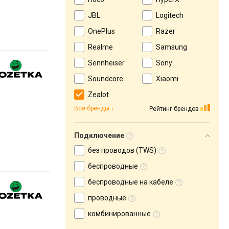
JBL
Logitech
OnePlus
Razer
Realme
Samsung
Sennheiser
Sony
Soundcore
Xiaomi
Zealot
Все бренды
Рейтинг брендов
Подключение
без проводов (TWS)
беспроводные
беспроводные на кабеле
проводные
комбинированные