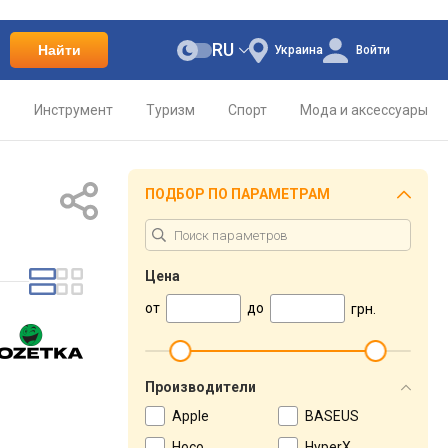
RU
Найти
Украина
Войти
о
Инструмент
Туризм
Спорт
Мода и аксессуары
ПОДБОР ПО ПАРАМЕТРАМ
Цена
от
до
грн.
Производители
Apple
BASEUS
Hoco
HyperX