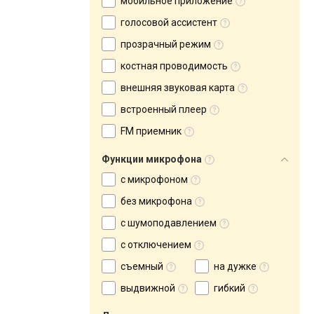
мобильное приложение
голосовой ассистент
прозрачный режим
костная проводимость
внешняя звуковая карта
встроенный плеер
FM приемник
Функции микрофона
с микрофоном
без микрофона
с шумоподавлением
с отключением
съемный
на дужке
выдвижной
гибкий