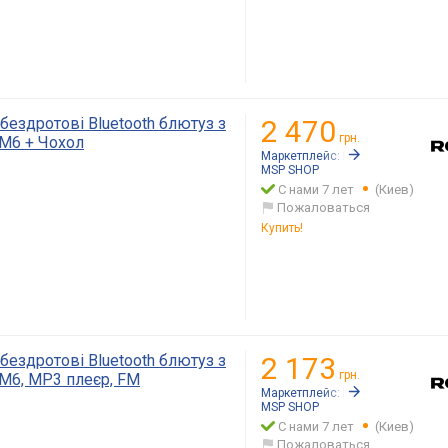
бездротові Bluetooth блютуз з
2 470
грн.
M6 + Чохол
Маркетплейс:
Rozetka.ua
MSP SHOP
С нами 7 лет
(Киев)
Пожаловаться
Купить!
бездротові Bluetooth блютуз з
2 173
грн.
M6, MP3 плеєр, FM
Маркетплейс:
Rozetka.ua
MSP SHOP
С нами 7 лет
(Киев)
Пожаловаться