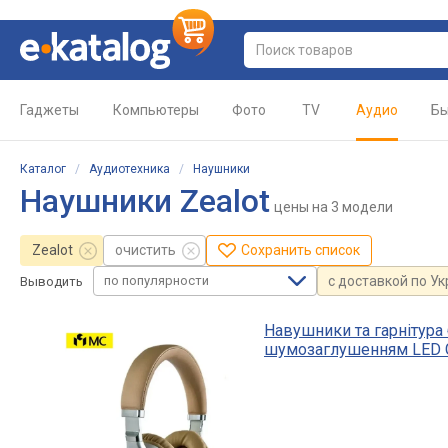
Гаджеты
Компьютеры
Фото
TV
Аудио
Бы
Каталог
/
Аудиотехника
/
Наушники
Наушники Zealot
цены
на 3 модели
Zealot
очистить
Сохранить список
по популярности
с доставкой по У
Выводить
Навушники та гарнітура 
шумозаглушенням LED 