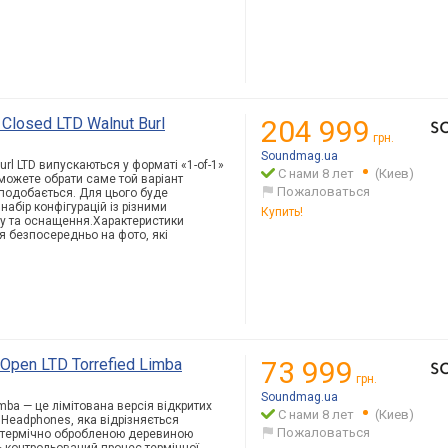
losed LTD Walnut Burl
204 999
грн.
Soundmag.ua
rl LTD випускаються у форматі «1-of-1»
С нами 8 лет
(Киев)
можете обрати саме той варіант
Пожаловаться
подобається. Для цього буде
набір конфігурацій із різними
Купить!
ду та оснащення.Характерис
тики
 безпосередньо на фото, які
en LTD Torrefied Limba
73 999
грн.
Soundmag.ua
mba — це лімітована версія відкритих
С нами 8 лет
(Киев)
 Headphones, яка відрізняється
Пожаловаться
 термічно обробленою деревиною