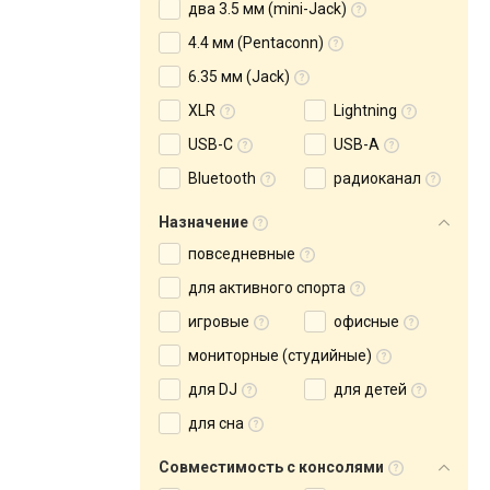
два 3.5 мм (mini-Jack)
4.4 мм (Pentaconn)
6.35 мм (Jack)
XLR
Lightning
USB-C
USB-A
Bluetooth
радиоканал
Назначение
повседневные
для активного спорта
игровые
офисные
мониторные (студийные)
для DJ
для детей
для сна
Совместимость с консолями