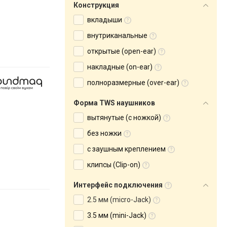
Конструкция
вкладыши
внутриканальные
открытые (open-ear)
накладные (on-ear)
полноразмерные (over-ear)
Форма TWS наушников
вытянутые (с ножкой)
без ножки
с заушным креплением
клипсы (Clip-on)
Интерфейс подключения
2.5 мм (micro-Jack)
3.5 мм (mini-Jack)