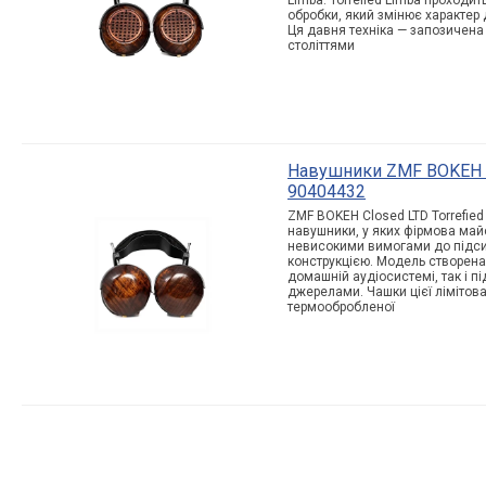
Limba. Torrefied Limba проходи
обробки, який змінює характер д
Ця давня техніка — запозичена 
століттями
Навушники ZMF BOKEH Cl
90404432
ZMF BOKEH Closed LTD Torrefied
навушники, у яких фірмова май
невисокими вимогами до підс
конструкцією. Модель створена
домашній аудіосистемі, так і п
джерелами. Чашки цієї лімітован
термообробленої