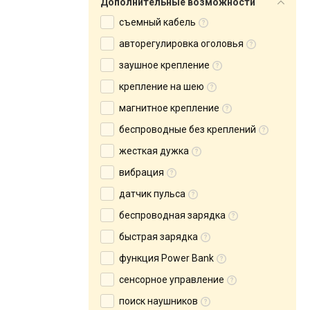
Дополнительные возможности
съемный кабель
авторегулировка оголовья
заушное крепление
крепление на шею
магнитное крепление
беспроводные без креплений
жесткая дужка
вибрация
датчик пульса
беспроводная зарядка
быстрая зарядка
функция Power Bank
сенсорное управление
поиск наушников