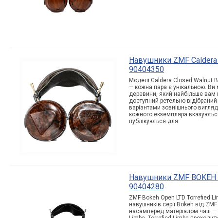
Навушники ZMF Caldera C
90404350
Моделі Caldera Closed Walnut Bu
— кожна пара є унікальною. Ви 
деревини, який найбільше вам 
доступний ретельно відібраний 
варіантами зовнішнього вигля
кожного екземпляра вказуються
публікуються для
Навушники ZMF BOKEH Op
90404280
ZMF Bokeh Open LTD Torrefied Li
навушників серії Bokeh від ZMF
насамперед матеріалом чаш —