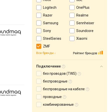
Logitech
OnePlus
Razer
Realme
Samsung
Sennheiser
Sony
Soundcore
SteelSeries
Xiaomi
ZMF
Все бренды
Рейтинг брендов
Подключение
без проводов (TWS)
беспроводные
беспроводные на кабеле
проводные
комбинированные