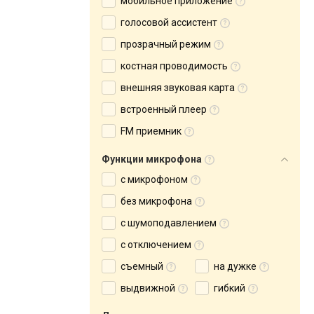
мобильное приложение
голосовой ассистент
прозрачный режим
костная проводимость
внешняя звуковая карта
встроенный плеер
FM приемник
Функции микрофона
с микрофоном
без микрофона
с шумоподавлением
с отключением
съемный
на дужке
выдвижной
гибкий