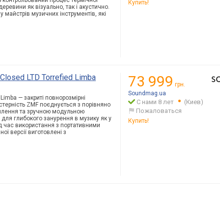
ть контрольований процес термічної
Купить!
еревини як візуально, так і акустично.
у майстрів музичних інструментів, які
osed LTD Torrefied Limba
73 999
грн.
Soundmag.ua
 Limba — закриті повнорозмірні
С нами 8 лет
(Киев)
стерність ZMF поєднується з порівняно
Пожаловаться
илення та зручною модульною
 для глибокого занурення в музику як у
Купить!
ід час використання з портативними
ої версії виготовлені з