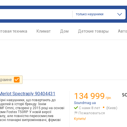
только наушники
товая техника
Климат
Дом
Детские товары
Авт
краине
erlot Spectraply 90404431
134 999
грн.
мірні навушники, що повертають до
Soundmag.ua
елей в історії бренду. Їхнім
С нами 8 лет
(Киев)
F Omni, створені у 2015 році на основі
и Fostex T50RP. У новій версії
Пожаловаться
налу, але повністю переосмислив
Купить!
асні планарні випромінювачі, фірмові