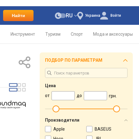
RU
Найти
Украина
Войти
о
Инструмент
Туризм
Спорт
Мода и аксессуары
ПОДБОР ПО ПАРАМЕТРАМ
Цена
от
до
грн.
Производители
Apple
BASEUS
Hoco
JBL