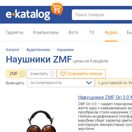
Гаджеты
Компьютеры
Фото
TV
Аудио
Бы
Каталог
/
Аудиотехника
/
Наушники
Наушники ZMF
цены
на 4 модели
ZMF
очистить
Сохранить список
по популярности
с доставкой по У
Выводить
Навушники ZMF Ori 3.0 M
ZMF Ori 3.0 — закриті повнороз
життя одну з найважливіших мод
прообразом стали навушники ZM
глибоко модифікованої платформ
виробник зберіг характер оригі
конструкцію, використавши суч
акустичні