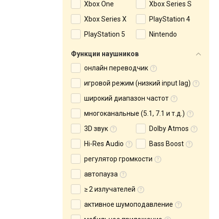
Xbox One
Xbox Series S
Xbox Series X
PlayStation 4
PlayStation 5
Nintendo
Функции наушников
онлайн переводчик
игровой режим (низкий input lag)
широкий диапазон частот
многоканальные (5.1, 7.1 и т.д.)
3D звук
Dolby Atmos
Hi-Res Audio
Bass Boost
регулятор громкости
автопауза
≥ 2 излучателей
активное шумоподавление