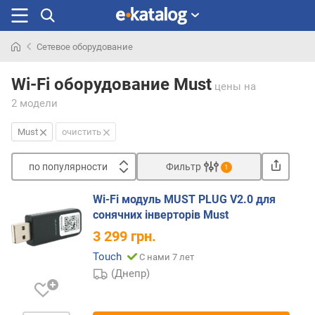
Сетевое оборудование
Искали
раньше
Wi-Fi оборудование Must
цены
на
2 модели
Must
очистить
по популярности
Фильтр
1
Сортировать
Wi-Fi модуль MUST PLUG V2.0 для
п
сонячних інверторів Must
о
3 299
грн.
п
о
Touch
С нами 7 лет
п
(Днепр)
у
л
я