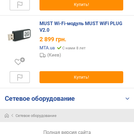
Купить!
р
н
о
MUST Wi-Fi-модуль MUST WiFi PLUG
с
V2.0
т
и
2 899
грн.
MTA.ua
С нами 8 лет
о
(Киев)
т
д
е
ш
Купить!
е
в
ы
Сетевое оборудование
х
к
д
Сетевое оборудование
о
р
о
Полная версия сайта