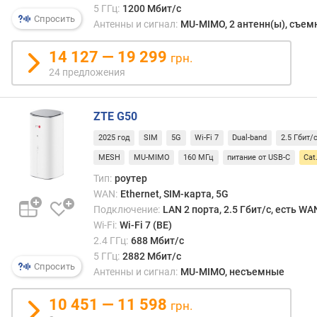
5 ГГц:
1200 Мбит/с
н
Спросить
Антенны и сигнал:
MU-MIMO, 2 антенн(ы), съе
о
с
14 127 — 19 299
т
грн.
и
24 предложения
о
т
ZTE G50
д
2025 год
SIM
5G
Wi-Fi 7
Dual-band
2.5 Гбит/
е
MESH
MU-MIMO
160 МГц
питание от USB-C
Cat
ш
е
Тип:
роутер
в
WAN:
Ethernet, SIM-карта, 5G
ы
Подключение:
LAN 2 порта, 2.5 Гбит/с, есть W
х
Wi-Fi:
Wi-Fi 7 (BE)
к
2.4 ГГц:
688 Мбит/с
д
5 ГГц:
2882 Мбит/с
о
Спросить
Антенны и сигнал:
MU-MIMO, несъемные
р
о
10 451 — 11 598
грн.
г