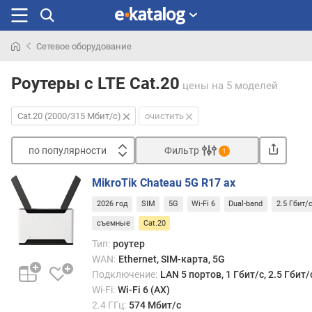
Сетевое оборудование
Искали
раньше
Роутеры с LTE Cat.20
цены
на 5 моделей
Cat.20 (2000/315 Мбит/c)
очистить
по популярности
Фильтр
1
Сортировать
MikroTik Chateau 5G R17 ax
п
2026 год
SIM
5G
Wi-Fi 6
Dual-band
2.5 Гбит/
о
п
съемные
Cat.20
о
Тип:
роутер
п
WAN:
Ethernet, SIM-карта, 5G
у
Подключение:
LAN 5 портов, 1 Гбит/с, 2.5 Гбит
л
Wi-Fi:
Wi-Fi 6 (AX)
я
2.4 ГГц:
574 Мбит/с
р