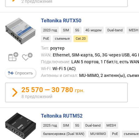
2 предложения
и
м
Teltonika RUTX50
о
т
2023 год
SIM
5G
4G модем
Dual-band
MESH
д
PoE
съемные
Cat.20
о
р
Тип:
роутер
о
WAN:
Ethernet, SIM-карта, 5G, 3G через USB, 4G
г
Подключение:
LAN 5 портов, 1 Гбит/с, есть WA
и
Wi-Fi:
Wi-Fi 5 (AC)
Спросить
х
Антенны и сигнал:
MU-MIMO, 2 антенн(ы), съе
к
д
25 570 — 30 780
грн.
е
8 предложений
ш
е
в
Teltonika RUTM52
ы
2025 год
SIM
5G
Dual-band
MESH
м
балансировка (Dual WAN)
MU-MIMO
PoE
съемные