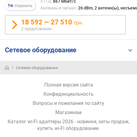
5 ГГц:
867 Мбит/с
е
Спросить
Антенны и сигнал:
26 dBm, 2 антенн(ы), несъе
н
и
18 592 — 27 510
грн.
я
2 предложения
п
о
к
Сетевое оборудование
о
л
и
Сетевое оборудование
ч
е
Полная версия сайта
с
т
Конфиденциальность
в
Вопросы и пожелания по сайту
у
Магазинам
п
р
Каталог wi-Fi адаптеры 2026 - новинки, хиты продаж,
е
купить wi-Fi оборудование
.
д