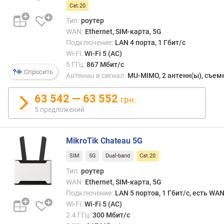
п
Cat.20
о
о
Тип:
роутер
т
WAN:
Ethernet, SIM-карта, 5G
з
Подключение:
LAN 4 порта, 1 Гбит/с
ы
Wi-Fi:
Wi-Fi 5 (AC)
в
5 ГГц:
867 Мбит/с
Спросить
а
Антенны и сигнал:
MU-MIMO, 2 антенн(ы), съе
м
63 542 — 63 552
грн.
п
5 предложений
о
д
а
MikroTik Chateau 5G
т
е
SIM
5G
Dual-band
Cat.20
д
Тип:
роутер
о
WAN:
Ethernet, SIM-карта, 5G
б
Подключение:
LAN 5 портов, 1 Гбит/с, есть WA
а
Wi-Fi:
Wi-Fi 5 (AC)
в
2.4 ГГц:
300 Мбит/с
л