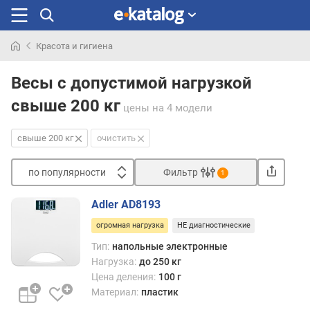
Красота и гигиена
Искали
раньше
Весы с допустимой нагрузкой
свыше 200 кг
цены
на 4 модели
свыше 200 кг
очистить
по популярности
Фильтр
1
Сортировать
Adler AD8193
п
огромная нагрузка
НЕ диагностические
о
п
Тип:
напольные электронные
о
Нагрузка:
до 250 кг
п
Цена деления:
100 г
у
Материал:
пластик
л