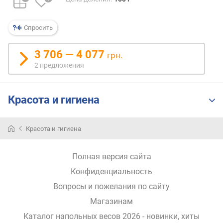
п
о
Спросить
о
т
3 706 — 4 077
грн.
з
2 предложения
ы
в
а
Красота и гигиена
м
п
Красота и гигиена
о
д
а
Полная версия сайта
т
Конфиденциальность
е
д
Вопросы и пожелания по сайту
о
Магазинам
б
а
Каталог напольных весов 2026 - новинки, хиты