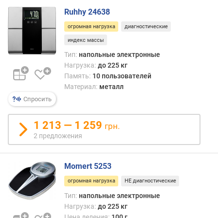
о
г
Ruhhy 24638
и
огромная нагрузка
диагностические
м
индекс массы
о
Тип:
напольные электронные
т
Нагрузка:
до 225 кг
д
Память:
10 пользователей
о
Материал:
металл
р
Спросить
о
г
и
1 213 — 1 259
грн.
х
2 предложения
к
д
е
Momert 5253
ш
огромная нагрузка
НЕ диагностические
е
в
Тип:
напольные электронные
ы
Нагрузка:
до 225 кг
м
Цена деления:
100 г