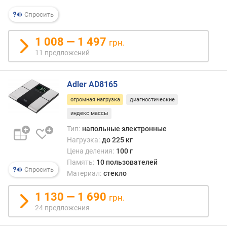
я
р
Спросить
н
о
1 008 — 1 497
грн.
с
11 предложений
т
и
Adler AD8165
о
т
огромная нагрузка
диагностические
д
индекс массы
е
Тип:
напольные электронные
ш
Нагрузка:
до 225 кг
е
Цена деления:
100 г
в
Память:
10 пользователей
ы
Спросить
Материал:
стекло
х
к
1 130 — 1 690
д
грн.
о
24 предложения
р